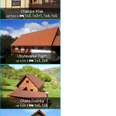
Chalupa Kľak
1x3, 1x3+1, 1x4, 1x5
od 9,00 €
Ubytovanie Tajch
1x3, 2x4
od 5,50 €
Chata Dolinka
1x5, 1x6
od 9,00 €