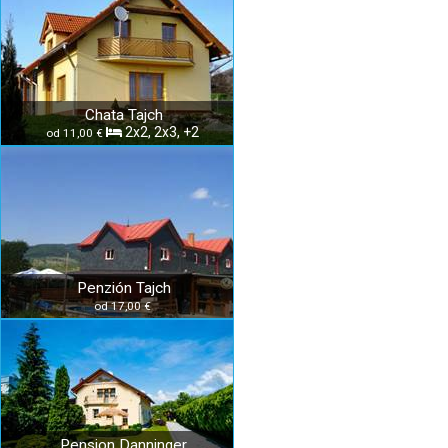
Chata Tajch
2x2, 2x3, +2
od 11,00 €
Penzión Tajch
od 17,00 €
Pension Danninger