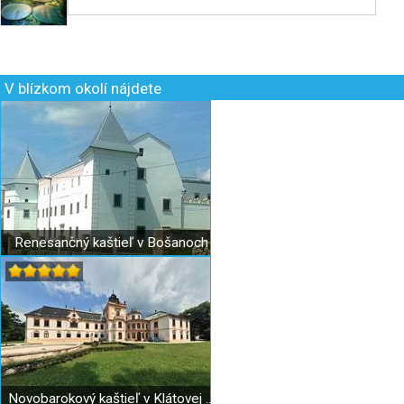
V blízkom okolí nájdete
Renesančný kaštieľ v Bošanoch
Novobarokový kaštieľ v Klátovej Novej Vsi