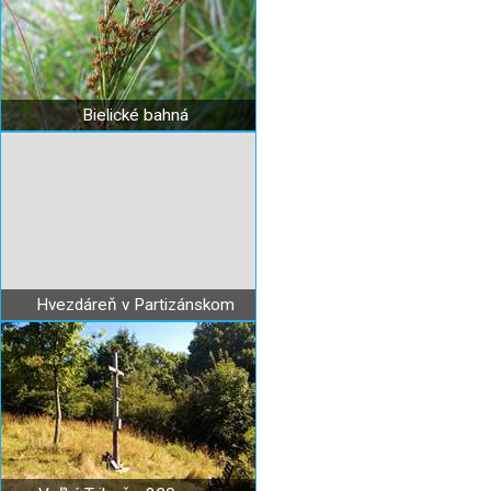
Bielické bahná
Hvezdáreň v Partizánskom