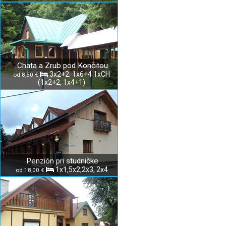
Chata a Zrub pod Končitou
3x2+2; 1x6+4 1xCH
od 8,50 €
(1x2+2, 1x4+1)
Penzión pri studničke
1x1,5x2,2x3, 2x4
od 18,00 €