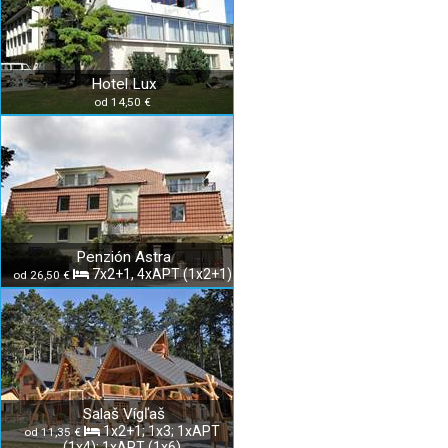
Hotel Lux
od 14,50 €
Penzión Astra
7x2+1, 4xAPT (1x2+1)
od 26,50 €
Salaš Vígľaš
1x2+1; 1x3; 1xAPT
od 11,35 €
(1x4); 1xAPT (1x6)