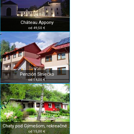
Château Appony
od 49,50 €
Penzión Slniečko
od 14,00 €
Chaty pod Gýmešom, rekreačné zariadenie
od 15,00 €