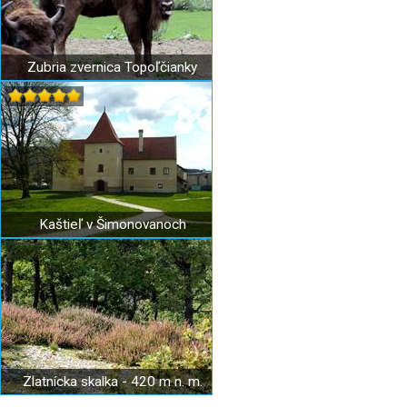
Zubria zvernica Topoľčianky
Kaštieľ v Šimonovanoch
Zlatnícka skalka - 420 m n. m.