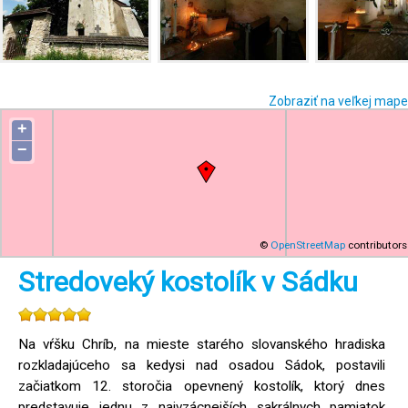
Zobraziť na veľkej mape
+
−
©
OpenStreetMap
contributors
Stredoveký kostolík v Sádku
Na vŕšku Chríb, na mieste starého slovanského hradiska
rozkladajúceho sa kedysi nad osadou Sádok, postavili
začiatkom 12. storočia opevnený kostolík, ktorý dnes
predstavuje jednu z najvzácnejších sakrálnych pamiatok