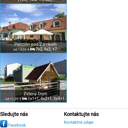
Penzión pod Zámkom
7x2, 4x3, +7
od 14,00 €
Zelený Dom
1x1+1, 4x2+1, 3x4+1
od 11,25 €
Sledujte nás
Kontaktujte nás
Kontaktné údaje
Facebook