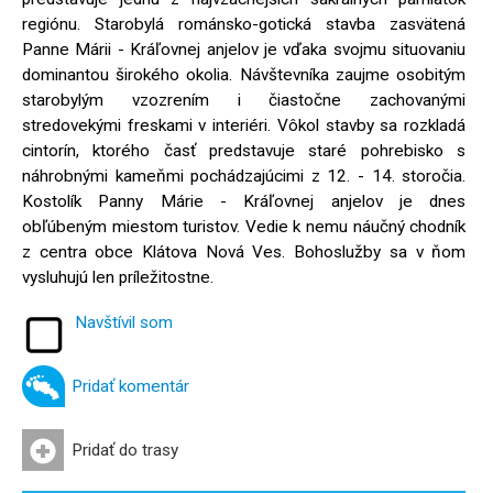
regiónu. Starobylá románsko-gotická stavba zasvätená
Panne Márii - Kráľovnej anjelov je vďaka svojmu situovaniu
dominantou širokého okolia. Návštevníka zaujme osobitým
starobylým vzozrením i čiastočne zachovanými
stredovekými freskami v interiéri. Vôkol stavby sa rozkladá
cintorín, ktorého časť predstavuje staré pohrebisko s
náhrobnými kameňmi pochádzajúcimi z 12. - 14. storočia.
Kostolík Panny Márie - Kráľovnej anjelov je dnes
obľúbeným miestom turistov. Vedie k nemu náučný chodník
z centra obce Klátova Nová Ves. Bohoslužby sa v ňom
vysluhujú len príležitostne.
Navštívil som
Pridať komentár
Pridať do trasy