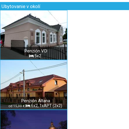
Ubytovanie v okolí
Penzión VD
5x2
Penzión Altana
6x2, 1xAPT (2x2)
od 15,00 €