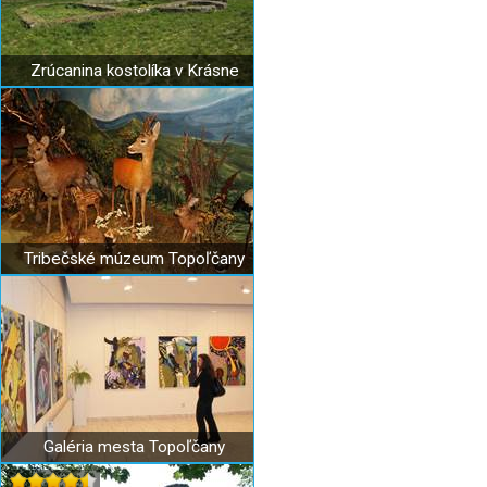
Zrúcanina kostolíka v Krásne
Tribečské múzeum Topoľčany
Galéria mesta Topoľčany