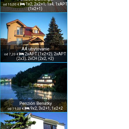
1x2; 2x2+1; 1x4; 1xAPT
od 15,00 €
(1x2+1)
AA ubytovanie
2xAPT (1x2+2); 2xAPT
od 7,20 €
(2x3); 2xCH (2x2, +2)
Penzión Benátky
9x2, 3x2+1, 1x2+2
od 19,00 €