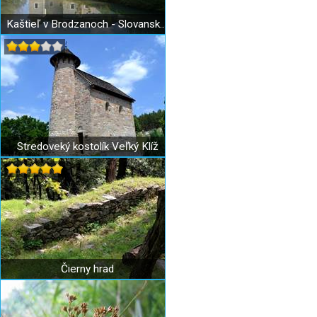
Kaštieľ v Brodzanoch - Slovanské múzeum A. S. Puškina
Stredoveký kostolík Veľký Klíž
Čierny hrad