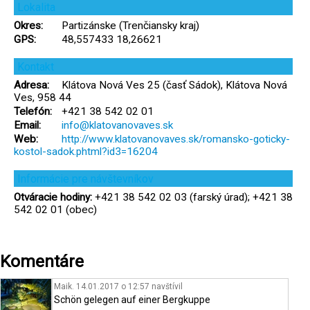
Lokalita
Okres:
Partizánske (Trenčiansky kraj)
GPS:
48,557433 18,26621
Kontakt
Adresa:
Klátova Nová Ves 25 (časť Sádok), Klátova Nová
Ves, 958 44
Telefón:
+421 38 542 02 01
Email:
info@klatovanovaves.sk
Web:
http://www.klatovanovaves.sk/romansko-goticky-
kostol-sadok.phtml?id3=16204
Informácie pre návštevníkov
Otváracie hodiny:
+421 38 542 02 03 (farský úrad); +421 38
542 02 01 (obec)
Komentáre
Maik. 14.01.2017 o 12:57
navštívil
Schön gelegen auf einer Bergkuppe