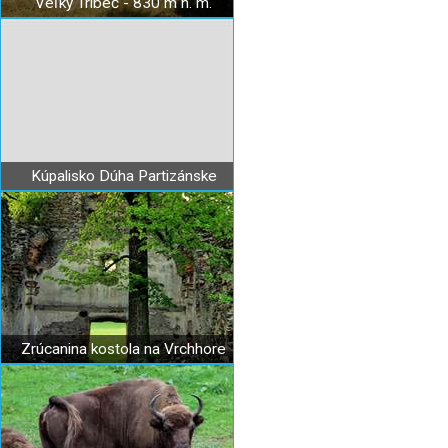
Veľký Tribeč - 830 m n. m.
Kúpalisko Dúha Partizánske
Zrúcanina kostola na Vrchhore