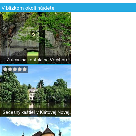
V blízkom okolí nájdete
Zrúcanina kostola na Vrchhore
Secesný kaštieľ v Klátovej Novej Vsi