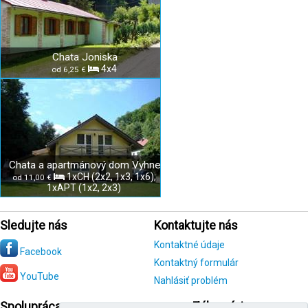
Chata Joniska
4x4
od 6,25 €
Chata a apartmánový dom Vyhne
1xCH (2x2, 1x3, 1x6);
od 11,00 €
1xAPT (1x2, 2x3)
Sledujte nás
Kontaktujte nás
Kontaktné údaje
Facebook
Kontaktný formulár
YouTube
Nahlásiť problém
Spolupráca
Zákazníci