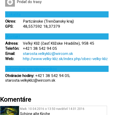
Pridať do trasy
Lokalita
Okres:
Partizánske (Trenčiansky kraj)
GPS:
48,557592 18,37379
Kontakt
Adresa:
Veľký Klíž (časť Klížske Hradište), 958 45
Telefón:
+421 38 542 94 05
Email:
starosta.velkykliz@wircom.sk
Web:
http://www.velky-kliz.sk/index.php/obec-velky-kliz
Informácie pre návštevníkov
Otváracie hodiny:
+421 38 542 94 05;
starosta.velkykliz@wircom.sk
Komentáre
Maik. 10.04.2016 o 13:50
navštívil
14.01.2016
Schöne alte Kirche