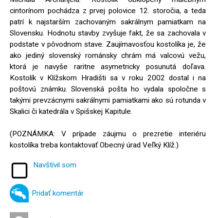
cintorínom pochádza z prvej polovice 12. storočia, a teda
patrí k najstarším zachovaným sakrálnym pamiatkam na
Slovensku. Hodnotu stavby zvyšuje fakt, že sa zachovala v
podstate v pôvodnom stave. Zaujímavosťou kostolíka je, že
ako jediný slovenský románsky chrám má valcovú vežu,
ktorá je navyše raritne asymetricky posunutá doľava.
Kostolík v Klížskom Hradišti sa v roku 2002 dostal i na
poštovú známku. Slovenská pošta ho vydala spoločne s
takými prevzácnymi sakrálnymi pamiatkami ako sú rotunda v
Skalici či katedrála v Spišskej Kapitule.
(POZNÁMKA: V prípade záujmu o prezretie interiéru
kostolíka treba kontaktovať Obecný úrad Veľký Klíž.)
Navštívil som
Pridať komentár