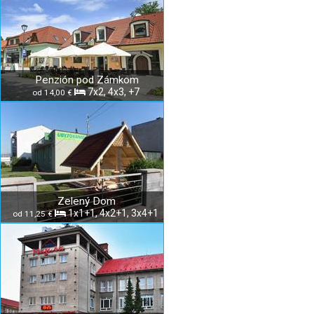
Penzión pod Zámkom
7x2, 4x3, +7
od 14,00 €
Zelený Dom
1x1+1, 4x2+1, 3x4+1
od 11,25 €