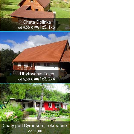
Chata Dolinka
1x5, 1x6
od 9,00 €
Ubytovanie Tajch
1x3, 2x4
od 5,50 €
Chaty pod Gýmešom, rekreačné zariadenie
od 15,00 €