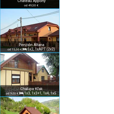
Château Appony
od 49,50 €
Penzión Altana
6x2, 1xAPT (2x2)
od 15,00 €
Chalupa Kľak
1x3, 1x3+1, 1x4, 1x5
od 9,00 €