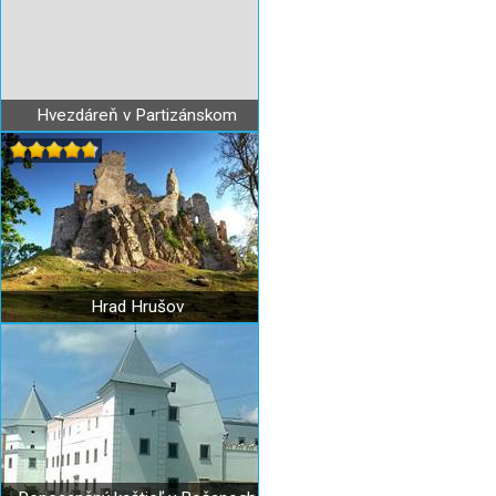
Hvezdáreň v Partizánskom
Hrad Hrušov