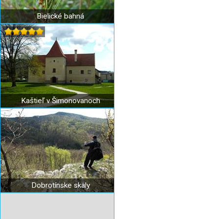
Bielické bahná
Kaštieľ v Šimonovanoch
Dobrotínske skaly