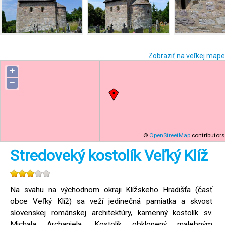
Zobraziť na veľkej mape
+
−
©
OpenStreetMap
contributors
Stredoveký kostolík Veľký Klíž
Na svahu na východnom okraji Klížskeho Hradišťa (časť
obce Veľký Klíž) sa veží jedinečná pamiatka a skvost
slovenskej románskej architektúry, kamenný kostolík sv.
Michala Archanjela. Kostolík obklopený malebným