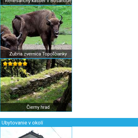
Renesančný kaštieľ v Bošanoch
Zubria zvernica Topoľčianky
Čierny hrad
Ubytovanie v okolí