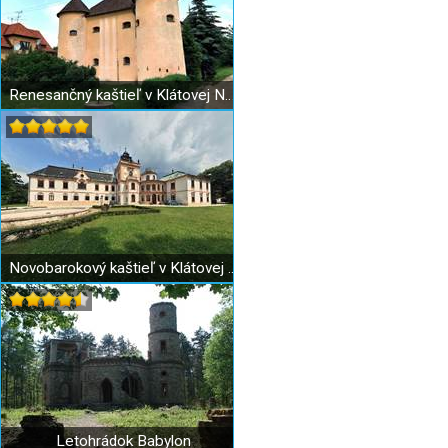
Renesančný kaštieľ v Klátovej Novej Vsi
Novobarokový kaštieľ v Klátovej Novej Vsi
Letohrádok Babylon