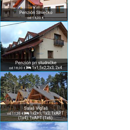
Penzión Slniečko
od 14,00 €
Penzión pri studničke
1x1,5x2,2x3, 2x4
od 18,00 €
Salaš Vígľaš
1x2+1; 1x3; 1xAPT
od 11,35 €
(1x4); 1xAPT (1x6)