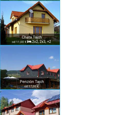
Chata Tajch
2x2, 2x3, +2
od 11,00 €
Penzión Tajch
od 17,00 €