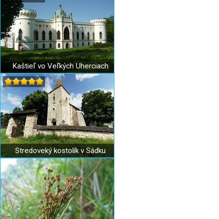
Kaštieľ vo Veľkých Uherciach
Stredoveký kostolík v Sádku