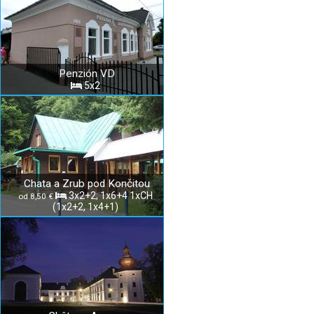
Penzión VD
5x2
Chata a Zrub pod Končitou
3x2+2; 1x6+4 1xCH
od 8,50 €
(1x2+2, 1x4+1)