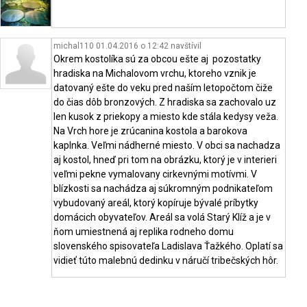
michal110 01.04.2016 o 12:42
navštívil
Okrem kostolíka sú za obcou ešte aj pozostatky
hradiska na Michalovom vrchu, ktoreho vznik je
datovaný ešte do veku pred naším letopočtom čiže
do čias dôb bronzových. Z hradiska sa zachovalo uz
len kusok z priekopy a miesto kde stála kedysy veža.
Na Vrch hore je zrúcanina kostola a barokova
kaplnka. Veľmi nádherné miesto. V obci sa nachadza
aj kostol, hneď pri tom na obrázku, ktorý je v interieri
veľmi pekne vymalovany cirkevnými motívmi. V
blízkosti sa nachádza aj súkromným podnikateľom
vybudovaný areál, ktorý kopíruje bývalé príbytky
domácich obyvateľov. Areál sa volá Starý Klíž a je v
ňom umiestnená aj replika rodneho domu
slovenského spisovateľa Ladislava Ťažkého. Oplatí sa
vidieť túto malebnú dedinku v náručí tribečských hôr.