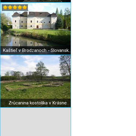
Kaštieľ v Brodzanoch - Slovanské múzeum A. S. Puškina
Zrúcanina kostolíka v Krásne