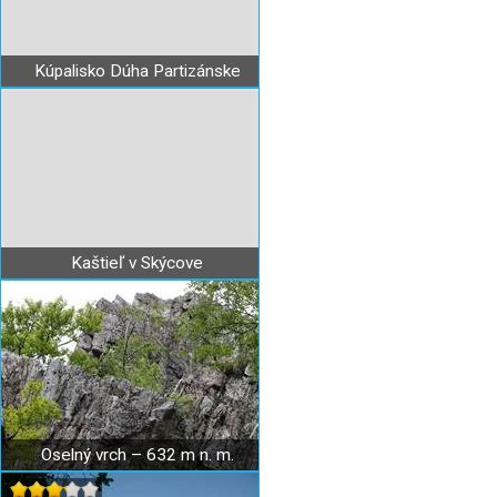
Kúpalisko Dúha Partizánske
Kaštieľ v Skýcove
Oselný vrch – 632 m n. m.