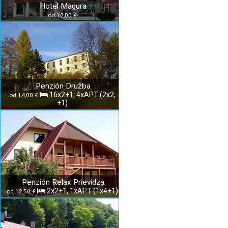
Hotel Magura
od 12,00 €
Penzión Družba
16x2+1; 4xAPT (2x2,
od 14,00 €
+1)
Penzión Relax Prievidza
2x2+1, 1xAPT (1x4+1)
od 12,50 €