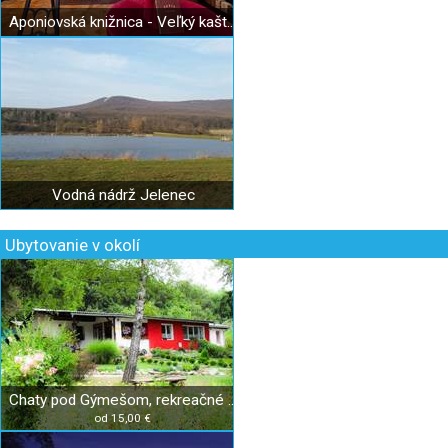
Aponiovská knižnica - Veľký kaštieľ v Oponiciach
Vodná nádrž Jelenec
Ubytovanie v okolí
Chaty pod Gýmešom, rekreačné zariadenie
od 15,00 €