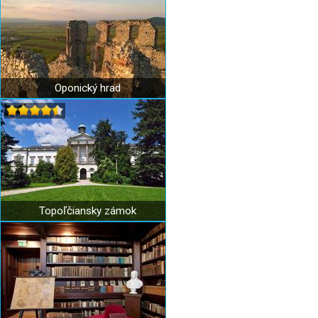
Oponický hrad
Topoľčiansky zámok