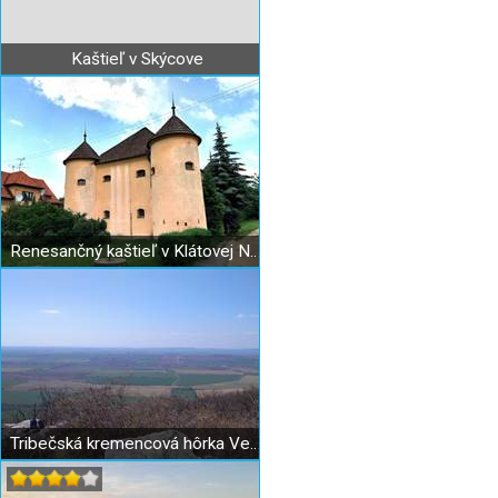
Kaštieľ v Skýcove
Renesančný kaštieľ v Klátovej Novej Vsi
Tribečská kremencová hôrka Veľká skala