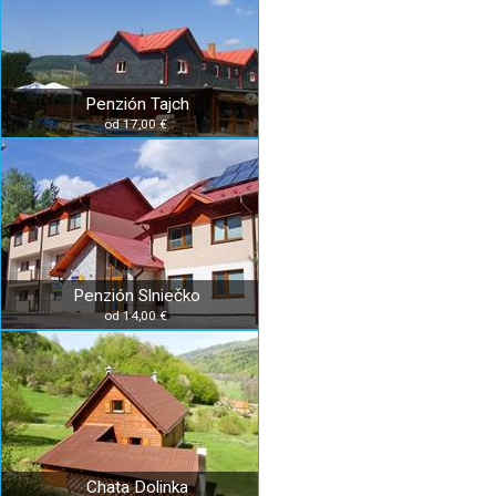
Penzión Tajch
od 17,00 €
Penzión Slniečko
od 14,00 €
Chata Dolinka