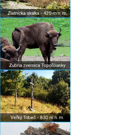
Zlatnícka skalka - 420 m n. m.
Zubria zvernica Topoľčianky
Veľký Tribeč - 830 m n. m.