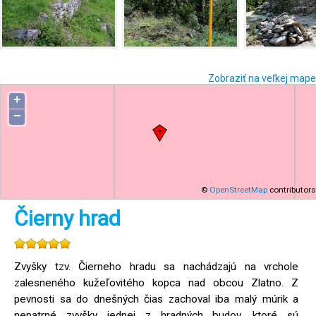
Zobraziť na veľkej mape
+
−
©
OpenStreetMap
contributors
Čierny hrad
Zvyšky tzv. Čierneho hradu sa nachádzajú na vrchole
zalesneného kužeľovitého kopca nad obcou Zlatno. Z
pevnosti sa do dnešných čias zachoval iba malý múrik a
nepatrné zvyšky jednej z hradných budov, ktoré sú