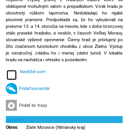
obklopené mohutným valom s prepadliskom. Vznik hradu je
obostretý rúškom tajomstva. Nedokladajú ho nijaké
písomné pramene. Predpokladá sa, že ho vybudovali na
prelome 13. a 14. storočia na mieste, kde v dobe bronzovej
stálo praveké hradisko, a neskôr, v časoch Veľkej Moravy,
slovanské výšinné opevnenie. Čierny hrad je prístupný po
žlto značenom turistickom chodníku z obce Zlatno. Výstup
je nenáročný, zvládnu ho i menej zdatní turisti. V lokalite
hradu sa nachádza i ohnisko s posedením.
Navštívil som
Pridať komentár
Pridať do trasy
Lokalita
Okres:
Zlaté Moravce (Nitriansky kraj)