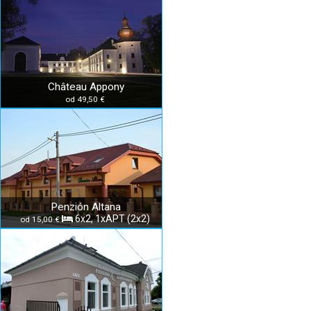
Château Appony
od 49,50 €
Penzión Altana
6x2, 1xAPT (2x2)
od 15,00 €