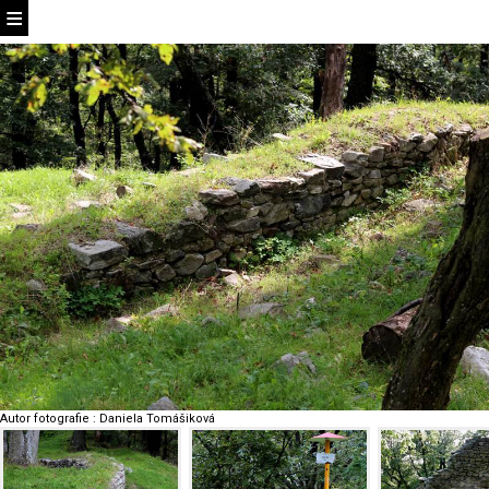
Autor fotografie
:
Daniela Tomášiková