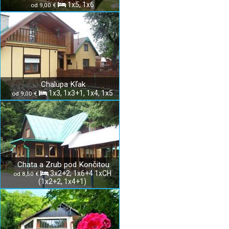
1x5, 1x6
od 9,00 €
Chalupa Kľak
1x3, 1x3+1, 1x4, 1x5
od 9,00 €
Chata a Zrub pod Končitou
3x2+2; 1x6+4 1xCH
od 8,50 €
(1x2+2, 1x4+1)