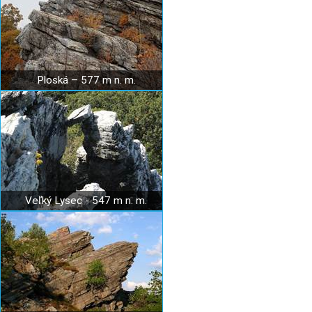
Ploská – 577 m n. m.
Veľký Lysec - 547 m n. m.