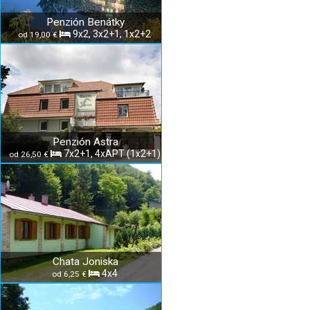
Penzión Benátky
9x2, 3x2+1, 1x2+2
od 19,00 €
Penzión Astra
7x2+1, 4xAPT (1x2+1)
od 26,50 €
Chata Joniska
4x4
od 6,25 €