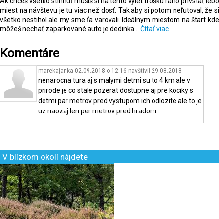
Ak chceš všetko stihnúť musíš si na tento výlet trošku ráno privstať lebo
miest na návštevu je tu viac než dosť. Tak aby si potom neľutoval, že si
všetko nestihol ale my sme ťa varovali. Ideálnym miestom na štart kde
môžeš nechať zaparkované auto je dedinka...
Čítať viac
Komentáre
marekajanka 02.09.2018 o 12:16
navštívil
29.08.2018
nenarocna tura aj s malymi detmi su to 4 km ale v
prirode je co stale pozerat dostupne aj pre kociky s
detmi par metrov pred vystupom ich odlozite ale to je
uz naozaj len per metrov pred hradom
V blízkom okolí nájdete