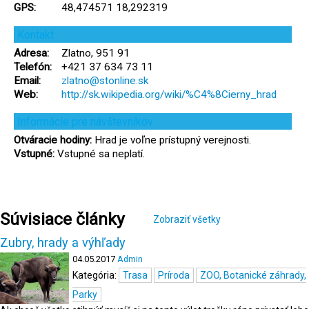
GPS:
48,474571 18,292319
Kontakt
Adresa:
Zlatno, 951 91
Telefón:
+421 37 634 73 11
Email:
zlatno@stonline.sk
Web:
http://sk.wikipedia.org/wiki/%C4%8Cierny_hrad
Informácie pre návštevníkov
Otváracie hodiny:
Hrad je voľne prístupný verejnosti.
Vstupné:
Vstupné sa neplatí.
Súvisiace články
Zobraziť všetky
Zubry, hrady a výhľady
04.05.2017
Admin
Kategória:
Trasa
Príroda
ZOO, Botanické záhrady,
Parky