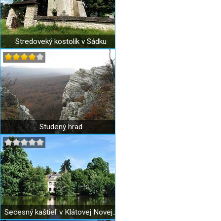
Stredoveký kostolík v Sádku
Studený hrad
Secesný kaštieľ v Klátovej Novej Vsi