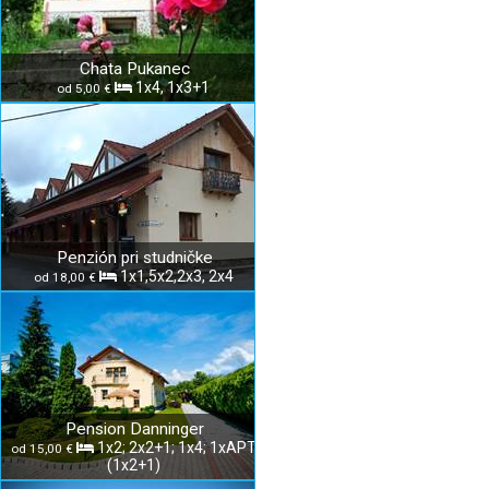
Chata Pukanec
1x4, 1x3+1
od 5,00 €
Penzión pri studničke
1x1,5x2,2x3, 2x4
od 18,00 €
Pension Danninger
1x2; 2x2+1; 1x4; 1xAPT
od 15,00 €
(1x2+1)