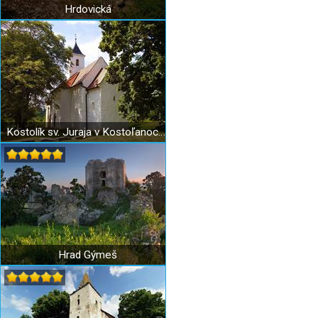
Hrdovická
Kostolík sv. Juraja v Kostoľanoch pod Tribečom
Hrad Gýmeš