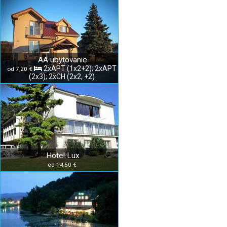
AA ubytovanie
2xAPT (1x2+2); 2xAPT
od 7,20 €
(2x3); 2xCH (2x2, +2)
Hotel Lux
od 14,50 €