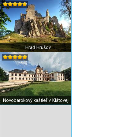
Hrad Hrušov
Novobarokový kaštieľ v Klátovej Novej Vsi