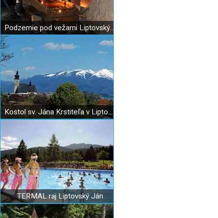
Podzemie pod vežami Liptovský Ján
Kostol sv. Jána Krstiteľa v Liptovskom Jáne
TERMAL raj Liptovský Ján