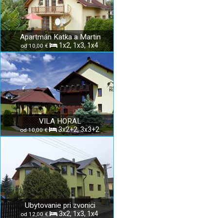
Apartmán Katka a Martin
1x2, 1x3, 1x4
od 10,00 €
VILA HORAL
3x2+2, 3x3+2
od 10,00 €
Ubytovanie pri zvonici
3x2, 1x3, 1x4
od 12,00 €