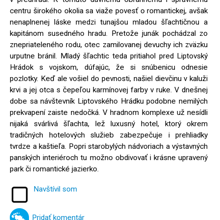
centru širokého okolia sa viaže povesť o romantickej, avšak
nenaplnenej láske medzi tunajšou mladou šľachtičnou a
kapitánom susedného hradu. Pretože junák pochádzal zo
znepriateleného rodu, otec zamilovanej devuchy ich zväzku
urputne bránil. Mladý šľachtic teda pritiahol pred Liptovský
Hrádok s vojskom, dúfajúc, že si snúbenicu odnesie
pozlotky. Keď ale vošiel do pevnosti, našiel dievčinu v kaluži
krvi a jej otca s čepeľou karmínovej farby v ruke. V dnešnej
dobe sa návštevník Liptovského Hrádku podobne nemilých
prekvapení zaiste nedočká. V hradnom komplexe už nesídli
nijaká svárlivá šľachta, lež luxusný hotel, ktorý okrem
tradičných hotelových služieb zabezpečuje i prehliadky
tvrdze a kaštieľa. Popri starobylých nádvoriach a výstavných
panských interiéroch tu možno obdivovať i krásne upravený
park či romantické jazierko.
Navštívil som
Pridať komentár