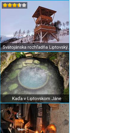
Svätojánska rozhľadňa Liptovský Ján
Kaďa v Liptovskom Jáne