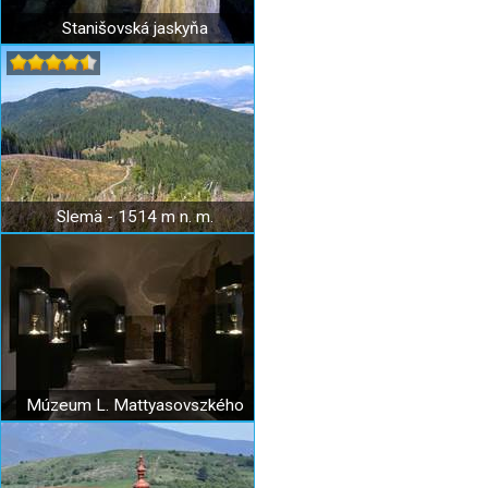
Stanišovská jaskyňa
Slemä - 1514 m n. m.
Múzeum L. Mattyasovszkého