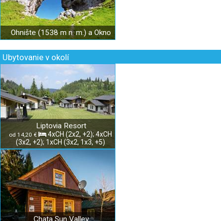
Ohnište (1538 m n. m.) a Okno
Ubytovanie v okolí
Liptovia Resort
4xCH (2x2, +2); 4xCH
od 14,20 €
(3x2, +2); 1xCH (3x2, 1x3, +5)
Chata Sun Valley