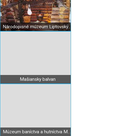
Národopisné múzeum Liptovský Hrádok
Mašiansky balvan
Múzeum baníctva a hutníctva Maša Liptovský Hrádok