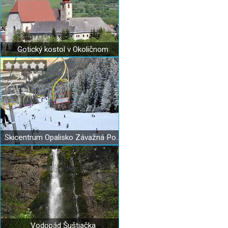
Gotický kostol v Okoličnom
Skicentrum Opalisko Závažná Poruba
Vodopád Šuštiačka