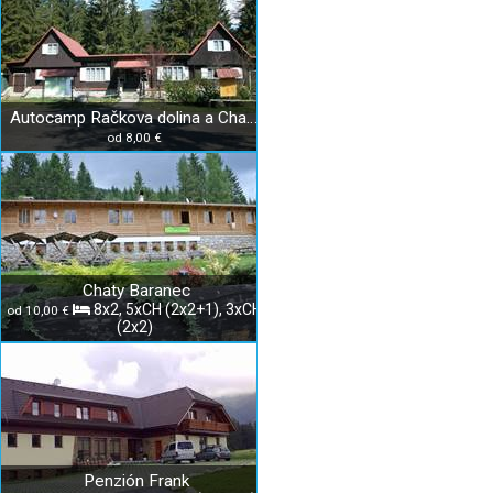
Autocamp Račkova dolina a Chata Jakubiná
od 8,00 €
Chaty Baranec
8x2, 5xCH (2x2+1), 3xCH
od 10,00 €
(2x2)
Penzión Frank