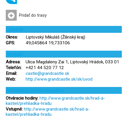
Pridať do trasy
Lokalita
Okres:
Liptovský Mikuláš (Žilinský kraj)
GPS:
49,045864 19,733106
Kontakt
Adresa:
Ulica Magdaleny Zai 1, Liptovský Hrádok, 033 01
Telefón:
+421 44 520 77 12
Email:
castle@grandcastle.sk
Web:
http://www.grandcastle.sk/sk/uvod
Informácie pre návštevníkov
Otváracie hodiny:
http://www.grandcastle.sk/hrad-a-
kastiel/prehliadka-hradu
Vstupné:
http://www.grandcastle.sk/hrad-a-
kastiel/prehliadka-hradu