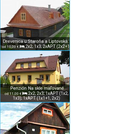
Drevenica u Staroňa a Liptovská izba
2x2; 1x3; 2xAPT (2x2+1)
od 10,00 €
Penzión Na skle maľované
2x2; 2x3; 1xAPT (1x2,
od 11,00 €
1x3); 1xAPT (1x1+1, 2x2)