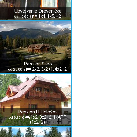
Ubytovanie Drevenička
1x4, 1x5, +2
od 10,00 €
Penzión Sileo
2x2, 3x2+1, 4x2+2
od 23,00 €
Penzión U Hološov
1x2, 3x2+2, 1xAPT
od 8,90 €
(1x2+2)