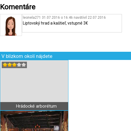
Komentáre
leonela271 31.07.2016 o 16:46
navštívil
22.07.2016
Liptovský hrad a kaštieľ, vstupné 3€
V blízkom okolí nájdete
Hrádocké arborétum