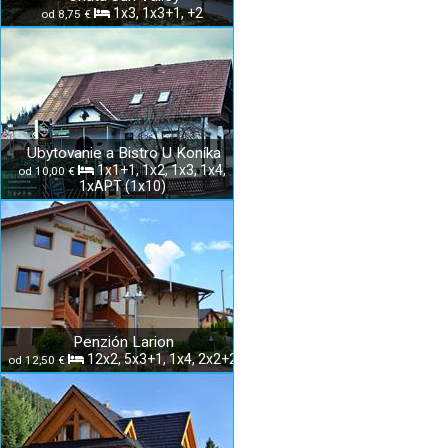
1x3, 1x3+1, +2
od 8,75 €
Ubytovanie a Bistro U Koníka
1x1+1, 1x2, 1x3, 1x4,
od 10,00 €
1xAPT (1x10)
Penzión Larion
12x2, 5x3+1, 1x4, 2x2+2
od 12,50 €