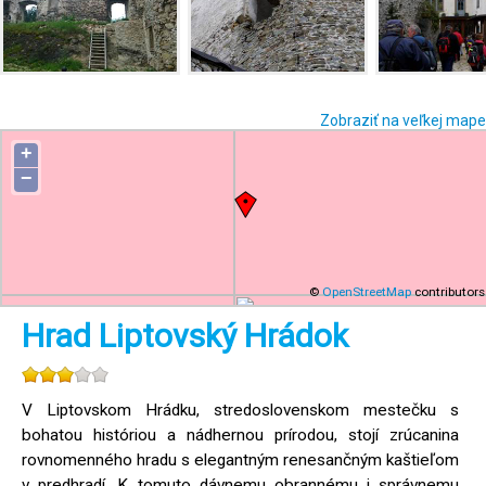
Zobraziť na veľkej mape
+
−
©
OpenStreetMap
contributors
Hrad Liptovský Hrádok
V Liptovskom Hrádku, stredoslovenskom mestečku s
bohatou históriou a nádhernou prírodou, stojí zrúcanina
rovnomenného hradu s elegantným renesančným kaštieľom
v predhradí. K tomuto dávnemu obrannému i správnemu