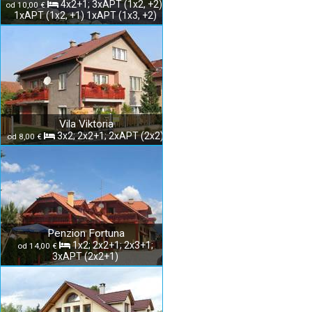
4x2+1; 3xAPT (1x2, +2);
od 10,00 €
1xAPT (1x2, +1) 1xAPT (1x3, +2)
Vila Viktoria
3x2; 2x2+1; 2xAPT (2x2)
od 8,00 €
Penzion Fortuna
1x2; 2x2+1; 2x3+1;
od 14,00 €
3xAPT (2x2+1)