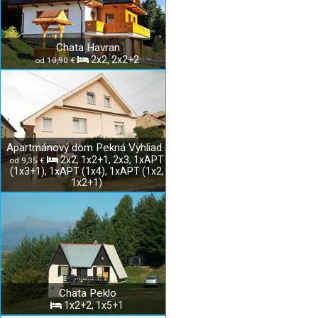
Chata Havran
2x2, 2x2+2
od 10,90 €
Apartmánový dom Pekná Vyhliadka
2x2, 1x2+1, 2x3, 1xAPT
od 9,35 €
(1x3+1), 1xAPT (1x4), 1xAPT (1x2,
1x2+1)
Chata Peklo
1x2+2, 1x5+1