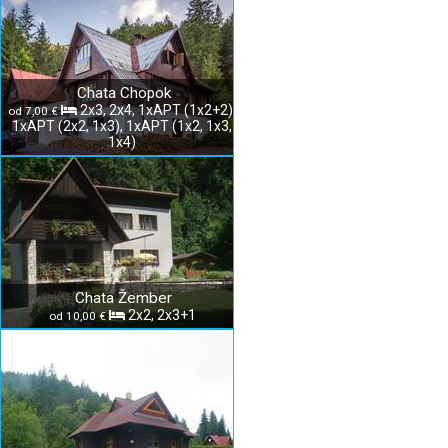
Chata Chopok
2x3, 2x4, 1xAPT (1x2+2),
od 7,00 €
1xAPT (2x2, 1x3), 1xAPT (1x2, 1x3,
1x4)
Chata Žember
2x2, 2x3+1
od 10,00 €