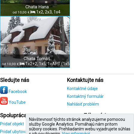
Chata Hana
1x2, 2x3, 1x4
od 10,00 €
Chata Tomáš
1x2+2, 1x5, 1xAPT (1x5)
od 10,00 €
Sledujte nás
Kontaktujte nás
Kontaktné údaje
Facebook
Kontaktný formulár
YouTube
Nahlásiť problém
Spolupráca
Zákazníci
Návštevnosť týchto stránok analyzujeme pomocou
Pridať objekt
Registrácia
služby Google Analytics. Pomáhajú nám pritom
zákazníka
súbory cookies. Prehliadaním webu vyjadrujete súhlas
Pridať ubytovanie
s ich používaním.
Viac informácií