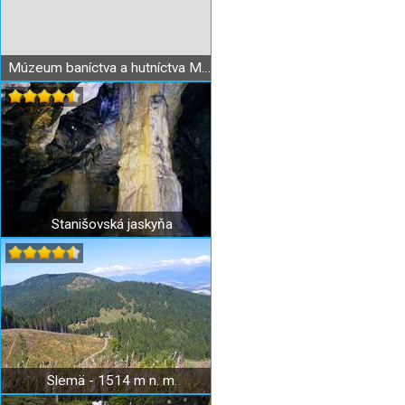
Múzeum baníctva a hutníctva Maša Liptovský Hrádok
Stanišovská jaskyňa
Slemä - 1514 m n. m.