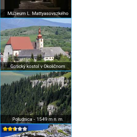
Múzeum L. Mattyasovszkého
Gotický kostol v Okoličnom
Poludnica - 1549 m n. m.