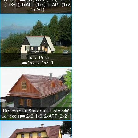
od 9,35 €
(1x3+1), 1xAPT (1x4), 1xAPT (1x2,
1x2+1)
Chata Peklo
1x2+2, 1x5+1
Drevenica u Staroňa a Liptovská izba
2x2; 1x3; 2xAPT (2x2+1)
od 10,00 €