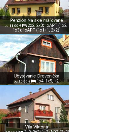
Penzión Na skle maľované
2x2; 2x3; 1xAPT (1x2,
od 11,00 €
1x3); 1xAPT (1x1+1, 2x2)
Ubytovanie Drevenička
1x4, 1x5, +2
od 10,00 €
Vila Viktoria