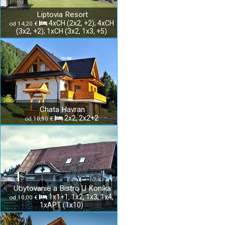
Liptovia Resort
4xCH (2x2, +2); 4xCH
od 14,20 €
(3x2, +2); 1xCH (3x2, 1x3, +5)
Chata Havran
2x2, 2x2+2
od 10,90 €
Ubytovanie a Bistro U Koníka
1x1+1, 1x2, 1x3, 1x4,
od 10,00 €
1xAPT (1x10)