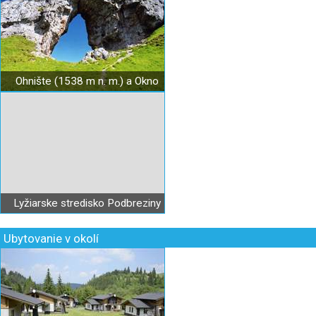
Ohnište (1538 m n. m.) a Okno
Lyžiarske stredisko Podbreziny
Ubytovanie v okolí