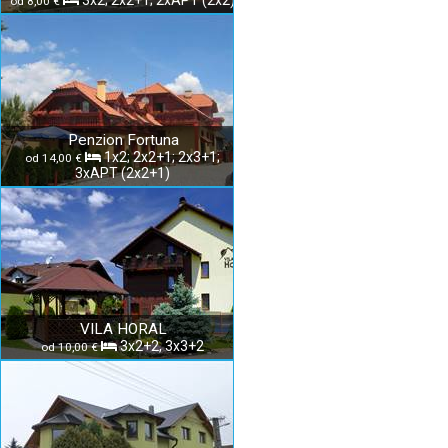
3x2; 2x2+1; 2xAPT (2x2)
od 8,00 €
Penzion Fortuna
1x2; 2x2+1; 2x3+1;
od 14,00 €
3xAPT (2x2+1)
VILA HORAL
3x2+2, 3x3+2
od 10,00 €