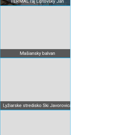
TERMAL raj Liptovský Ján
Mašiansky balvan
Lyžiarske stredisko Ski Javorovica