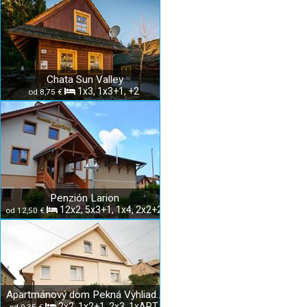
Chata Sun Valley
1x3, 1x3+1, +2
od 8,75 €
Penzión Larion
12x2, 5x3+1, 1x4, 2x2+2
od 12,50 €
Apartmánový dom Pekná Vyhliadka
2x2, 1x2+1, 2x3, 1xAPT