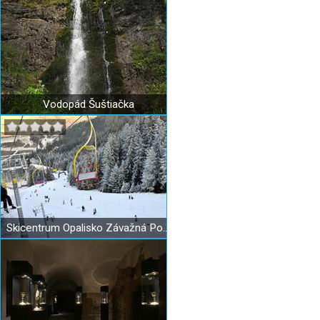
Vodopád Šuštiačka
Skicentrum Opalisko Závažná Poruba