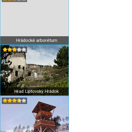
Hrádocké arborétum
Hrad Liptovský Hrádok