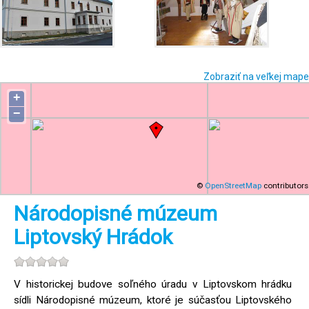
Zobraziť na veľkej mape
+
−
©
OpenStreetMap
contributors
Národopisné múzeum
Liptovský Hrádok
V historickej budove soľného úradu v Liptovskom hrádku
sídli Národopisné múzeum, ktoré je súčasťou Liptovského