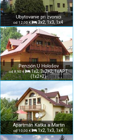
Ubytovanie pri zvonici
3x2, 1x3, 1x4
od 12,00 €
Penzión U Hološov
1x2, 3x2+2, 1xAPT
od 8,90 €
(1x2+2)
Apartmán Katka a Martin
1x2, 1x3, 1x4
od 10,00 €