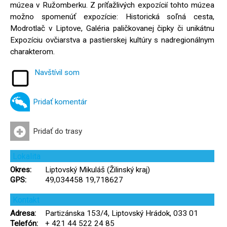
múzea v Ružomberku. Z príťažlivých expozícií tohto múzea
možno spomenúť expozície: Historická soľná cesta,
Modrotlač v Liptove, Galéria paličkovanej čipky či unikátnu
Expozíciu ovčiarstva a pastierskej kultúry s nadregionálnym
charakterom.
Navštívil som
Pridať komentár
Pridať do trasy
Lokalita
Okres:
Liptovský Mikuláš (Žilinský kraj)
GPS:
49,034458 19,718627
Kontakt
Adresa:
Partizánska 153/4, Liptovský Hrádok, 033 01
Telefón:
+ 421 44 522 24 85