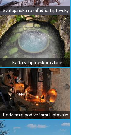
Svätojánska rozhľadňa Liptovský Ján
Kaďa v Liptovskom Jáne
Podzemie pod vežami Liptovský Ján