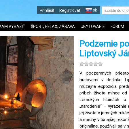
sk
Prihlásiť
Registrovať
KAM VYRAZIŤ
ŠPORT, RELAX, ZÁBAVA
UBYTOVANIE
FÓRUM
Podzemie po
Liptovský Já
V podzemných priesto
budovami v dedinke Li
múzejná expozícia preds
príbeh života mince od 
zemských hlbinách a 
„narodenie“ – vyrazenie
jej života v jemných rukác
a mechy v tunajšej rekonš
originálne, používali sa v