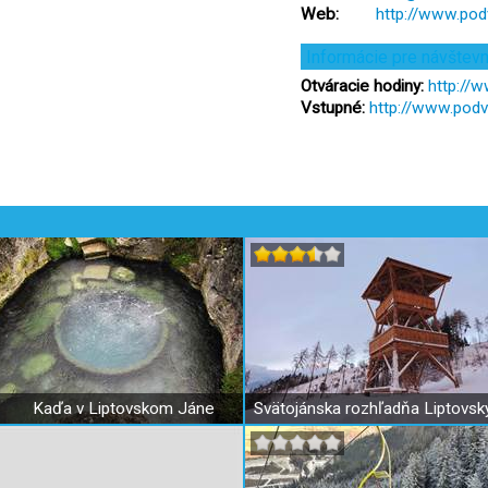
Web:
http://www.pod
Informácie pre návštev
Otváracie hodiny:
http://
Vstupné:
http://www.podv
Kaďa v Liptovskom Jáne