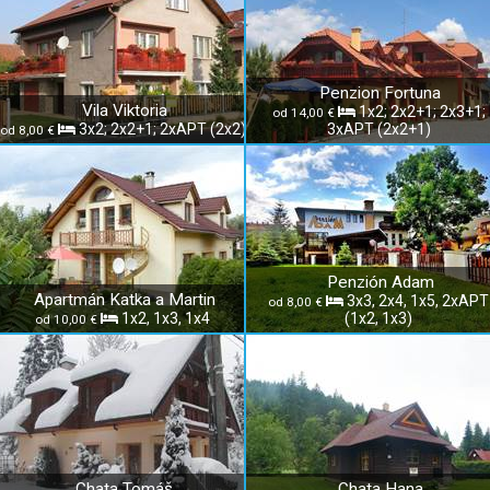
Penzion Fortuna
Vila Viktoria
1x2; 2x2+1; 2x3+1;
od 14,00 €
3x2; 2x2+1; 2xAPT (2x2)
3xAPT (2x2+1)
od 8,00 €
Penzión Adam
Apartmán Katka a Martin
3x3, 2x4, 1x5, 2xAPT
od 8,00 €
1x2, 1x3, 1x4
(1x2, 1x3)
od 10,00 €
Chata Tomáš
Chata Hana