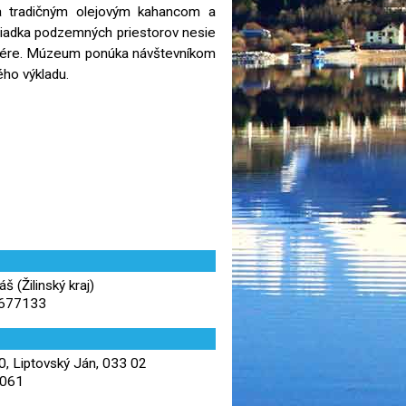
a tradičným olejovým kahancom a
iadka podzemných priestorov nesie
sfére. Múzeum ponúka návštevníkom
ho výkladu.
š (Žilinský kraj)
,677133
, Liptovský Ján, 033 02
 061