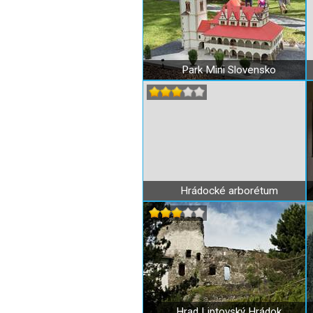
Park Mini Slovensko
Hrádocké arborétum
Hrad Liptovský Hrádok