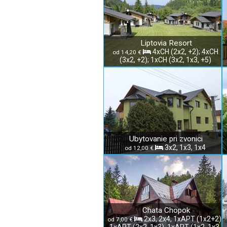
Liptovia Resort
4xCH (2x2, +2); 4xCH
od 14,20 €
(3x2, +2); 1xCH (3x2, 1x3, +5)
Ubytovanie pri zvonici
3x2, 1x3, 1x4
od 12,00 €
Chata Chopok
2x3, 2x4, 1xAPT (1x2+2),
od 7,00 €