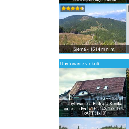
Slemä - 1514 m n. m.
Ubytovanie v okolí
Ubytovanie a Bistro U Koníka
1x1+1, 1x2, 1x3, 1x4,
od 10,00 €
1xAPT (1x10)