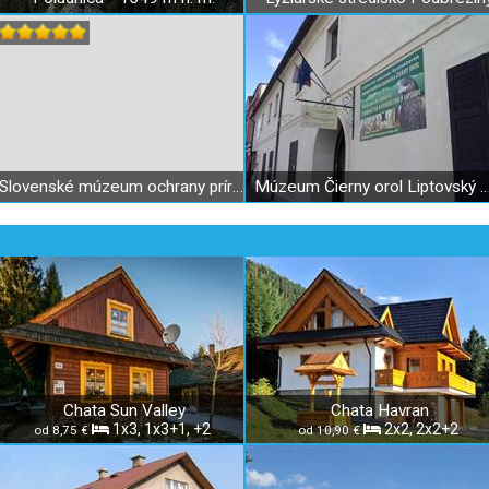
Slovenské múzeum ochrany prírody a jaskyniarstva
Múzeum Čierny orol Liptovský
Chata Sun Valley
Chata Havran
1x3, 1x3+1, +2
2x2, 2x2+2
od 8,75 €
od 10,90 €