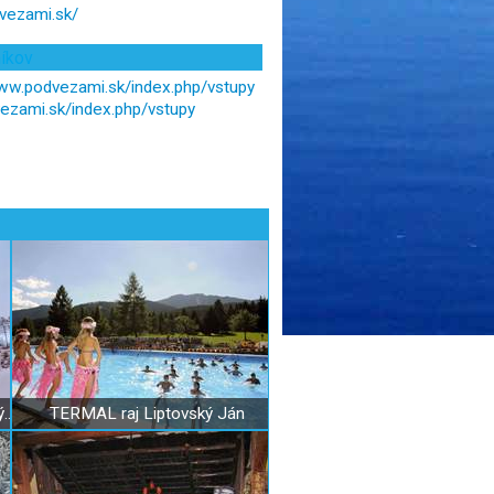
vezami.sk/
níkov
www.podvezami.sk/index.php/vstupy
ezami.sk/index.php/vstupy
Svätojánska rozhľadňa Liptovský Ján
TERMAL raj Liptovský Ján