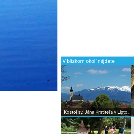
V blízkom okolí nájdete
Kostol sv. Jána Krstiteľa v Liptovskom Jáne