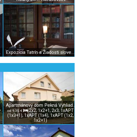
 Mikuláš
Expozícia Tatrín a Žiadosti slovenského národa
Apartmánový dom Pekná Vyhliadka
2x2, 1x2+1, 2x3, 1xAPT
od 9,35 €
(1x3+1), 1xAPT (1x4), 1xAPT (1x2,
1x2+1)