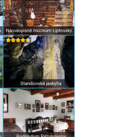
Skicentrum Opalisko Závažná Poruba
Národopisné múzeum Liptovský Hrádok
Stanišovská jaskyňa
y
Rodný dom Rázusovcov