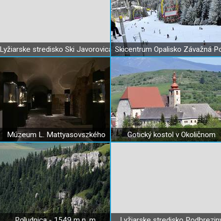
Lyžiarske stredisko Ski Javorovica
Múzeum L. Mattyasovszkého
Gotický kostol v Okoličnom
Poludnica - 1549 m n. m.
Lyžiarske stredisko Podbrezin