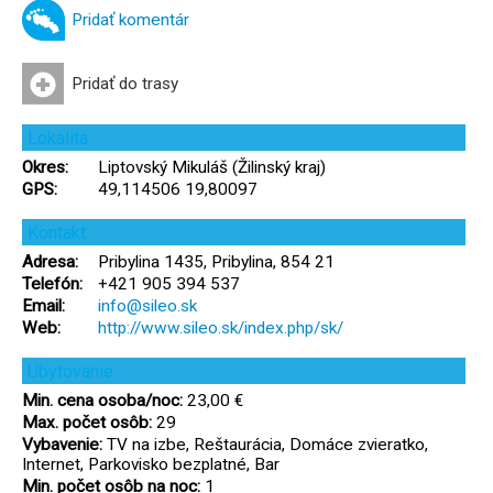
Pridať komentár
Pridať do trasy
Lokalita
Okres:
Liptovský Mikuláš (Žilinský kraj)
GPS:
49,114506 19,80097
Kontakt
Adresa:
Pribylina 1435, Pribylina, 854 21
Telefón:
+421 905 394 537
Email:
info@sileo.sk
Web:
http://www.sileo.sk/index.php/sk/
Ubytovanie
Min. cena osoba/noc:
23,00 €
Max. počet osôb:
29
Vybavenie:
TV na izbe, Reštaurácia, Domáce zvieratko,
Internet, Parkovisko bezplatné, Bar
Min. počet osôb na noc:
1