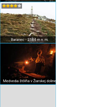
Baranec - 2184 m n. m.
Medvedia štôlňa v Žiarskej doline