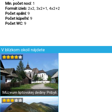
Min. počet nocí:
1
Formát izieb:
2x2, 3x2+1, 4x2+2
Počet spální:
9
Počet kúpeľní:
9
Počet WC:
9
V blízkom okolí nájdete
Múzeum liptovskej dediny Pribylina