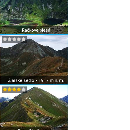
Račkove plesá
Žiarske sedlo - 1917 m n. m.