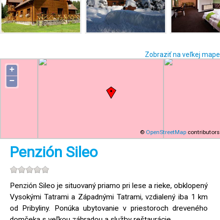
Zobraziť na veľkej mape
+
−
©
OpenStreetMap
contributors
Penzión Sileo
Penzión Sileo je situovaný priamo pri lese a rieke, obklopený
Vysokými Tatrami a Západnými Tatrami, vzdialený iba 1 km
od Pribyliny. Ponúka ubytovanie v priestoroch dreveného
domčeka s veľkou záhradou a služby reštaurácie.