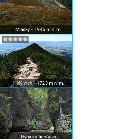
Mládky - 1945 m n. m.
Holý vrch - 1723 m n. m.
Hybická tiesňava