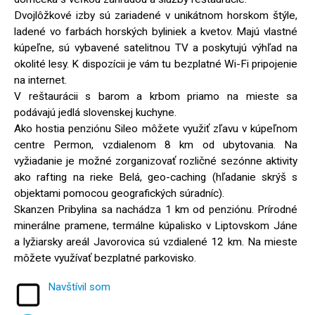
Dvojlôžkové izby sú zariadené v unikátnom horskom štýle,
ladené vo farbách horských byliniek a kvetov. Majú vlastné
kúpeľne, sú vybavené satelitnou TV a poskytujú výhľad na
okolité lesy. K dispozícii je vám tu bezplatné Wi-Fi pripojenie
na internet.
V reštaurácii s barom a krbom priamo na mieste sa
podávajú jedlá slovenskej kuchyne.
Ako hostia penziónu Sileo môžete využiť zľavu v kúpeľnom
centre Permon, vzdialenom 8 km od ubytovania. Na
vyžiadanie je možné zorganizovať rozličné sezónne aktivity
ako rafting na rieke Belá, geo-caching (hľadanie skrýš s
objektami pomocou geografických súradníc).
Skanzen Pribylina sa nachádza 1 km od penziónu. Prírodné
minerálne pramene, termálne kúpalisko v Liptovskom Jáne
a lyžiarsky areál Javorovica sú vzdialené 12 km. Na mieste
môžete využívať bezplatné parkovisko.
Navštívil som