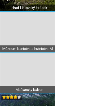
Hrad Liptovský Hrádok
Múzeum baníctva a hutníctva Maša Liptovský Hrádok
Mašiansky balvan