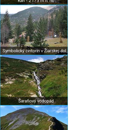
Klin - 2173 m n. m.
Symbolický cintorín v Žiarskej doline
Šarafiový vodopád