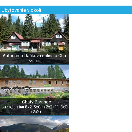
Ubytovanie v okolí
Autocamp Račkova dolina a Chata Jakubiná
od 8,00 €
Chaty Baranec
8x2, 5xCH (2x2+1), 3xCH
od 10,00 €
(2x2)