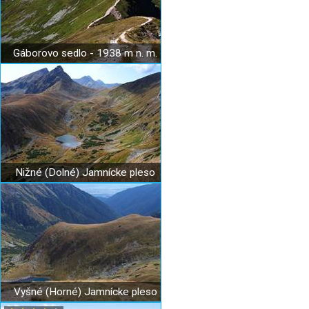
Gáborovo sedlo - 1938 m n. m.
Nižné (Dolné) Jamnícke pleso
Vyšné (Horné) Jamnícke pleso