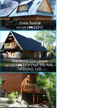
Chata Šuriňák
2x3+2
od 6,00 €
Drevenica pod Lánom
1xCH (1x2, 1x3, 1x4);
od 7,25 €
1xCH (2x2, 1x3)