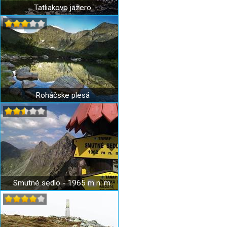
Tatliakovo jazero
Roháčske plesá
Smutné sedlo - 1965 m n. m.