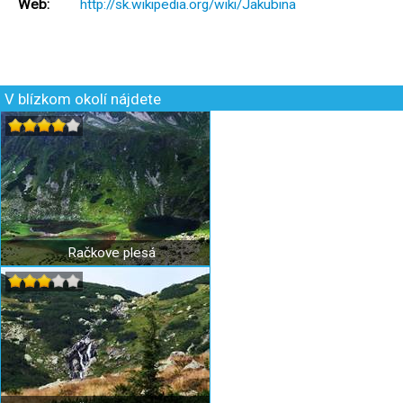
Web:
http://sk.wikipedia.org/wiki/Jakubina
V blízkom okolí nájdete
Račkove plesá