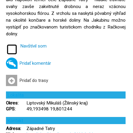
svahy zavše zakvitnuté drobnou a neraz vzácnou
vysokohorskou flórou. Z vrcholu sa naskytá pôvabný výhľad
na okolité končiare a horské doliny. Na Jakubinu možno
vystúpiť po značkovanom turistickom chodníku z Račkovej
doliny.
Navštívil som
Pridať komentár
Pridať do trasy
Lokalita
Okres:
Liptovský Mikuláš (Žilinský kraj)
GPS:
49,193498 19,801244
Kontakt
Adresa:
Západné Tatry