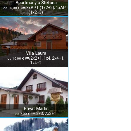
Apartmány u Štefana
3xAPT (1x2+2); 1xAPT
od 10,00 €
(1x2+3)
Villa Laura
2x2+1, 1x4, 2x4+1,
od 10,00 €
1x4+2
Privát Martin
3x3, 2x3+1
od 7,00 €