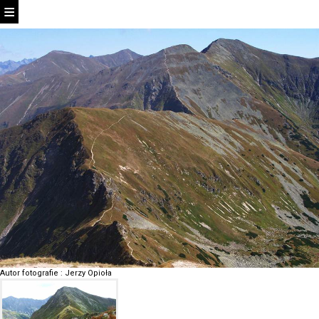
Autor fotografie
:
Jerzy Opioła