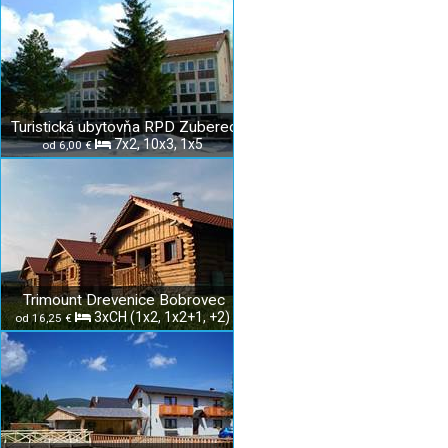
Turistická ubytovňa RPD Zuberec
7x2, 10x3, 1x5
od 6,00 €
Trimount Drevenice Bobrovec
3xCH (1x2, 1x2+1, +2)
od 16,25 €