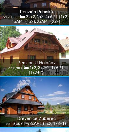
Penzión Pribiskô
22x2; 1x3; 4xAPT (1x2);
od 23,00 €
1xAPT (1x3); 2xAPT (2x3)
Penzión U Hološov
1x2, 3x2+2, 1xAPT
od 8,90 €
(1x2+2)
Drevenice Zuberec
8xAPT (1x2, 1x3+1)
od 18,35 €