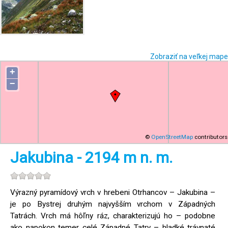
Zobraziť na veľkej mape
+
−
©
OpenStreetMap
contributors
Jakubina - 2194 m n. m.
Výrazný pyramídový vrch v hrebeni Otrhancov – Jakubina –
je po Bystrej druhým najvyšším vrchom v Západných
Tatrách. Vrch má hôľny ráz, charakterizujú ho – podobne
ako napokon temer celé Západné Tatry – hladké trávnaté