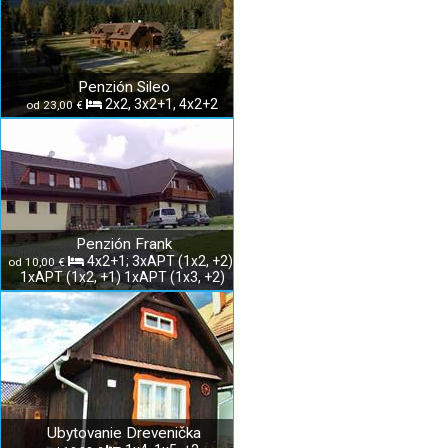
Penzión Sileo
2x2, 3x2+1, 4x2+2
od 23,00 €
Penzión Frank
4x2+1; 3xAPT (1x2, +2);
od 10,00 €
1xAPT (1x2, +1) 1xAPT (1x3, +2)
Ubytovanie Drevenička