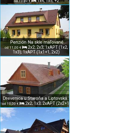
1x4, 1x5, +2
od 10,00 €
Penzión Na skle maľované
2x2; 2x3; 1xAPT (1x2,
od 11,00 €
1x3); 1xAPT (1x1+1, 2x2)
Drevenica u Staroňa a Liptovská izba
2x2; 1x3; 2xAPT (2x2+1)
od 10,00 €