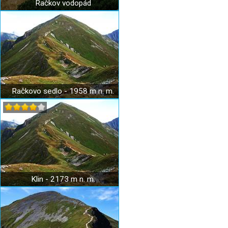
Račkov vodopád
Račkovo sedlo - 1958 m n. m.
Klin - 2173 m n. m.