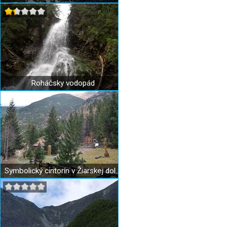
Roháčsky vodopád
Symbolický cintorín v Žiarskej doline