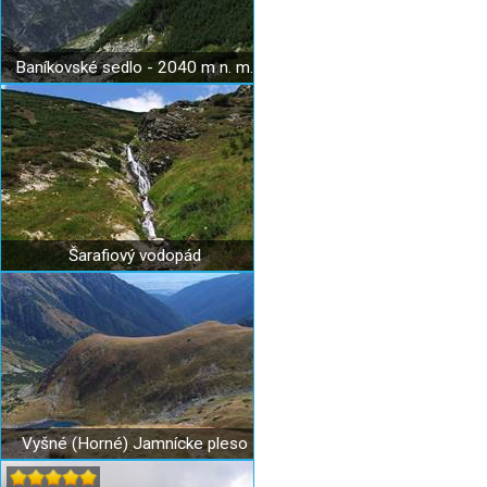
Baníkovské sedlo - 2040 m n. m.
Šarafiový vodopád
Vyšné (Horné) Jamnícke pleso