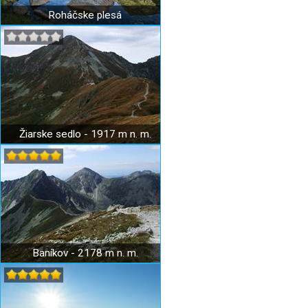
Roháčske plesá
Žiarske sedlo - 1917 m n. m.
Baníkov - 2178 m n. m.