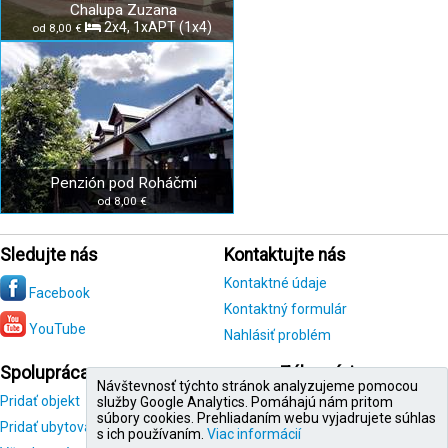
Chalupa Zuzana
2x4, 1xAPT (1x4)
od 8,00 €
Penzión pod Roháčmi
od 8,00 €
Sledujte nás
Kontaktujte nás
Kontaktné údaje
Facebook
Kontaktný formulár
YouTube
Nahlásiť problém
Spolupráca
Zákazníci
Návštevnosť týchto stránok analyzujeme pomocou
Pridať objekt
Registrácia
služby Google Analytics. Pomáhajú nám pritom
zákazníka
súbory cookies. Prehliadaním webu vyjadrujete súhlas
Pridať ubytovanie
s ich používaním.
Viac informácií