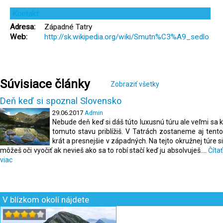
Kontakt
Adresa:
Západné Tatry
Web:
http://sk.wikipedia.org/wiki/Smutn%C3%A9_sedlo
Súvisiace články
Zobraziť všetky
Deň keď si spoznal Slovensko
29.06.2017
Admin
Nebude deň keď si dáš túto luxusnú túru ale veľmi sa k
tomuto stavu priblížiš. V Tatrách zostaneme aj tento
krát a presnejšie v západných. Na tejto okružnej túre si
môžeš oči vyočiť ak nevieš ako sa to robí stačí keď ju absolvuješ....
Čítať
viac
V blízkom okolí nájdete