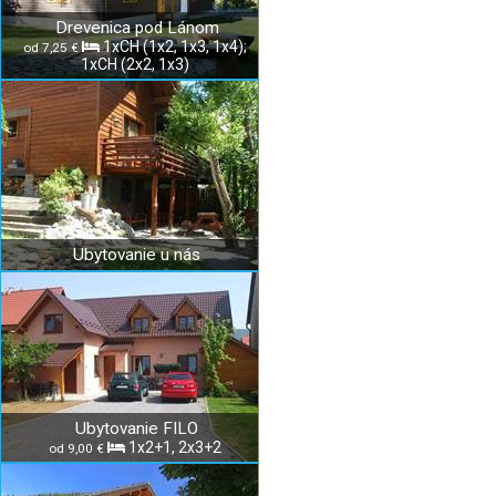
Drevenica pod Lánom
1xCH (1x2, 1x3, 1x4);
od 7,25 €
1xCH (2x2, 1x3)
Ubytovanie u nás
Ubytovanie FILO
1x2+1, 2x3+2
od 9,00 €