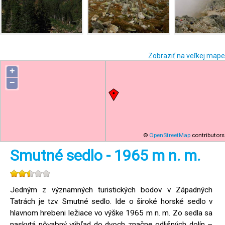
Zobraziť na veľkej mape
+
−
©
OpenStreetMap
contributors
Smutné sedlo - 1965 m n. m.
Jedným z významných turistických bodov v Západných
Tatrách je tzv. Smutné sedlo. Ide o široké horské sedlo v
hlavnom hrebeni ležiace vo výške 1965 m n. m. Zo sedla sa
naskytá pôvabný výhľad do dvoch značne odlišných dolín –