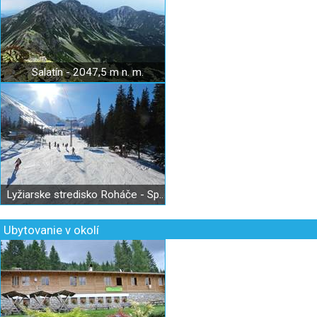
Salatín - 2047,5 m n. m.
Lyžiarske stredisko Roháče - Spálená
Ubytovanie v okolí