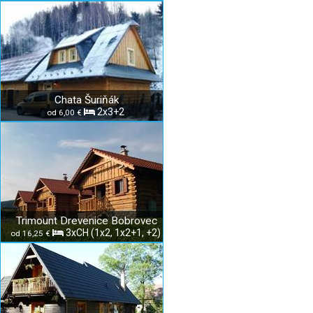
Chata Šuriňák
2x3+2
od 6,00 €
Trimount Drevenice Bobrovec
3xCH (1x2, 1x2+1, +2)
od 16,25 €