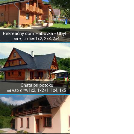
Rekreačný dom Habovka - Ubytovanie u Jandurových
1x2, 2x3, 2x4
od 9,00 €
Chata pri potoku
1x2, 1x2+1, 1x4, 1x5
od 9,50 €