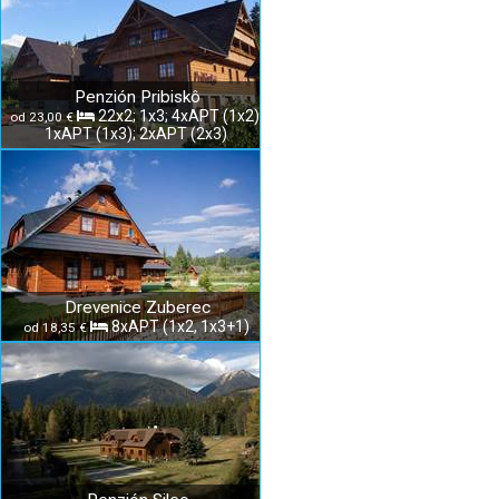
Penzión Pribiskô
22x2; 1x3; 4xAPT (1x2);
od 23,00 €
1xAPT (1x3); 2xAPT (2x3)
Drevenice Zuberec
8xAPT (1x2, 1x3+1)
od 18,35 €