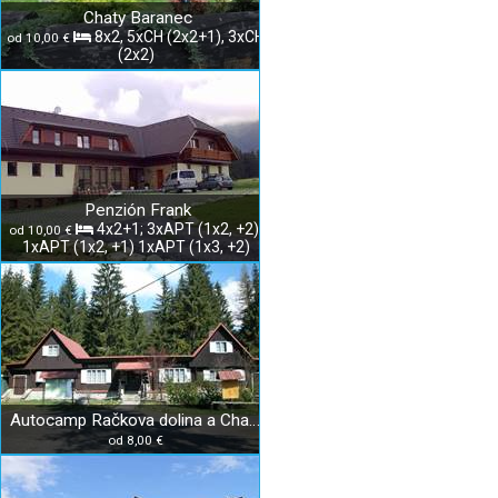
Chaty Baranec
8x2, 5xCH (2x2+1), 3xCH
od 10,00 €
(2x2)
Penzión Frank
4x2+1; 3xAPT (1x2, +2);
od 10,00 €
1xAPT (1x2, +1) 1xAPT (1x3, +2)
Autocamp Račkova dolina a Chata Jakubiná
od 8,00 €