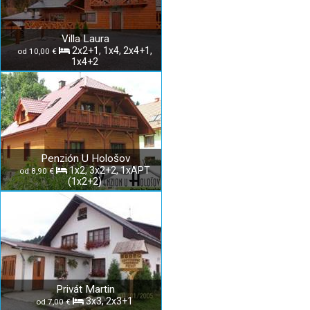
Villa Laura
2x2+1, 1x4, 2x4+1,
od 10,00 €
1x4+2
Penzión U Hološov
1x2, 3x2+2, 1xAPT
od 8,90 €
(1x2+2)
Privát Martin
3x3, 2x3+1
od 7,00 €