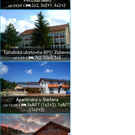
Penzión Sileo
2x2, 3x2+1, 4x2+2
od 23,00 €
Turistická ubytovňa RPD Zuberec
7x2, 10x3, 1x5
od 6,00 €
Apartmány u Štefana
3xAPT (1x2+2); 1xAPT
od 10,00 €
(1x2+3)