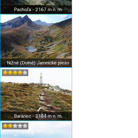
Pachoľa - 2167 m n. m.
Nižné (Dolné) Jamnícke pleso
Baranec - 2184 m n. m.