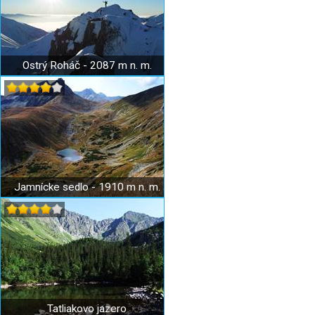
Ostrý Roháč - 2087 m n. m.
Jamnícke sedlo - 1910 m n. m.
Tatliakovo jazero