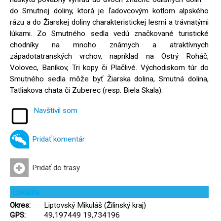
do Smutnej doliny, ktorá je ľadovcovým kotlom alpského
rázu a do Žiarskej doliny charakteristickej lesmi a trávnatými
lúkami. Zo Smutného sedla vedú značkované turistické
chodníky na mnoho známych a atraktívnych
západotatranských vrchov, napríklad na Ostrý Roháč,
Volovec, Baníkov, Tri kopy či Plačlivé. Východiskom túr do
Smutného sedla môže byť Žiarska dolina, Smutná dolina,
Tatliakova chata či Zuberec (resp. Biela Skala).
Navštívil som
Pridať komentár
Pridať do trasy
Lokalita
Okres:
Liptovský Mikuláš (Žilinský kraj)
GPS:
49,197449 19,734196