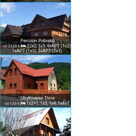
Penzión Pribiskô
22x2; 1x3; 4xAPT (1x2);
od 23,00 €
1xAPT (1x3); 2xAPT (2x3)
Ubytovanie Dora
1x2+1, 1x3, 1x4, 1x4+1
od 7,50 €