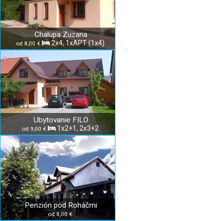
Chalupa Zuzana
2x4, 1xAPT (1x4)
od 8,00 €
Ubytovanie FILO
1x2+1, 2x3+2
od 9,00 €
Penzión pod Roháčmi
od 8,00 €