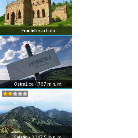
Františkova huta
Ostražica - 767 m n. m.
Salatín - 2047,5 m n. m.