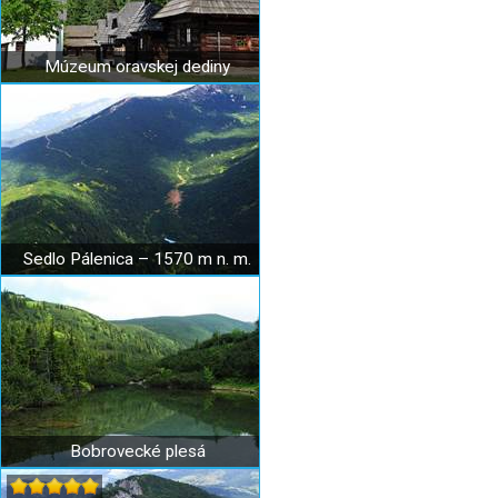
Múzeum oravskej dediny
Sedlo Pálenica – 1570 m n. m.
Bobrovecké plesá