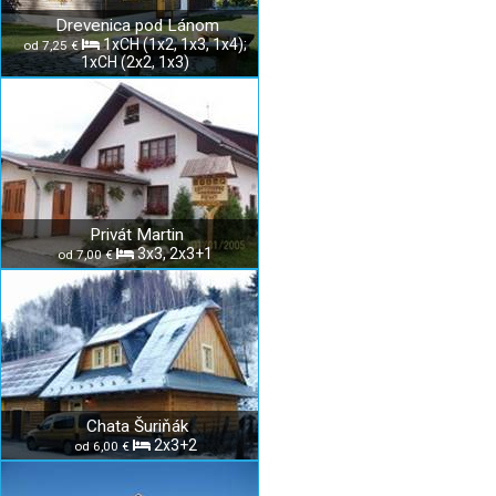
Drevenica pod Lánom
1xCH (1x2, 1x3, 1x4);
od 7,25 €
1xCH (2x2, 1x3)
Privát Martin
3x3, 2x3+1
od 7,00 €
Chata Šuriňák
2x3+2
od 6,00 €