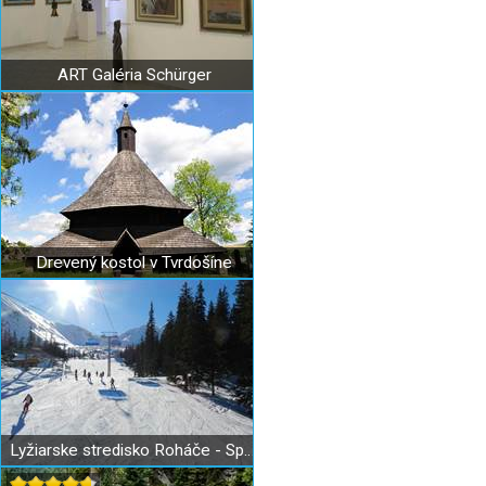
ART Galéria Schürger
Drevený kostol v Tvrdošíne
Lyžiarske stredisko Roháče - Spálená