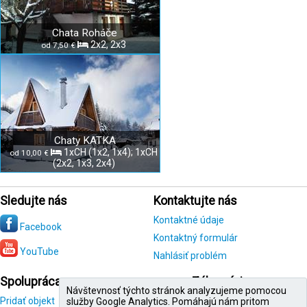
Chata Roháče
2x2, 2x3
od 7,50 €
Chaty KATKA
1xCH (1x2, 1x4); 1xCH
od 10,00 €
(2x2, 1x3, 2x4)
Sledujte nás
Kontaktujte nás
Kontaktné údaje
Facebook
Kontaktný formulár
YouTube
Nahlásiť problém
Spolupráca
Zákazníci
Návštevnosť týchto stránok analyzujeme pomocou
Pridať objekt
Registrácia
služby Google Analytics. Pomáhajú nám pritom