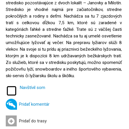
stredisko pozostávajúce z dvoch lokalít – Janovky a Milotín.
Stredisko je vhodné najmä pre začiatočníkov, stredne
pokročilých a rodiny s deťmi. Nachádza sa tu 7 zjazdových
tratí s celkovou dĺžkou 7,5 km, ktoré sú zaradené v
kategóriách ľahké a stredne ťažké. Trate sú z väčšej časti
technicky zasnežované. Nachádza sa tu aj umelé osvetlenie
umožňujúce lyžovať aj večer. Na prepravu lyžiarov slúži 8
vlekov. Na svoje si tu prídu aj priaznivci bežeckého lyžovania,
ktorým je k dispozícii 8 km udržiavaných bežkárskych tratí.
Zo služieb, ktoré sa v stredisku poskytujú, možno spomenúť
požičovňu lyží, snowboardov a iného športového vybavenia,
ski-servis či lyžiarsku školu a škôlku.
Navštívil som
Pridať komentár
Pridať do trasy