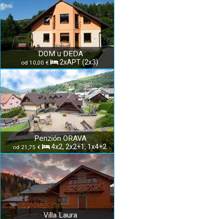
DOM u DEDA
2xAPT (2x3)
od 10,00 €
Penzión ORAVA
4x2, 2x2+1, 1x4+2
od 21,75 €
Villa Laura