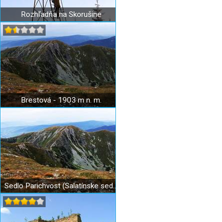
Rozhľadňa na Skorušine
Brestová - 1903 m n. m.
Sedlo Parichvost (Salatínske sedlo) - 1870 m n. m.