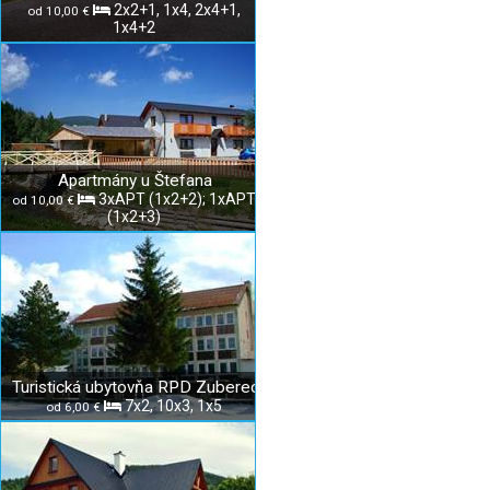
2x2+1, 1x4, 2x4+1,
od 10,00 €
1x4+2
Apartmány u Štefana
3xAPT (1x2+2); 1xAPT
od 10,00 €
(1x2+3)
Turistická ubytovňa RPD Zuberec
7x2, 10x3, 1x5
od 6,00 €