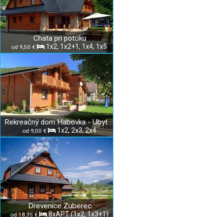
Chata pri potoku
1x2, 1x2+1, 1x4, 1x5
od 9,50 €
Rekreačný dom Habovka - Ubytovanie u Jandurových
1x2, 2x3, 2x4
od 9,00 €
Drevenice Zuberec
8xAPT (1x2, 1x3+1)
od 18,35 €