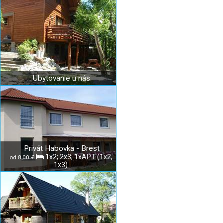
Ubytovanie u nás
Privát Habovka - Brest
1x2; 2x3; 1xAPT (1x2,
od 8,00 €
1x3)