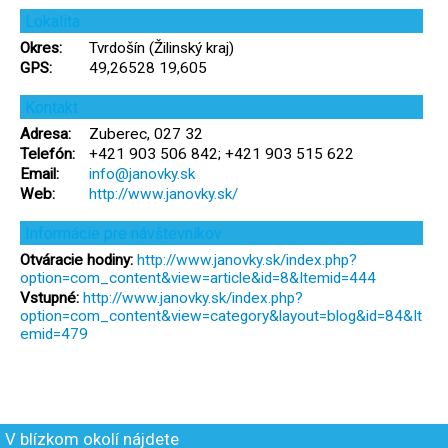
Lokalita
Okres:
Tvrdošín (Žilinský kraj)
GPS:
49,26528 19,605
Kontakt
Adresa:
Zuberec, 027 32
Telefón:
+421 903 506 842; +421 903 515 622
Email:
info@janovky.sk
Web:
http://www.janovky.sk/
Informácie pre návštevníkov
Otváracie hodiny:
http://www.janovky.sk/index.php?
option=com_content&view=article&id=8&Itemid=444
Vstupné:
http://www.janovky.sk/index.php?
option=com_content&view=category&layout=blog&id=84&It
emid=479
V blízkom okolí nájdete