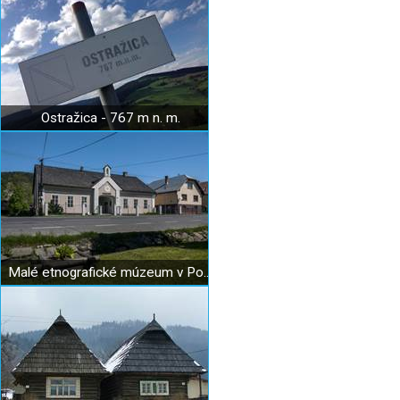
Ostražica - 767 m n. m.
Malé etnografické múzeum v Podbieli