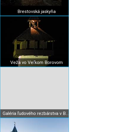
Brestovská jaskyňa
Veža vo Veľkom Borovom
Galéria ľudového rezbárstva v Babíne