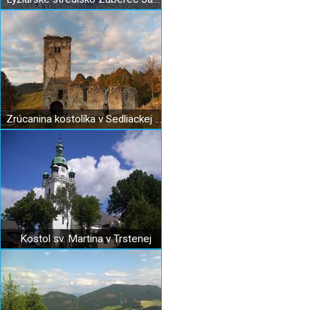
Zrúcanina kostolíka v Sedliackej Dubovej
Kostol sv. Martina v Trstenej