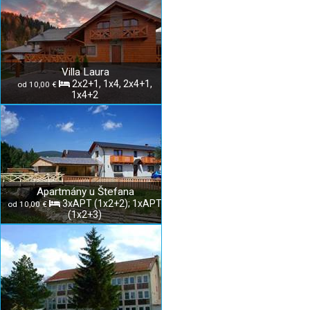
Villa Laura
2x2+1, 1x4, 2x4+1,
od 10,00 €
1x4+2
Apartmány u Štefana
3xAPT (1x2+2); 1xAPT
od 10,00 €
(1x2+3)