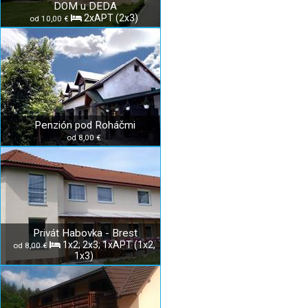
DOM u DEDA
2xAPT (2x3)
od 10,00 €
Penzión pod Roháčmi
od 8,00 €
Privát Habovka - Brest
1x2; 2x3; 1xAPT (1x2,
od 8,00 €
1x3)