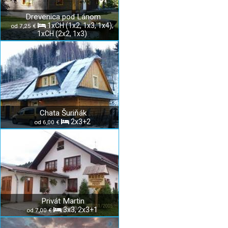
Drevenica pod Lánom
1xCH (1x2, 1x3, 1x4);
od 7,25 €
1xCH (2x2, 1x3)
Chata Šuriňák
2x3+2
od 6,00 €
Privát Martin
3x3, 2x3+1
od 7,00 €