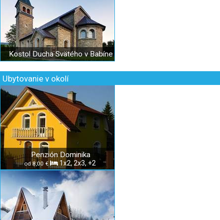
Kostol Ducha Svätého v Babíne
Ubytovanie v okolí
Penzión Dominika
1x2, 2x3, +2
od 8,00 €