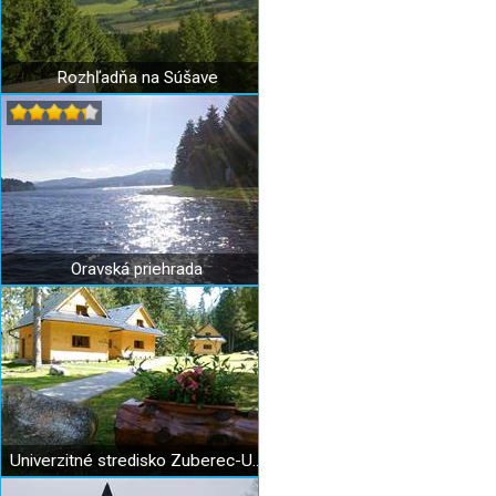
Rozhľadňa na Súšave
Oravská priehrada
Univerzitné stredisko Zuberec-UNIZA