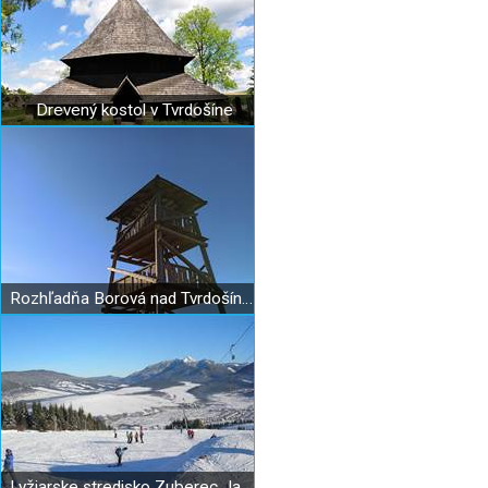
Drevený kostol v Tvrdošíne
Rozhľadňa Borová nad Tvrdošínom
Lyžiarske stredisko Zuberec Janovky - Milotín