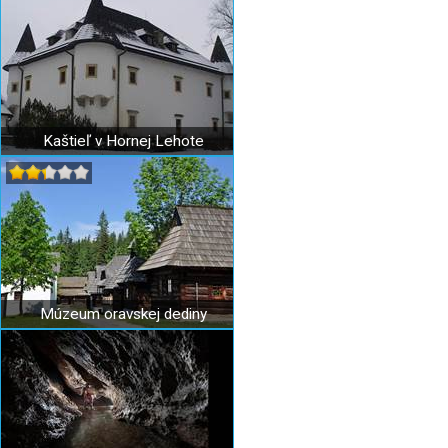
Kaštieľ v Hornej Lehote
Múzeum oravskej dediny