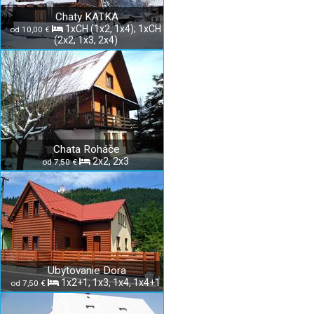
Chaty KATKA
1xCH (1x2, 1x4); 1xCH
od 10,00 €
(2x2, 1x3, 2x4)
Chata Roháče
2x2, 2x3
od 7,50 €
Ubytovanie Dora
1x2+1, 1x3, 1x4, 1x4+1
od 7,50 €