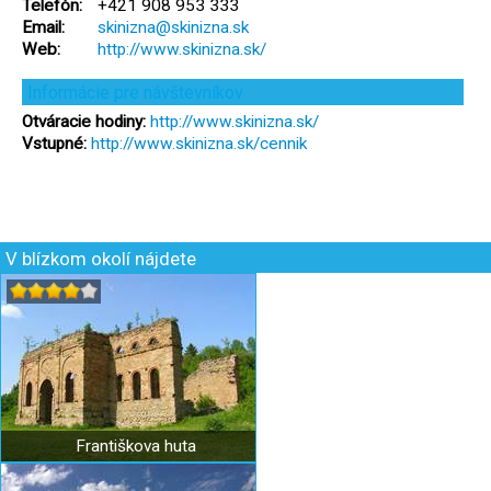
Telefón:
+421 908 953 333
Email:
skinizna@skinizna.sk
Web:
http://www.skinizna.sk/
Informácie pre návštevníkov
Otváracie hodiny:
http://www.skinizna.sk/
Vstupné:
http://www.skinizna.sk/cennik
V blízkom okolí nájdete
Františkova huta