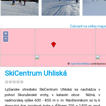
Zobraziť na veľkej mape
+
−
©
OpenStreetMap
contributors
SkiCentrum Uhliská
Lyžiarske stredisko SkiCentrum Uhliská sa nachádza v
pohorí Skorušinské vrchy, v katastri obce Nižná, v
nadmorskej výške 600 - 850 m n. m. Návštevníkom sú tu k
dispozícii dve zjazdové trate s dĺžkami 700 a 1400 m, prvá