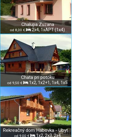
Chalupa Zuzana
2x4, 1xAPT (1x4)
od 8,00 €
Chata pri potoku
1x2, 1x2+1, 1x4, 1x5
od 9,50 €
Rekreačný dom Habovka - Ubytovanie u Jandurových
1x2, 2x3, 2x4
od 9,00 €