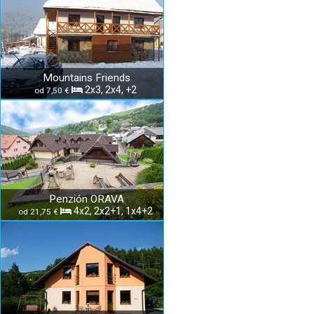
Mountains Friends
2x3, 2x4, +2
od 7,50 €
Penzión ORAVA
4x2, 2x2+1, 1x4+2
od 21,75 €