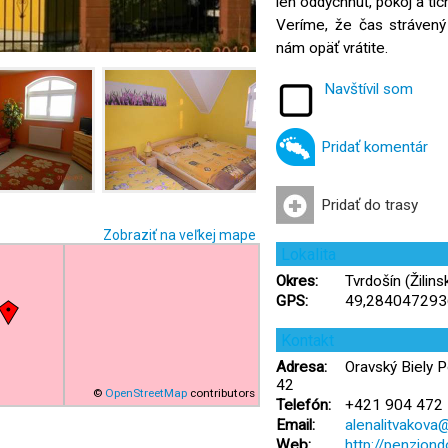
len oddýchnuť, pokoj a ti
Veríme, že čas strávený
nám opäť vrátite.
Navštívil som
Pridať komentár
Pridať do trasy
Zobraziť na veľkej mape
Lokalita
Okres:
Tvrdošín (Žilinsk
GPS:
49,284047293
Kontakt
Adresa:
Oravský Biely P
42
©
OpenStreetMap
contributors
Telefón:
+421 904 472
Email:
alenalitvakova
Web:
http://penzion