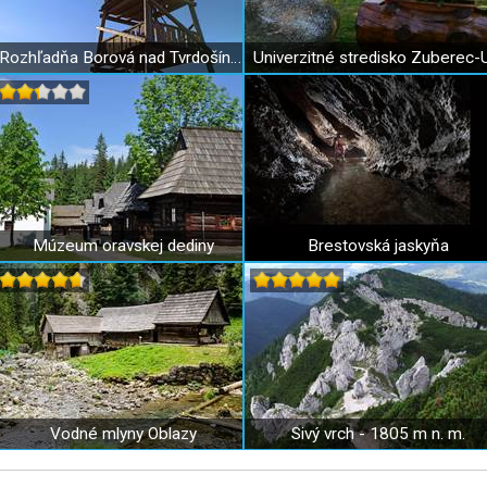
Rozhľadňa Borová nad Tvrdošínom
Múzeum oravskej dediny
Brestovská jaskyňa
Vodné mlyny Oblazy
Sivý vrch - 1805 m n. m.