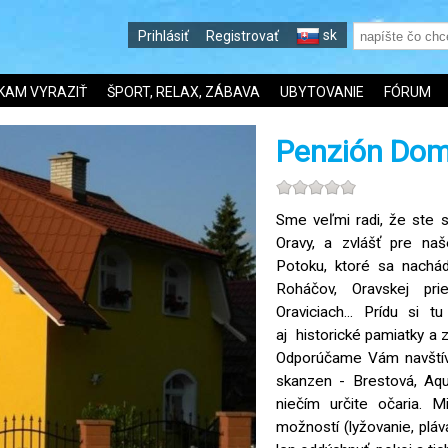
sk
Prihlásiť
Registrovať
KAM VYRAZIŤ
ŠPORT, RELAX, ZÁBAVA
UBYTOVANIE
FÓRUM
Penzión Dom
Sme veľmi radi, že ste s
Oravy, a zvlášť pre na
Potoku, ktoré sa nachád
Roháčov, Oravskej pri
Oraviciach... Prídu si t
aj historické pamiatky a 
Odporúčame Vám navštívi
skanzen - Brestová, Aqu
niečím určite očaria. M
možností (lyžovanie, plávani