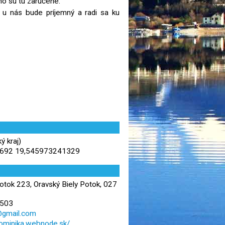
cho sú tu zaručené.
 u nás bude príjemný a radi sa ku
ý kraj)
692 19,545973241329
otok 223, Oravský Biely Potok, 027
 503
@gmail.com
dominika.webnode.sk/