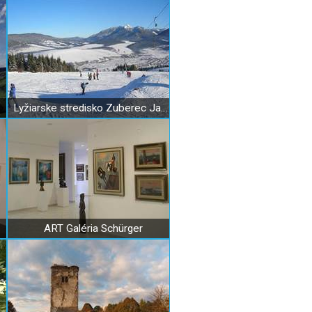
Lyžiarske stredisko Zuberec Janovky - Milotín
ART Galéria Schürger