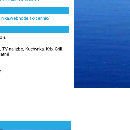
níkov
minika.webnode.sk/cennik/
0 €
 TV na izbe, Kuchynka, Krb, Grill,
latné
1
2