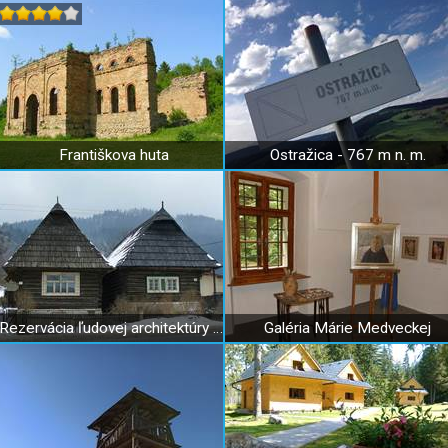
Františkova huta
Ostražica - 767 m n. m.
Rezervácia ľudovej architektúry Bobrova raľa
Galéria Márie Medveckej