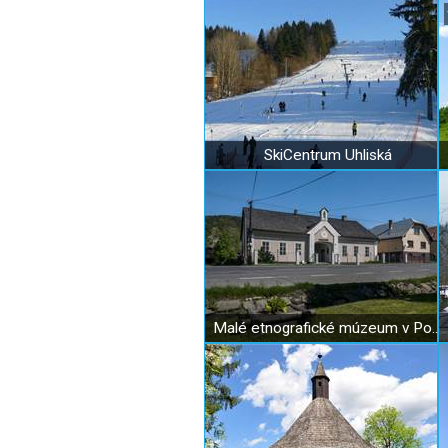
SkiCentrum Uhliská
Malé etnografické múzeum v Podbieli