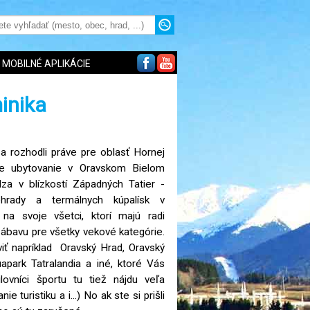
MOBILNÉ APLIKÁCIE
inika
a rozhodli práve pre oblasť Hornej
še ubytovanie v Oravskom Bielom
za v blízkostí Západných Tatier -
ehrady a termálnych kúpalísk v
u na svoje všetci, ktorí majú radi
zábavu pre všetky vekové kategórie.
ť napríklad Oravský Hrad, Oravský
apark Tatralandia a iné, ktoré Vás
ilovníci športu tu tiež nájdu veľa
e turistiku a i...) No ak ste si prišli