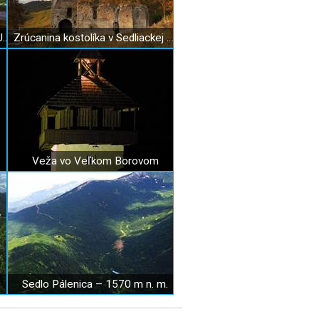
Univerzitné stredisko Zuberec-UNIZA
Zrúcanina kostolíka v Sedliackej Dubovej
Veža vo Veľkom Borovom
Sedlo Pálenica – 1570 m n. m.