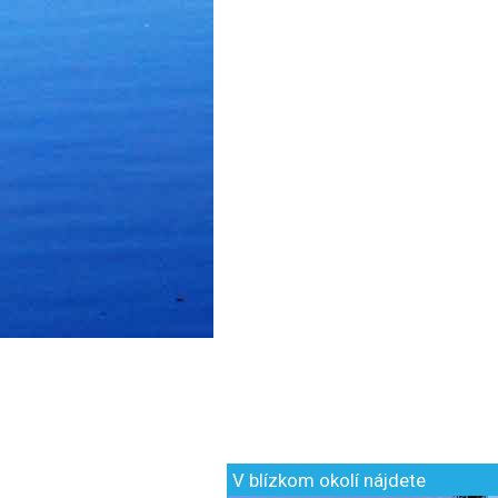
V blízkom okolí nájdete