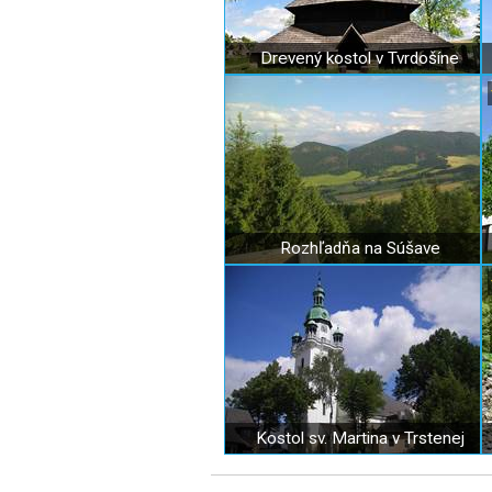
Drevený kostol v Tvrdošíne
Rozhľadňa na Súšave
Kostol sv. Martina v Trstenej