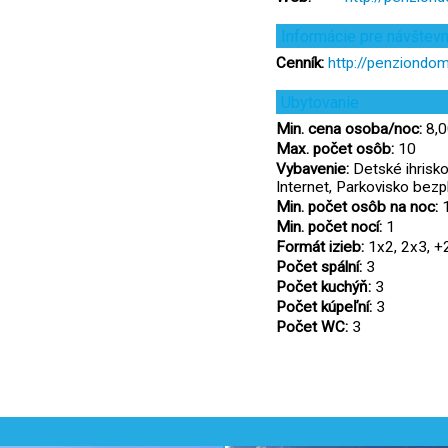
Informácie pre návštev
Cenník:
http://penziondo
Ubytovanie
Min. cena osoba/noc:
8,0
Max. počet osôb:
10
Vybavenie:
Detské ihrisko,
Internet, Parkovisko bezp
Min. počet osôb na noc:
Min. počet nocí:
1
Formát izieb:
1x2, 2x3, +
Počet spální:
3
Počet kuchýň:
3
Počet kúpeľní:
3
Počet WC:
3