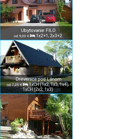
Ubytovanie FILO
1x2+1, 2x3+2
od 9,00 €
Drevenica pod Lánom
1xCH (1x2, 1x3, 1x4);
od 7,25 €
1xCH (2x2, 1x3)