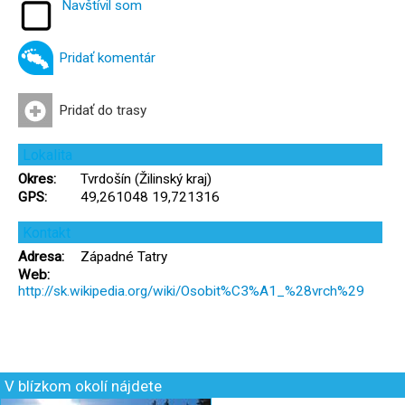
Navštívil som
Pridať komentár
Pridať do trasy
Lokalita
Okres:
Tvrdošín (Žilinský kraj)
GPS:
49,261048 19,721316
Kontakt
Adresa:
Západné Tatry
Web:
http://sk.wikipedia.org/wiki/Osobit%C3%A1_%28vrch%29
V blízkom okolí nájdete