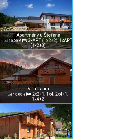
Apartmány u Štefana
3xAPT (1x2+2); 1xAPT
od 10,00 €
(1x2+3)
Villa Laura
2x2+1, 1x4, 2x4+1,
od 10,00 €
1x4+2