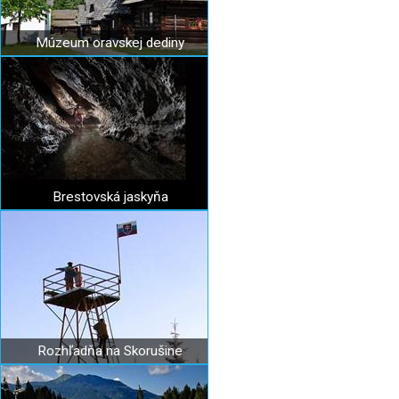
Múzeum oravskej dediny
Brestovská jaskyňa
Rozhľadňa na Skorušine