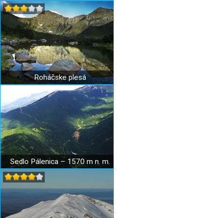
Roháčske plesá
Sedlo Pálenica – 1570 m n. m.