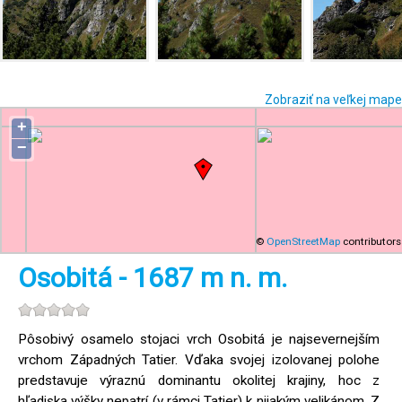
Zobraziť na veľkej mape
+
−
©
OpenStreetMap
contributors
Osobitá - 1687 m n. m.
Pôsobivý osamelo stojaci vrch Osobitá je najsevernejším
vrchom Západných Tatier. Vďaka svojej izolovanej polohe
predstavuje výraznú dominantu okolitej krajiny, hoc z
hľadiska výšky nepatrí (v rámci Tatier) k nijakým velikánom. Z