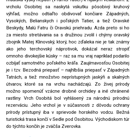
vrcholu Osobitej sa naskytá vskutku pôsobivý kruhový
výhľad, možno odtiaľto obdivovať končiare Západných,
Vysokých, Belianskych i poľských Tatier, a tiež Oravské
Beskydy, Malú Fatru či Oravskú priehradu. Azda preto si ho
za miesto stretávania sa s družinou zvolil i chýrny oravský
zbojník Matej Klinovský, ktorý, hoc zďaleka nie je tak známy
ako jeho terchovský náprotivok, dokázal neraz stropiť
omnoho divokejšie kúsky – raz sa mu vraj napríklad podarilo
ozbíjať samotného poľského kráľa. Zaujímavosťou Osobitej
je i tzv. Bezodná priepasť – najhlbšia priepasť v Západných
Tatrách, a tiež množstvo neprístupných jaskýň a skalných
útvarov, ktoré sa na vrchu nachádzajú. Zo živej prírody
možno spomenúť vzácne drobné orchidey a iné chránené
rastliny. Vrch Osobitá bol vyhlásený za národnú prírodnú
rezerváciu. Jeho vrchol je v súčasnosti z dôvodu ochrany
prírody prístupný iba v sprievode horského vodcu. Bežná
turistická trasa končí v Sedle pod Osobitou. Východiskom túr
do týchto končín je zväčša Zverovka.