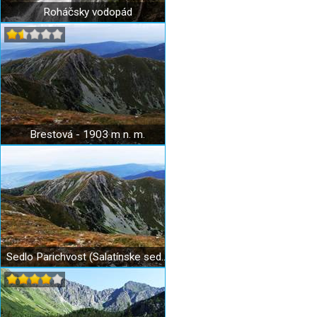
Roháčsky vodopád
Brestová - 1903 m n. m.
Sedlo Parichvost (Salatínske sedlo) - 1870 m n. m.