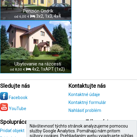
Penzión Ondrík
3x2, 1x3, 4x4
od 6,00 €
Ubytovanie na rázcestí
4x2, 1xAPT (1x2)
od 8,00 €
Sledujte nás
Kontaktujte nás
Kontaktné údaje
Facebook
Kontaktný formulár
YouTube
Nahlásiť problém
Spolupráca
Zákazníci
Návštevnosť týchto stránok analyzujeme pomocou
Pridať objekt
Registrácia
služby Google Analytics. Pomáhajú nám pritom
zákazníka
súbory cookies. Prehliadaním webu vyjadrujete súhlas