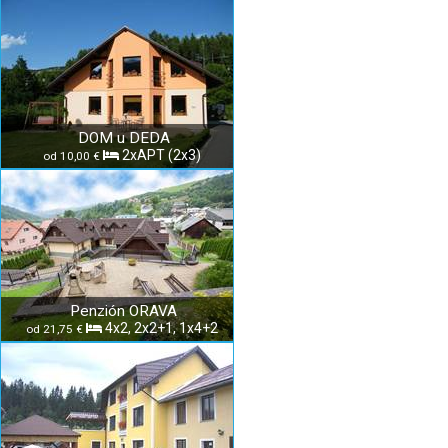
DOM u DEDA
2xAPT (2x3)
od 10,00 €
Penzión ORAVA
4x2, 2x2+1, 1x4+2
od 21,75 €