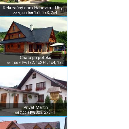
Rekreačný dom Habovka - Ubytovanie u Jandurových
1x2, 2x3, 2x4
od 9,00 €
Chata pri potoku
1x2, 1x2+1, 1x4, 1x5
od 9,50 €
Privát Martin
3x3, 2x3+1
od 7,00 €