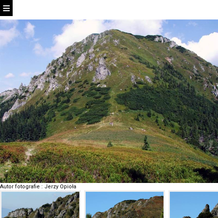
Autor fotografie
:
Jerzy Opioła