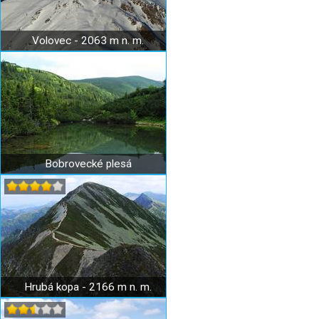
Volovec - 2063 m n. m.
Bobrovecké plesá
Hrubá kopa - 2166 m n. m.