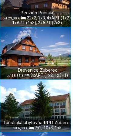
Penzión Pribiskô
22x2; 1x3; 4xAPT (1x2);
od 23,00 €
1xAPT (1x3); 2xAPT (2x3)
Drevenice Zuberec
8xAPT (1x2, 1x3+1)
od 18,35 €
Turistická ubytovňa RPD Zuberec
7x2, 10x3, 1x5
od 6,00 €