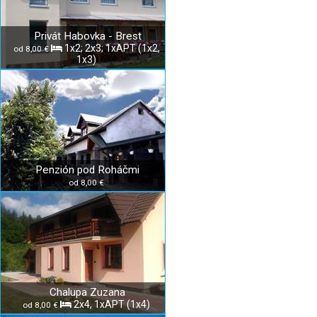
Privát Habovka - Brest
1x2; 2x3; 1xAPT (1x2,
od 8,00 €
1x3)
Penzión pod Roháčmi
od 8,00 €
Chalupa Zuzana
2x4, 1xAPT (1x4)
od 8,00 €