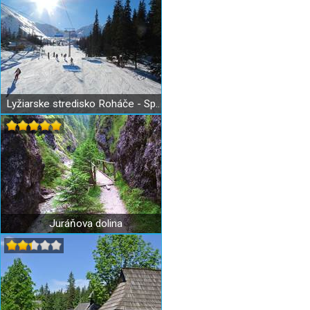
Lyžiarske stredisko Roháče - Spálená
Juráňova dolina