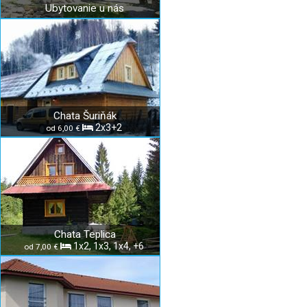
Ubytovanie u nás
Chata Šuriňák
2x3+2
od 6,00 €
Chata Teplica
1x2, 1x3, 1x4, +6
od 7,00 €