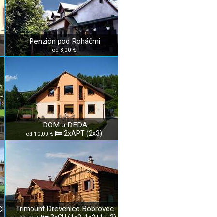
Penzión pod Roháčmi
od 8,00 €
 dom Habovka - Ubytovanie u Jandurových
DOM u DEDA
2xAPT (2x3)
od 10,00 €
Trimount Drevenice Bobrovec
xCH