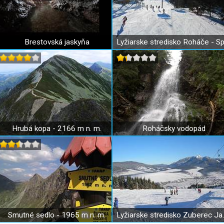
Brestovská jaskyňa
Hrubá kopa - 2166 m n. m.
Roháčsky vodopád
Smutné sedlo - 1965 m n. m.
Lyžiarske str