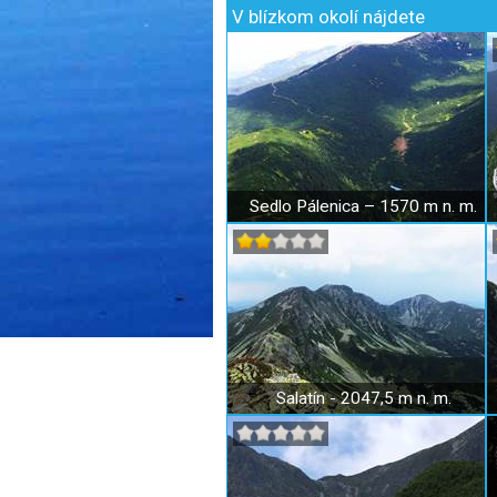
V blízkom okolí nájdete
Sedlo Pálenica – 1570 m n. m.
Salatín - 2047,5 m n. m.