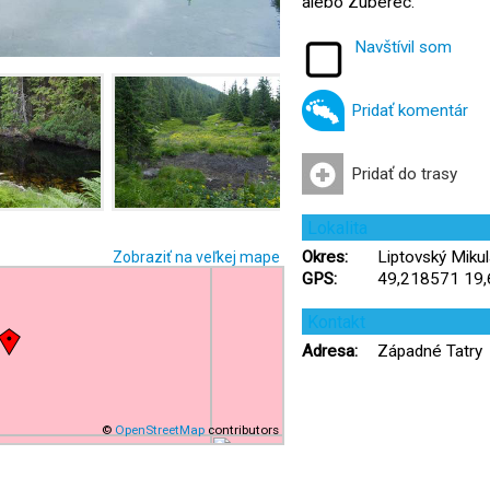
alebo Zuberec.
Navštívil som
Pridať komentár
Pridať do trasy
Lokalita
Okres:
Liptovský Mikulá
Zobraziť na veľkej mape
GPS:
49,218571 19
Kontakt
Adresa:
Západné Tatry
©
OpenStreetMap
contributors