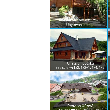
Ubytovanie u nás
Chata pri potoku
1x2, 1x2+1, 1x4, 1x5
od 9,50 €
Penzión ORAVA