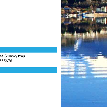
š (Žilinský kraj)
,655676