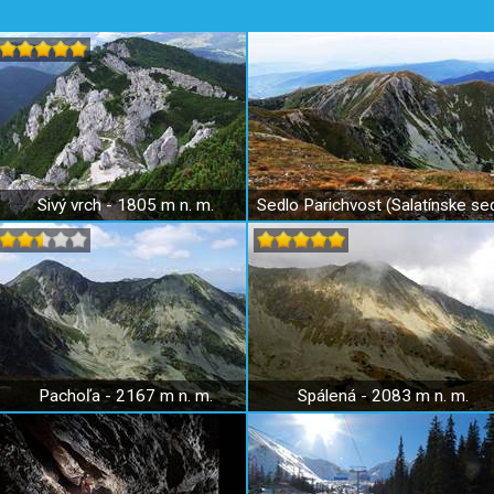
Sivý vrch - 1805 m n. m.
Pachoľa - 2167 m n. m.
Spálená - 2083 m n. m.