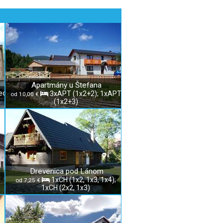
Apartmány u Štefana
ec
3xAPT (1x2+2); 1xAPT
od 10,00 €
(1x2+3)
Drevenica pod Lánom
1xCH (1x2, 1x3, 1x4);
od 7,25 €
1xCH (2x2, 1x3)