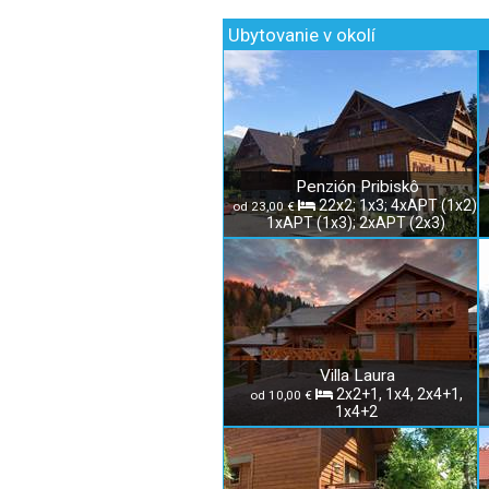
Ubytovanie v okolí
Penzión Pribiskô
22x2; 1x3; 4xAPT (1x2);
od 23,00 €
1xAPT (1x3); 2xAPT (2x3)
Villa Laura
2x2+1, 1x4, 2x4+1,
od 10,00 €
1x4+2