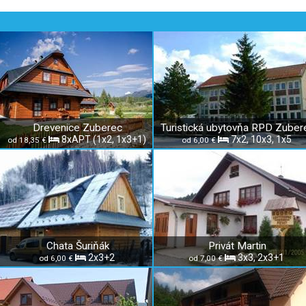
Drevenice Zuberec
Turistická ubytovňa RPD Zuber
8xAPT (1x2, 1x3+1)
7x2, 10x3, 1x5
od 18,35 €
od 6,00 €
Chata Šuriňák
Privát Martin
2x3+2
3x3, 2x3+1
od 6,00 €
od 7,00 €