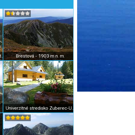
Sedlo Parichvost (Salatínske sedlo) - 1870 m n. m.
Brestová - 1903 m n. m.
Univerzitné stredisko Zuberec-UNIZA