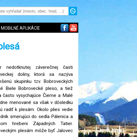
MOBILNÉ APLIKÁCIE
plesá
 nedotknutej záverečnej časti
oveckej doliny, ktorá sa nazýva
ešenú skupinku tzv. Bobroveckých
ľké Biele Bobrovecké pleso, a tiež
 často vysychajúce Čierne a Malé
edne menované sa však v dôsledku
ú radiť k plesám. Okolo plies vedie
odník smerujúci do sedla Pálenica a
nom hrebeni Západných Tatier.
oveckým plesám môže byť Jalovec