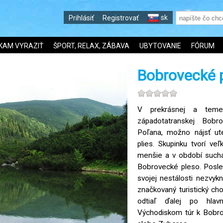
sk
Prihlásiť
Registrovať
KAM VYRAZIŤ
ŠPORT, RELAX, ZÁBAVA
UBYTOVANIE
FÓRUM
Bobrovecké 
V prekrásnej a temer
západotatranskej Bobr
Poľana, možno nájsť ut
plies. Skupinku tvorí ve
menšie a v období sucha
Bobrovecké pleso. Posl
svojej nestálosti nezvykn
značkovaný turistický ch
odtiaľ ďalej po hlav
Východiskom túr k Bobr