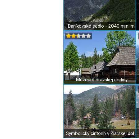
Baníkovské sedlo - 2040 m n. m.
Múzeum oravskej dediny
Symbolický cintorín v Žiarskej doline