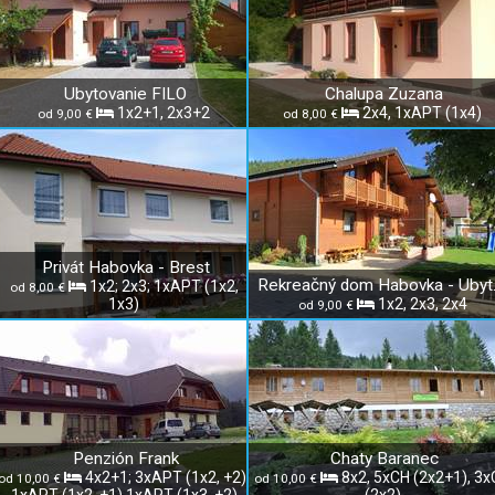
Ubytovanie FILO
Chalupa Zuzana
1x2+1, 2x3+2
2x4, 1xAPT (1x4)
od 9,00 €
od 8,00 €
Privát Habovka - Brest
Rekreačný
1x2; 2x3; 1xAPT (1x2,
od 8,00 €
1x3)
1x2, 2x3, 2x4
od 9,00 €
Penzión Frank
Chaty Baranec
4x2+1; 3xAPT (1x2, +2);
8x2, 5xCH (2x2+1), 3
od 10,00 €
od 10,00 €