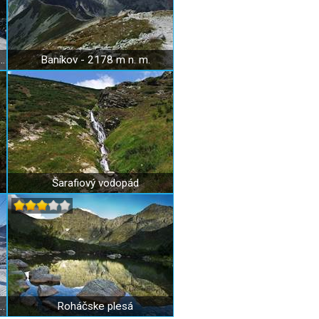
Lyžiarske stredisko Roháče - Spálená
Baníkov - 2178 m n. m.
Šarafiový vodopád
edisko Zuberec Janovky - Milotín
Roháčske plesá