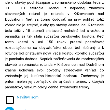
ide o stavby pochádzajúce z románskeho obdobia, teda z
11. – 13. storočia. Jednou z najmenej známych
slovenských rotúnd je rotunda v Križovanoch nad
Dudváhom. Niet sa čomu čudovať, na prvý pohľad totiž
vôbec nie je zrejmé, o aký typ stavby vlastne ide. K rotunde
bola totiž v 18. storočí pristavaná mohutná loď s vežou a
pamiatka sa tak stala súčasťou barokového kostola. Keď
tento kostol o asi 150 rokov prestal postačovať
rozrastajúcemu sa obyvateľstvu obce, bol zbúraný a k
rotunde bol pristavaný nový, väčší kostol, ktorého súčasťou
je pamiatka dodnes. Napriek začleňovaniu do modernejších
stavieb si románska rotunda v Križovanoch nad Dudváhom
krásne uchovala svoj pôvodný stredoveký vzhľad, čo
znásobuje jej kultúrno-historickú hodnotu. Zachovaný je
pritom nielen jej zovňajšok, ale aj časti interiéru, v ktorých
pamiatkový výskum odkryl cenné stredoveké fresky.
Navštívil som