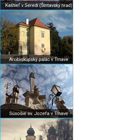
Kaštieľ v Seredi (Šintavský hrad)
Arcibiskupský palác v Trnave
Súsošie sv. Jozefa v Trnave