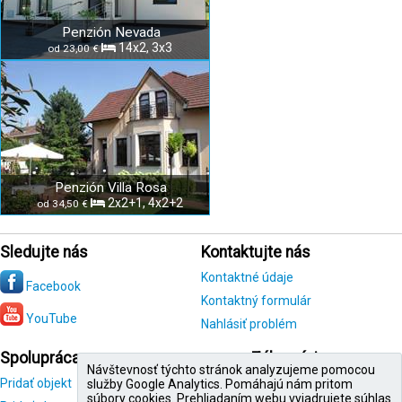
Penzión Nevada
14x2, 3x3
od 23,00 €
Penzión Villa Rosa
2x2+1, 4x2+2
od 34,50 €
Sledujte nás
Kontaktujte nás
Kontaktné údaje
Facebook
Kontaktný formulár
YouTube
Nahlásiť problém
Spolupráca
Zákazníci
Návštevnosť týchto stránok analyzujeme pomocou
Pridať objekt
Registrácia
služby Google Analytics. Pomáhajú nám pritom
zákazníka
súbory cookies. Prehliadaním webu vyjadrujete súhlas