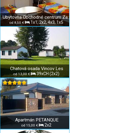
Ubytovňa Obchodné centrum Zavar
1x1, 2x2, 4x3, 1x5
od 8,50 €
Chatová osada Vincov Les
39xCH (2x2)
od 13,00 €
Apartmán PETANQUE
2x2
od 15,00 €