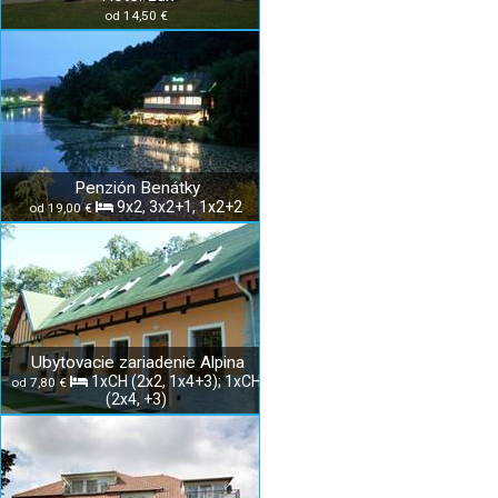
od 14,50 €
Penzión Benátky
9x2, 3x2+1, 1x2+2
od 19,00 €
Ubytovacie zariadenie Alpina
1xCH (2x2, 1x4+3); 1xCH
od 7,80 €
(2x4, +3)