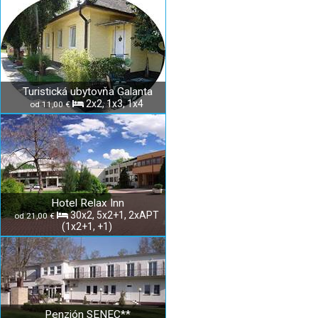
Turistická ubytovňa Galanta
2x2, 1x3, 1x4
od 11,00 €
Hotel Relax Inn
30x2, 5x2+1, 2xAPT
od 21,00 €
(1x2+1, +1)
Penzión SENEC**