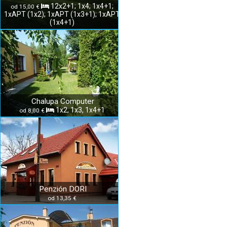
12x2+1; 1x4; 1x4+1;
od 15,00 €
1xAPT (1x2); 1xAPT (1x3+1); 1xAPT
(1x4+1)
Chalupa Computer
1x2, 1x3, 1x4+1
od 8,00 €
Penzión DORI
od 13,35 €