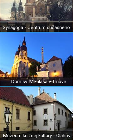
Synagóga - Centrum súčasného umenia
Dóm sv. Mikuláša v Trnave
Múzeum knižnej kultúry - Oláhov seminár