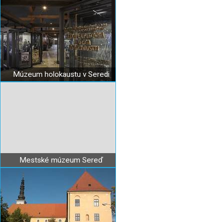
Múzeum holokaustu v Seredi
Mestské múzeum Sereď