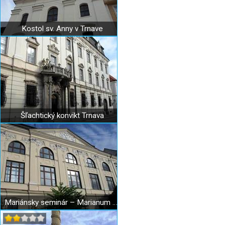
Kostol sv. Anny v Trnave
Šľachtický konvikt Trnava
Mariánsky seminár – Marianum Trnava