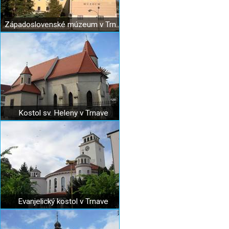
Západoslovenské múzeum v Trnave
Kostol sv. Heleny v Trnave
Evanjelický kostol v Trnave