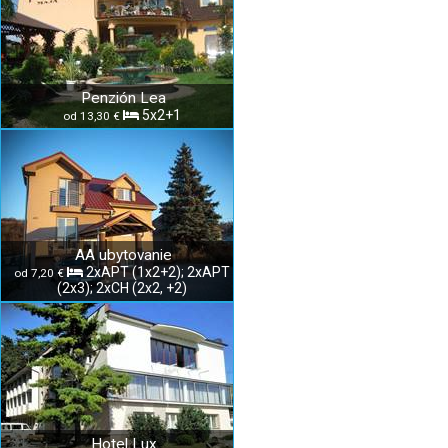
Penzión Lea
5x2+1
od 13,30 €
AA ubytovanie
2xAPT (1x2+2); 2xAPT
od 7,20 €
(2x3); 2xCH (2x2, +2)
Hotel Lux