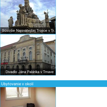
Súsošie Najsvätejšej Trojice v Trnave
Divadlo Jána Palárika v Trnave
Ubytovanie v okolí