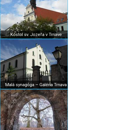
Kostol sv. Jozefa v Trnave
Malá synagóga – Galéria Trnava