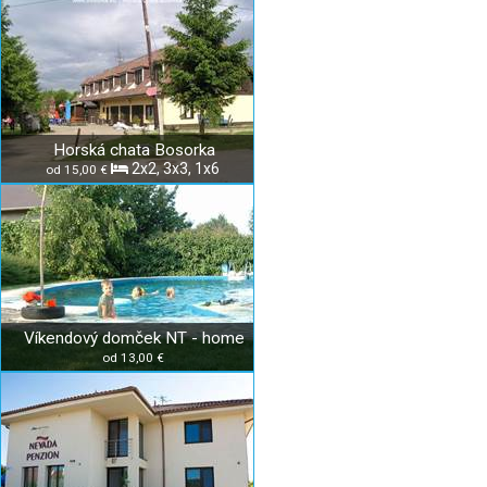
Horská chata Bosorka
2x2, 3x3, 1x6
od 15,00 €
Víkendový domček NT - home
od 13,00 €