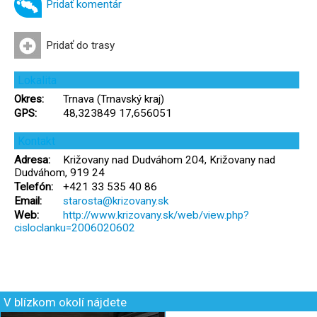
Pridať komentár
Pridať do trasy
Lokalita
Okres:
Trnava (Trnavský kraj)
GPS:
48,323849 17,656051
Kontakt
Adresa:
Križovany nad Dudváhom 204, Križovany nad
Dudváhom, 919 24
Telefón:
+421 33 535 40 86
Email:
starosta@krizovany.sk
Web:
http://www.krizovany.sk/web/view.php?
cisloclanku=2006020602
V blízkom okolí nájdete