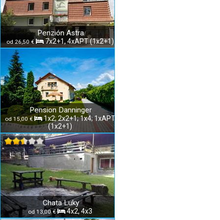
Penzión Astra
7x2+1, 4xAPT (1x2+1)
od 26,50 €
Pension Danninger
1x2; 2x2+1; 1x4; 1xAPT
od 15,00 €
(1x2+1)
Chata Luky
4x2, 4x3
od 13,00 €