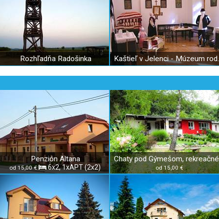
Rozhľadňa Radošinka
Kaštieľ v J
Penzión Altana
6x2, 1xAPT (2x2)
od 15,00 €
od 15,00 €