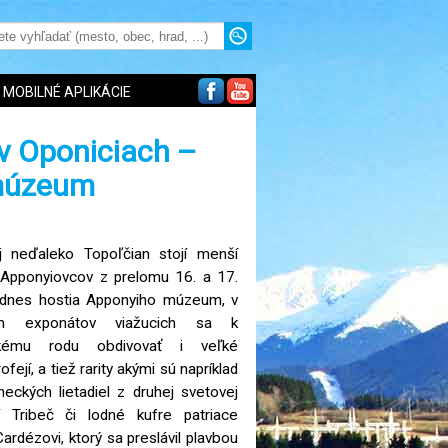
MOBILNÉ APLIKÁCIE
 v Oponiciach –
múzeum
j neďaleko Topoľčian stojí menší
 Apponyiovcov z prelomu 16. a 17.
y dnes hostia Apponyiho múzeum, v
 exponátov viažucich sa k
ckému rodu obdivovať i veľké
ejí, a tiež rarity akými sú napríklad
eckých lietadiel z druhej svetovej
 Tribeč či lodné kufre patriace
rdézovi, ktorý sa preslávil plavbou