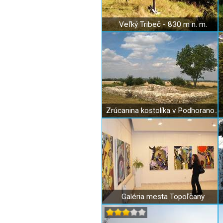
Veľký Tribeč - 830 m n. m.
Zrúcanina kostolíka v Podhoranoch
Galéria mesta Topoľčany