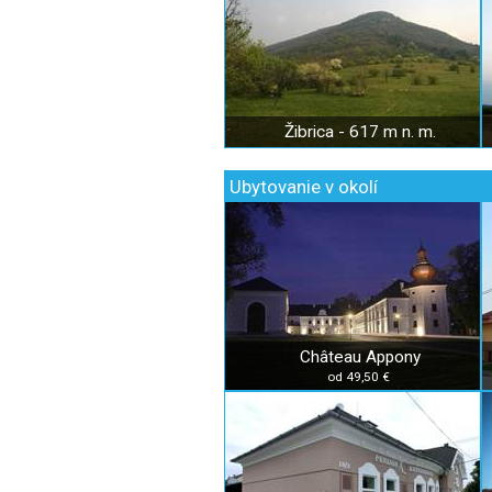
Žibrica - 617 m n. m.
Ubytovanie v okolí
Château Appony
od 49,50 €