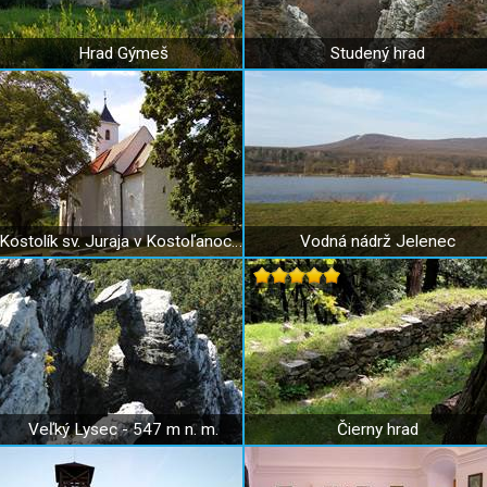
Hrad Gýmeš
Studený hrad
Kostolík sv. Juraja v Kostoľanoch pod Tribečom
Vodná nádrž Jelenec
Veľký Lysec - 547 m n. m.
Čierny hrad