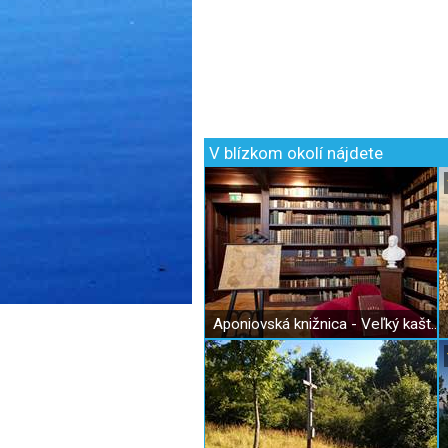
V blízkom okolí nájdete
Aponiovská knižnica - Veľký kaštieľ v Oponiciach