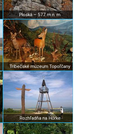
Ploská – 577 m n. m.
Tribečské múzeum Topoľčany
Rozhľadňa na Hôrke