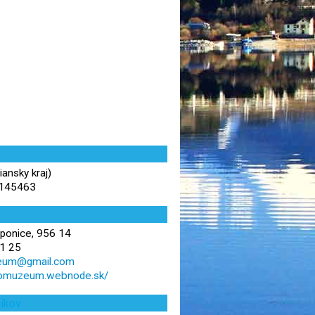
iansky kraj)
,145463
ponice, 956 14
1 25
eum@gmail.com
ihomuzeum.webnode.sk/
níkov