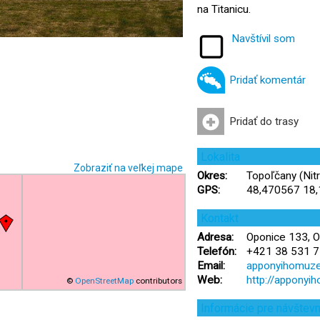
na Titanicu.
Navštívil som
Pridať komentár
Pridať do trasy
Lokalita
Zobraziť na veľkej mape
Okres:
Topoľčany (Nitr
GPS:
48,470567 18
Kontakt
Adresa:
Oponice 133, O
Telefón:
+421 38 531 7
Email:
apponyihomuz
Web:
http://appony
©
OpenStreetMap
contributors
Informácie pre návštev