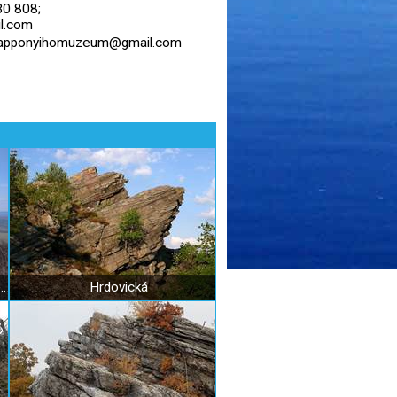
0 808;
l.com
 apponyihomuzeum@gmail.com
Tribečská kremencová hôrka Veľká skala
Hrdovická