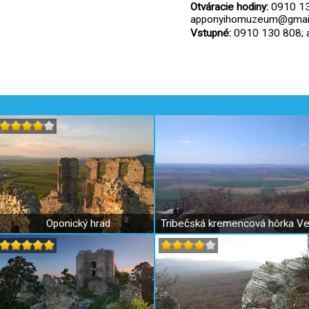
Otváracie hodiny:
0910 13
apponyihomuzeum@gmai
Vstupné:
0910 130 808;
Oponický hrad