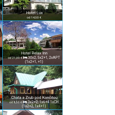
Hotel Lux
PT
od 14,50 €
Hotel Relax Inn
30x2, 5x2+1, 2xAPT
od 21,00 €
(1x2+1, +1)
Chata a Zrub pod Končitou
Ubytovňa Obchodné centrum Zavar
3x2+2; 1x6+4 1xCH
od 8,50 €
(1x2+2, 1x4+1)