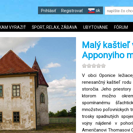
sk
Prihlásiť
Registrovať
KAM VYRAZIŤ
ŠPORT, RELAX, ZÁBAVA
UBYTOVANIE
FÓRUM
Malý kaštieľ
Apponyiho 
V obci Oponice ležiace
renesančný kaštieľ rodu
storočia. Jeho priestor
ktorom možno okrem
spomínanému šľachti
množstvo poľovníckych trof
trosky spadnutých spojen
vojny nájdené v pohorí
Američanovi Thomasovi Ca