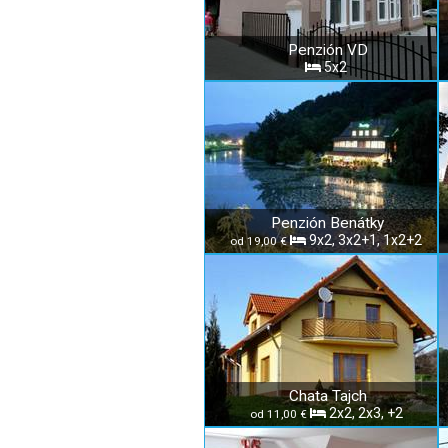
Penzión VD
5x2
Penzión Benátky
9x2, 3x2+1, 1x2+2
od 19,00 €
Chata Tajch
2x2, 2x3, +2
od 11,00 €