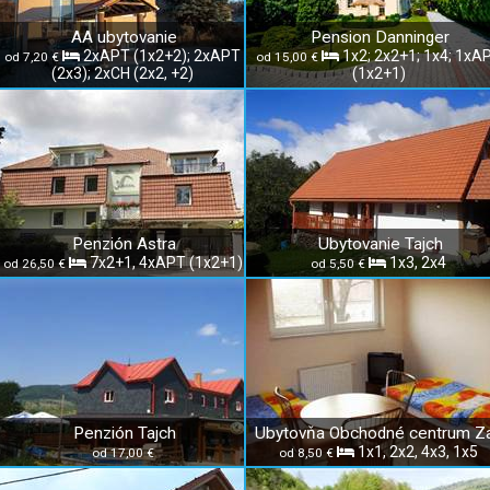
AA ubytovanie
Pension Danninger
2xAPT (1x2+2); 2xAPT
1x2; 2x2+1; 1x4; 1xA
od 7,20 €
od 15,00 €
(2x3); 2xCH (2x2, +2)
(1x2+1)
Penzión Astra
Ubytovanie Tajch
7x2+1, 4xAPT (1x2+1)
1x3, 2x4
od 26,50 €
od 5,50 €
Penzión Tajch
1x1, 2x2, 4x3, 1x5
od 17,00 €
od 8,50 €