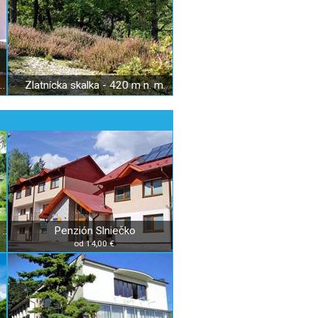
elenci - Múzeum rodu Forgách
Zlatnícka skalka - 420 m n. m.
Chaty pod Gýmešom, rekreačné zariadenie
Penzión Slniečko
od 14,00 €