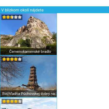
V blízkom okolí nájdete
Červenokamenské bradlo
Rozhľadňa Púchovskej doliny na Tlstej hore