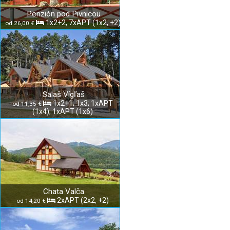
Penzión pod Pivnicou
1x2+2, 7xAPT (1x2, +2)
od 26,00 €
Salaš Vígľaš
1x2+1; 1x3; 1xAPT
od 11,35 €
(1x4); 1xAPT (1x6)
Chata Valča
2xAPT (2x2, +2)
od 14,20 €