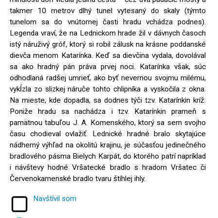
takmer 10 metrov dlhý tunel vytesaný do skaly (týmto
tunelom sa do vnútornej časti hradu vchádza podnes).
Legenda vraví, že na Lednickom hrade žil v dávnych časoch
istý náruživý gróf, ktorý si robil zálusk na krásne poddanské
dievča menom Katarínka. Keď sa dievčina vydala, dovolával
sa ako hradný pán práva prvej noci. Katarínka však, súc
odhodlaná radšej umrieť, ako byť nevernou svojmu milému,
vykĺzla zo slizkej náruče tohto chlipníka a vyskočila z okna.
Na mieste, kde dopadla, sa dodnes týči tzv. Katarínkin kríž.
Poniže hradu sa nachádza i tzv. Katarínkin prameň s
pamätnou tabuľou J. A. Komenského, ktorý sa sem svojho
času chodieval ovlažiť. Lednické hradné bralo skytajúce
nádherný výhľad na okolitú krajinu, je súčasťou jedinečného
bradlového pásma Bielych Karpát, do ktorého patrí napríklad
i návštevy hodné Vršatecké bradlo s hradom Vršatec či
Červenokamenské bradlo tvaru štíhlej ihly.
Navštívil som