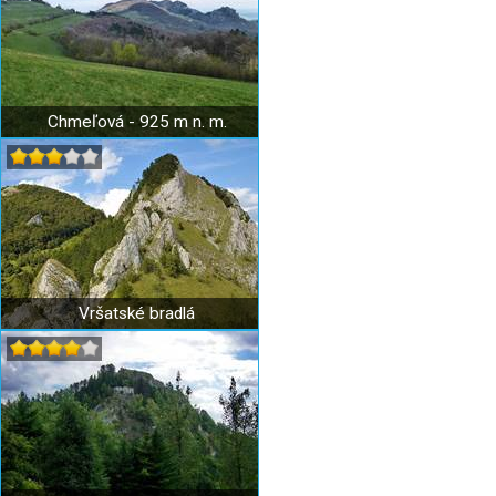
Chmeľová - 925 m n. m.
Vršatské bradlá