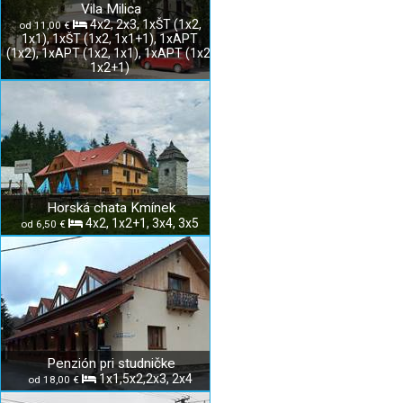
Vila Milica
4x2, 2x3, 1xŠT (1x2,
od 11,00 €
1x1), 1xŠT (1x2, 1x1+1), 1xAPT
(1x2), 1xAPT (1x2, 1x1), 1xAPT (1x2,
1x2+1)
Horská chata Kmínek
4x2, 1x2+1, 3x4, 3x5
od 6,50 €
Penzión pri studničke
1x1,5x2,2x3, 2x4
od 18,00 €