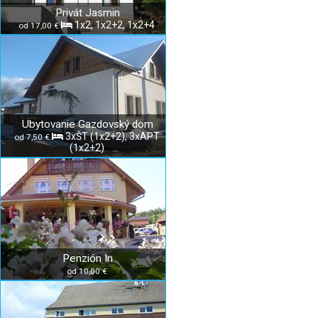
Privát Jasmin
1x2, 1x2+2, 1x2+4
od 17,00 €
Ubytovanie Gazdovský dom
3xŠT (1x2+2), 3xAPT
od 7,50 €
(1x2+2)
Penzión In
od 10,00 €