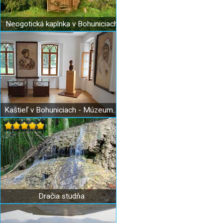
Neogotická kaplnka v Bohuniciach
Kaštieľ v Bohuniciach - Múzeum regiónu Bielych Karpát
Dračia studňa