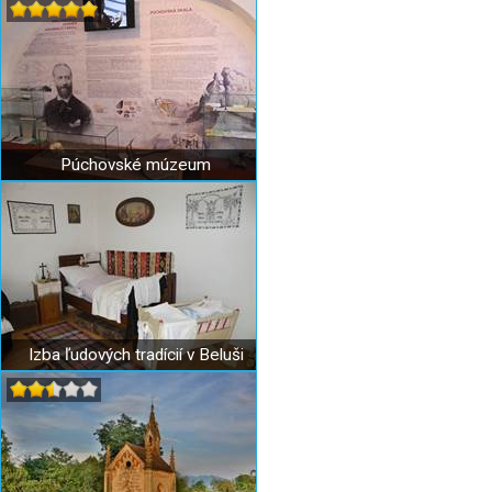
Púchovské múzeum
Izba ľudových tradícií v Beluši