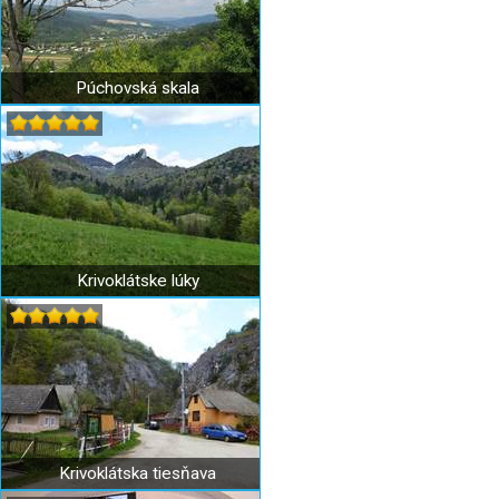
Púchovská skala
Krivoklátske lúky
Krivoklátska tiesňava