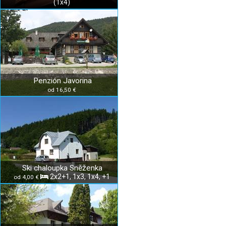
(1x4)
Penzión Javorina
od 16,50 €
Ski chaloupka Sněženka
2x2+1, 1x3, 1x4, +1
od 4,00 €