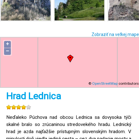
Zobraziť na veľkej mape
+
−
©
OpenStreetMap
contributors
Hrad Lednica
Neďaleko Púchova nad obcou Lednica sa dovysoka týči
skalné bralo so zrúcaninou stredovekého hradu. Lednický
hrad je azda najťažšie prístupným slovenským hradom. V
minulosti doň viedla jediná cesta – cez dva padacie mosty a