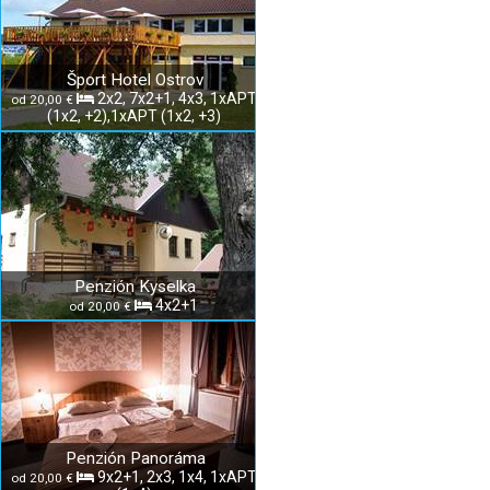
Šport Hotel Ostrov
2x2, 7x2+1, 4x3, 1xAPT
od 20,00 €
(1x2, +2),1xAPT (1x2, +3)
Penzión Kyselka
4x2+1
od 20,00 €
Penzión Panoráma
9x2+1, 2x3, 1x4, 1xAPT
od 20,00 €