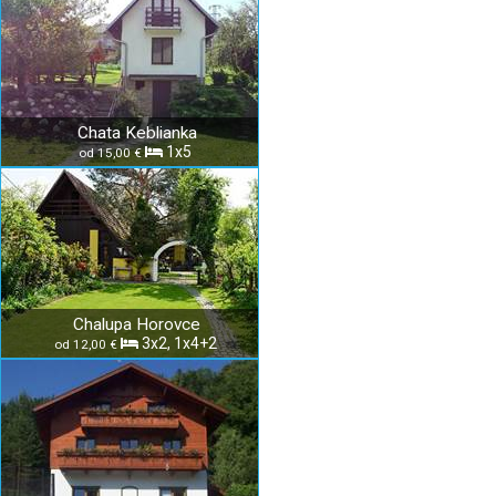
Chata Keblianka
1x5
od 15,00 €
Chalupa Horovce
3x2, 1x4+2
od 12,00 €