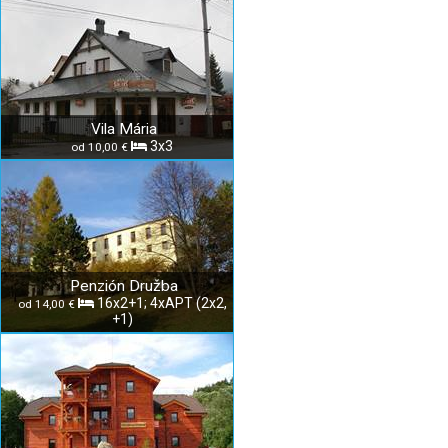
Vila Mária
3x3
od 10,00 €
Penzión Družba
16x2+1; 4xAPT (2x2,
od 14,00 €
+1)