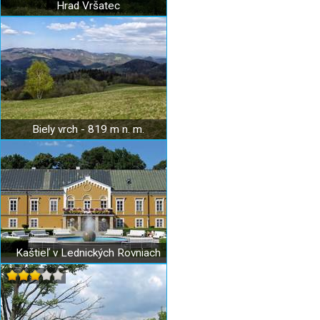
Hrad Vršatec
Biely vrch - 819 m n. m.
Kaštieľ v Lednických Rovniach