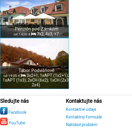
Penzión pod Zámkom
7x2, 4x3, +7
od 14,00 €
Tábor Podvišňové
3x2+1; 1xAPT (1x2+1);
od 19,00 €
1xAPT (1x3); 2xCH (6x2); 1xCH (2x3,
2x4)
Sledujte nás
Kontaktujte nás
Kontaktné údaje
Facebook
Kontaktný formulár
YouTube
Nahlásiť problém