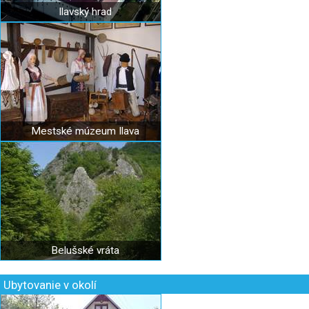
Ilavský hrad
Mestské múzeum Ilava
Belušské vráta
Ubytovanie v okolí