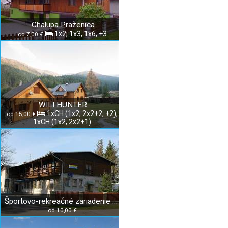
Chalupa Praženica
1x2, 1x3, 1x6, +3
od 7,00 €
WILI HUNTER
1xCH (1x2, 2x2+2, +2);
od 15,00 €
1xCH (1x2, 2x2+1)
Športovo-rekreačné zariadenie Drienok
od 10,00 €