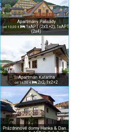
Apartmány Palisády
1xAPT (2x3,+2); 1xAPT
od 10,00 €
(2x4)
Apartmán Katarína
2x2, 1x2+2
od 16,00 €
Prázdninové domy Hanka & Danka