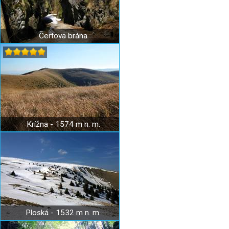
Čertova brána
Krížna - 1574 m n. m.
Ploská - 1532 m n. m.