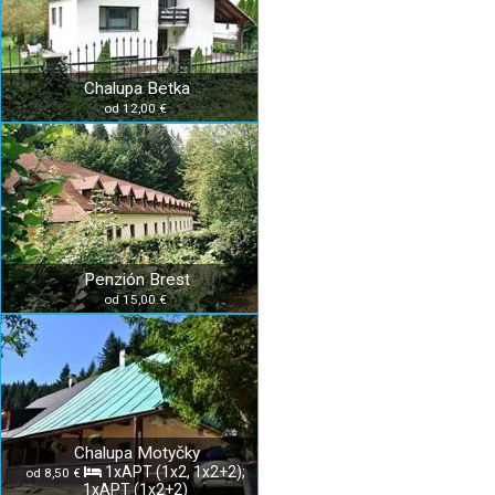
Chalupa Betka
od 12,00 €
Penzión Brest
od 15,00 €
Chalupa Motyčky
1xAPT (1x2, 1x2+2);
od 8,50 €
1xAPT (1x2+2)