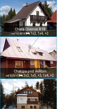
Chata Drienok 818
1x2, 1x4, +2
od 10,40 €
Chalupa pod vlekom
2x2, 1x5, +3; 1x4, +2
od 8,00 €