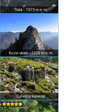
Tlstá - 1373 m n. m.
Kozia skala - 1202 m n. m.
Lučečný travertín