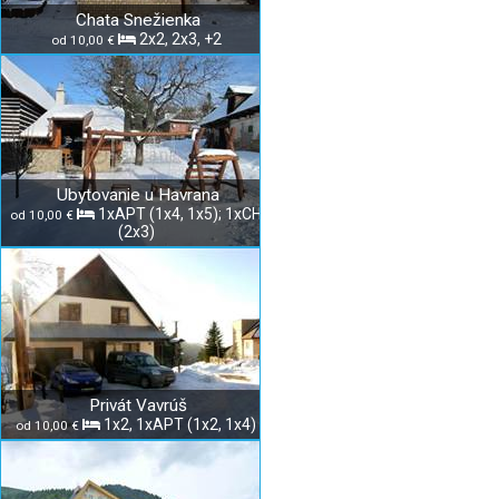
Chata Snežienka
2x2, 2x3, +2
od 10,00 €
Ubytovanie u Havrana
1xAPT (1x4, 1x5); 1xCH
od 10,00 €
(2x3)
Privát Vavrúš
1x2, 1xAPT (1x2, 1x4)
od 10,00 €