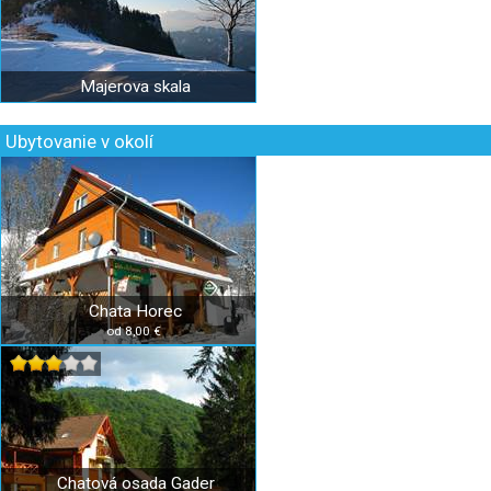
Majerova skala
Ubytovanie v okolí
Chata Horec
od 8,00 €
Chatová osada Gader