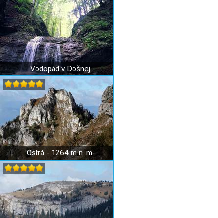
Vodopád v Došnej
Ostrá - 1264 m n. m.