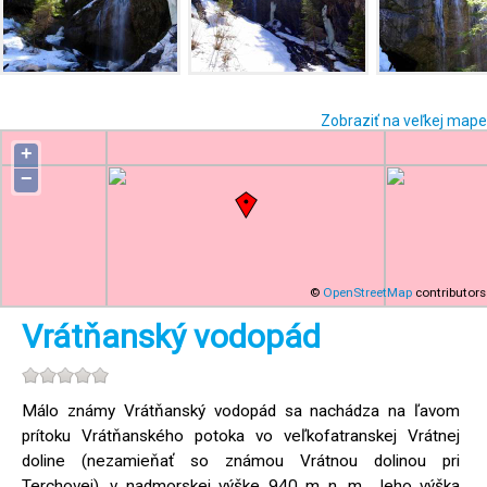
Zobraziť na veľkej mape
+
−
©
OpenStreetMap
contributors
Vrátňanský vodopád
Málo známy Vrátňanský vodopád sa nachádza na ľavom
prítoku Vrátňanského potoka vo veľkofatranskej Vrátnej
doline (nezamieňať so známou Vrátnou dolinou pri
Terchovej), v nadmorskej výške 940 m n. m. Jeho výška