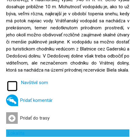
dosahuje približne 10 m. Mohutnosť vodopádu je, ako to už
býva, veľmi rôzna, najkrajší je v období topenia snehu, kedy
má potok najviac vody. Vrátňanský vodopád sa nachádza v
prekrásnom, temer nedotknutom prírodnom prostredí, v
jeho okolí možno obdivovať rozličné zaujímavé skalné útvary
či menšie puklinové jaskyne. K vodopádu sa možno dostať
po turistickom chodníku vedúcom z Blatnice cez Gaderskú a
Dedošovú dolinu. V Dedošovej doline však treba odbočiť po
viditeľnom, ale neznačenom chodníku do Vrátnej doliny,
ktorá sa nachádza na území prírodnej rezervácie Biela skala.
Navštívil som
Pridať komentár
Pridať do trasy
Lokalita