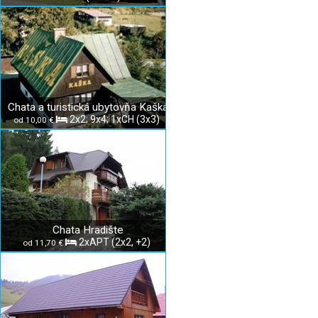
Chata a turistická ubytovňa Kaška
2x2; 9x4; 1xCH (3x3)
od 10,00 €
Chata Hradište
2xAPT (2x2, +2)
od 11,70 €