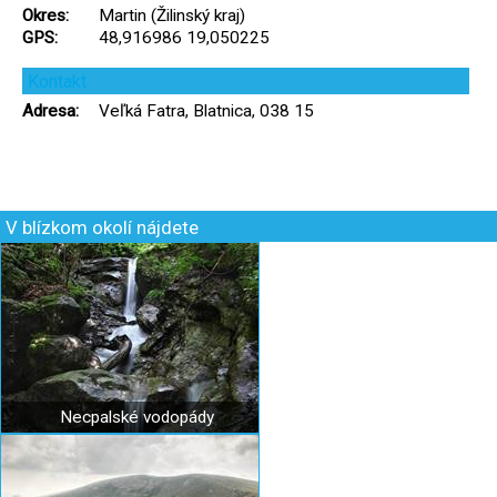
Okres:
Martin (Žilinský kraj)
GPS:
48,916986 19,050225
Kontakt
Adresa:
Veľká Fatra, Blatnica, 038 15
V blízkom okolí nájdete
Necpalské vodopády