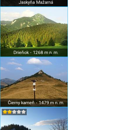
Jaskyňa Mažarná
Drieňok - 1268 m n. m.
Čierny kameň - 1479 m n. m.