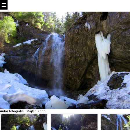
Autor fotografie
:
Majtán Robo