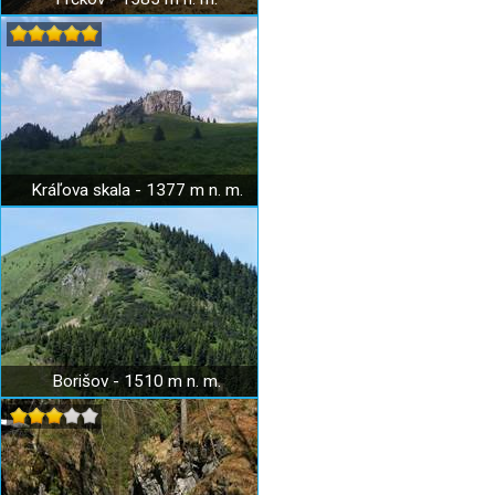
Kráľova skala - 1377 m n. m.
Borišov - 1510 m n. m.