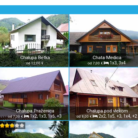
Chalupa Betka
Chata Medica
1x3, 3x4
od 12,00 €
od 7,00 €
Chalupa Praženica
Chalupa pod vlekom
1x2, 1x3, 1x6, +3
2x2, 1x5, +3; 1x4, +2
od 7,00 €
od 8,00 €