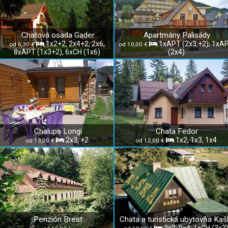
Chatová osada Gader
Apartmány Palisády
1x2+2, 2x4+2, 2x6,
1xAPT (2x3,+2); 1xA
od 6,30 €
od 10,00 €
8xAPT (1x3+2), 6xCH (1x6)
(2x4)
Chalupa Longi
Chata Fedor
2x3, +2
1x2, 1x3, 1x4
od 13,00 €
od 12,00 €
Penzión Brest
Chata a turistická ubytovňa Kaš