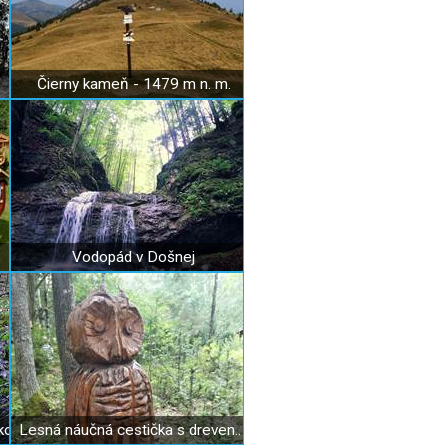
Čierny kameň - 1479 m n. m.
Vodopád v Došnej
ko
Lesná náučná cestička s drevenými zvieratkami