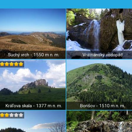
Suchý vrch - 1550 m n. m.
Vrátňanský vodopád
Kráľova skala - 1377 m n. m.
Borišov - 1510 m n. m.