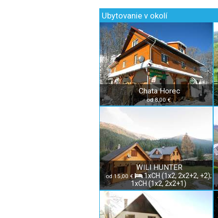
Ubytovanie v okolí
Chata Horec
od 8,00 €
WILI HUNTER
1xCH (1x2, 2x2+2, +2);
od 15,00 €
1xCH (1x2, 2x2+1)