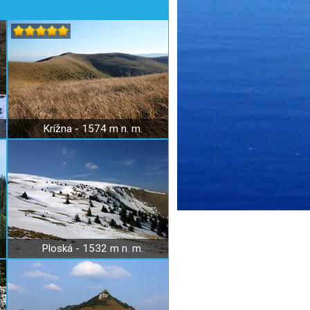
Krížna - 1574 m n. m.
Ploská - 1532 m n. m.