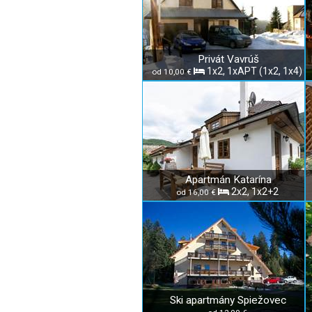
Privát Vavrúš
1x2, 1xAPT (1x2, 1x4)
od 10,00 €
Apartmán Katarína
2x2, 1x2+2
od 16,00 €
Ski apartmány Spiežovec