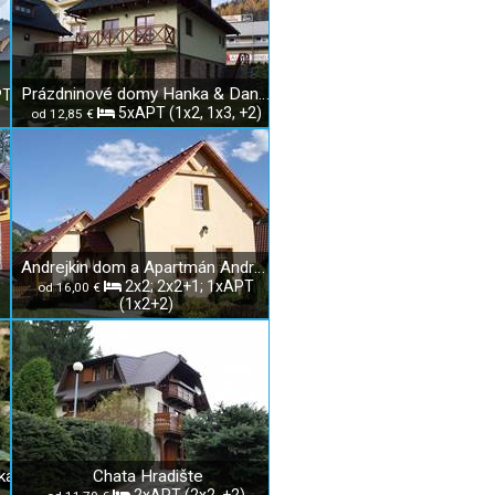
Prázdninové domy Hanka & Danka
PT
5xAPT (1x2, 1x3, +2)
od 12,85 €
Andrejkin dom a Apartmán Andrejka
2x2; 2x2+1; 1xAPT
od 16,00 €
(1x2+2)
ka
Chata Hradište