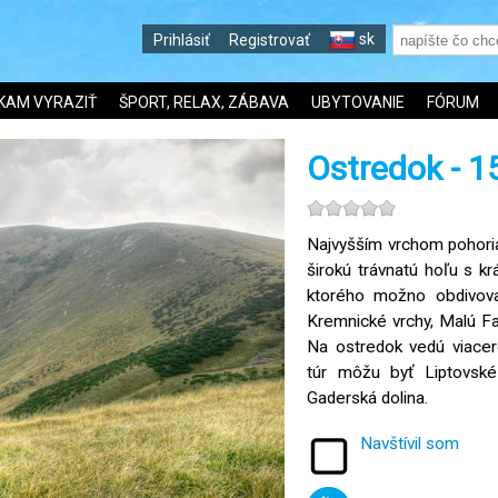
sk
Prihlásiť
Registrovať
KAM VYRAZIŤ
ŠPORT, RELAX, ZÁBAVA
UBYTOVANIE
FÓRUM
Ostredok - 1
Najvyšším vrchom pohoria
širokú trávnatú hoľu s 
ktorého možno obdivova
Kremnické vrchy, Malú Fat
Na ostredok vedú viacer
túr môžu byť Liptovsk
Gaderská dolina.
Navštívil som