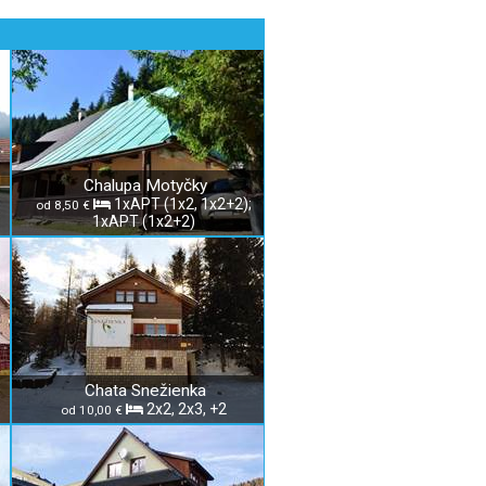
Chalupa Motyčky
1xAPT (1x2, 1x2+2);
od 8,50 €
1xAPT (1x2+2)
Chata Snežienka
2x2, 2x3, +2
od 10,00 €