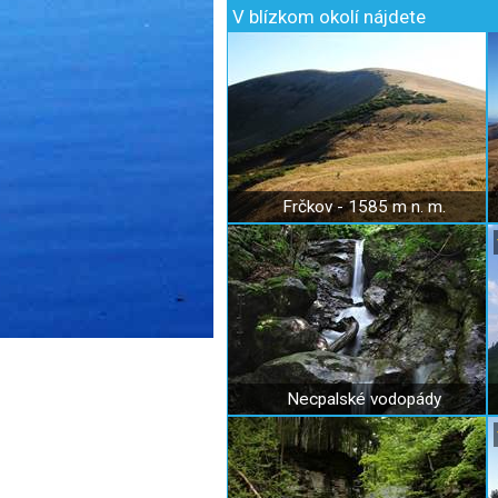
V blízkom okolí nájdete
Frčkov - 1585 m n. m.
Necpalské vodopády