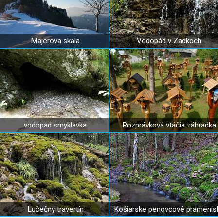
Majerova skala
Vodopád v Zadkoch
vodopad smyklavka
Rozprávková vtáčia záhradka
Lučečný travertín
Košiarske penovcové pramenis