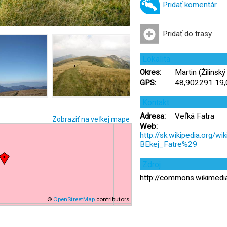
Pridať komentár
Pridať do trasy
Lokalita
Okres:
Martin (Žilinský 
GPS:
48,902291 19
Kontakt
Adresa:
Veľká Fatra
Zobraziť na veľkej mape
Web:
http://sk.wikipedia.org
BEkej_Fatre%29
Zdroj
http://commons.wikimed
©
OpenStreetMap
contributors