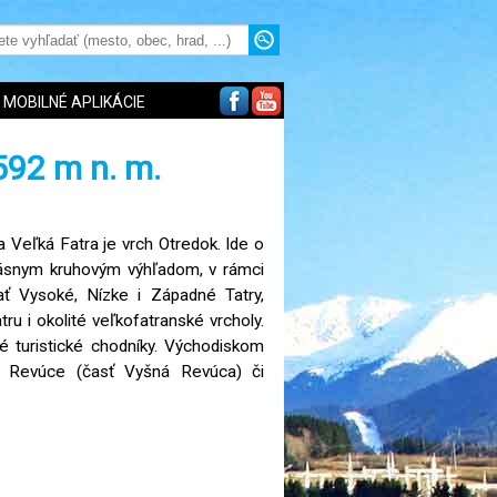
MOBILNÉ APLIKÁCIE
592 m n. m.
 Veľká Fatra je vrch Otredok. Ide o
krásnym kruhovým výhľadom, v rámci
ť Vysoké, Nízke i Západné Tatry,
ru i okolité veľkofatranské vrcholy.
é turistické chodníky. Východiskom
é Revúce (časť Vyšná Revúca) či