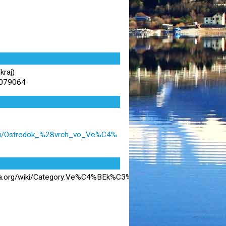
kraj)
,079064
/wiki/Ostredok_%28vrch_vo_Ve%C4%
ia.org/wiki/Category:Ve%C4%BEk%C3%A1_Fatra