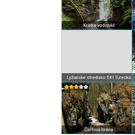
Krátka vodopád
Lyžiarske stredisko SKI Turecká
Čertova brána