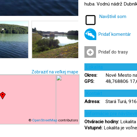
huba. Vodnú nádrž Dubník II
Navštívil som
Pridať komentár
Pridať do trasy
Lokalita
Zobraziť na veľkej mape
Okres:
Nové Mesto nad
GPS:
48,768806 17
Kontakt
Adresa:
Stará Turá, 91
Informácie pre návštev
©
OpenStreetMap
contributors
Otváracie hodiny:
Lokalita 
Vstupné:
Lokalita je voľne