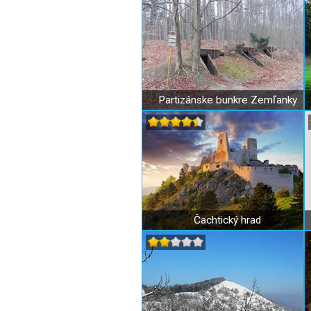
Partizánske bunkre Zemľanky
Čachtický hrad