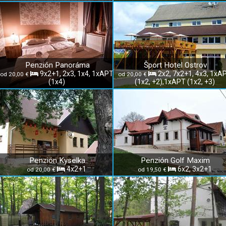
Penzión Panoráma
Šport Hotel Ostrov
9x2+1, 2x3, 1x4, 1xAPT
2x2, 7x2+1, 4x3, 1xA
od 20,00 €
od 20,00 €
(1x4)
(1x2, +2),1xAPT (1x2, +3)
Penzión Kyselka
Penzión Golf Maxim
4x2+1
6x2, 3x2+1
od 20,00 €
od 19,50 €