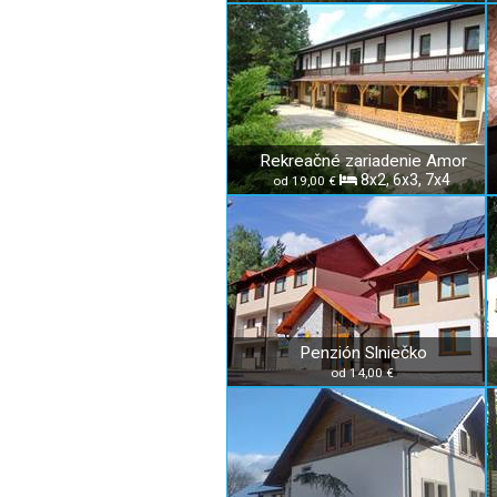
Rekreačné zariadenie Amor
8x2, 6x3, 7x4
od 19,00 €
Penzión Slniečko
od 14,00 €