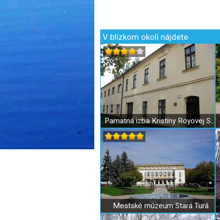
V blízkom okolí nájdete
Pamätná izba Kristíny Royovej Stará Turá
Mestské múzeum Stará Turá