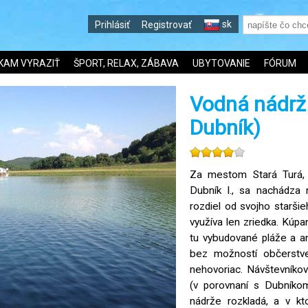
sk
Prihlásiť
Registrovať
KAM VYRAZIŤ
ŠPORT, RELAX, ZÁBAVA
UBYTOVANIE
FÓRUM
Vodná nádrž 
Dubník)
Za mestom Stará Turá, 
Dubník I., sa nachádza
rozdiel od svojho starš
využíva len zriedka. Kúpan
tu vybudované pláže a an
bez možností občerstven
nehovoriac. Návštevníkov
(v porovnaní s Dubníkom
nádrže rozkladá, a v kt