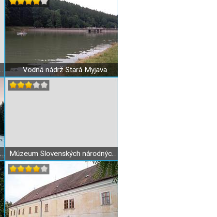
ly Podjavorinskej v Bzinciach pod Javorinou
Vodná nádrž Stará Myjava
Lyžiarske stredisko SKILAND Stará Myjava
Múzeum Slovenských národných rád Myjava