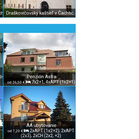
ch
Draškovičovský kaštieľ v Čachticiach
Penzión Astra
CH
7x2+1, 4xAPT (1x2+1)
od 26,50 €
AA ubytovanie
2xAPT (1x2+2); 2xAPT
od 7,20 €
(2x3); 2xCH (2x2, +2)