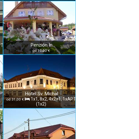
Penzión In
PT
od 10,00 €
Hotel Sv. Michal
1x1, 8x2, 4x2+1, 1xAPT
od 31,00 €
(1x2)