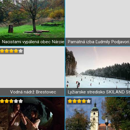
Nacistami vypálená obec Nárcie
Pamätná izba Ľudmi
Vodná nádrž Brestovec