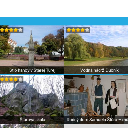
Stĺp hanby v Starej Turej
Vodná nádrž Dubník
Štúrova skala