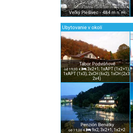
Veľký Plešivec - 484 m n. m.
Ubytovanie v okolí
Tábor Podvišňové
3x2+1; 1xAPT (1x2+1);
od 19,00 €
1xAPT (1x3); 2xCH (6x2); 1xCH (2x3,
2x4)
Penzión Benátky
9x2, 3x2+1, 1x2+2
od 19,00 €