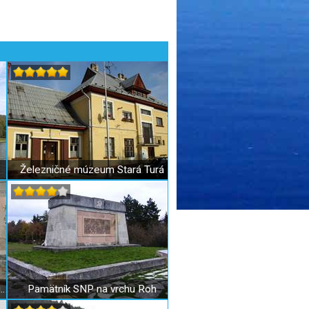
Železničné múzeum Stará Turá
Rodný dom Samuela Štúra – múzeum Lubina
Pamätník SNP na vrchu Roh