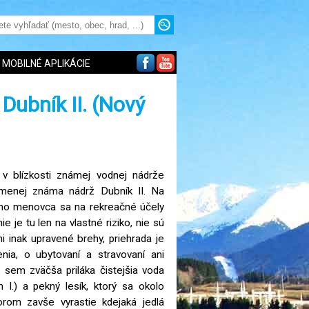
MOBILNÉ APLIKÁCIE
Dubník II. (Nový
v blízkosti známej vodnej nádrže
 menej známa nádrž Dubník II. Na
ieho menovca sa na rekreačné účely
ie je tu len na vlastné riziko, nie sú
i inak upravené brehy, priehrada je
ia, o ubytovaní a stravovaní ani
 sem zväčša priláka čistejšia voda
 I.) a pekný lesík, ktorý sa okolo
orom zavše vyrastie kdejaká jedlá