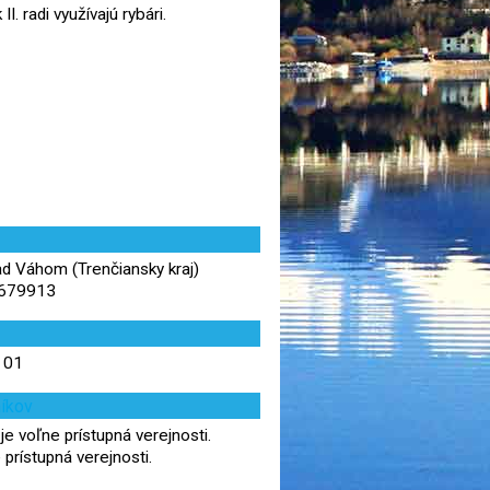
. radi využívajú rybári.
 Váhom (Trenčiansky kraj)
,679913
6 01
níkov
je voľne prístupná verejnosti.
 prístupná verejnosti.