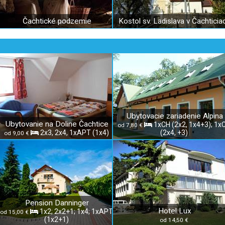
Čachtické podzemie
Kostol sv. Ladislava v Čachticia
Ubytovacie zariadenie Alpina
Ubytovanie na Doline Čachtice
1xCH (2x2, 1x4+3); 1x
od 7,80 €
2x3, 2x4, 1xAPT (1x4)
(2x4, +3)
od 9,00 €
Pension Danninger
Hotel Lux
1x2; 2x2+1; 1x4; 1xAPT
od 15,00 €
(1x2+1)
od 14,50 €