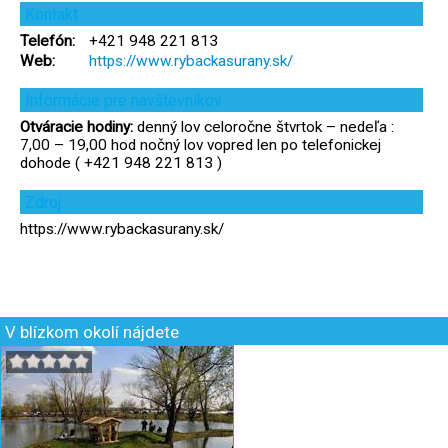
Kontakt
Telefón:
+421 948 221 813
Web:
https://www.rybackasurany.sk/
Informácie pre návštevníkov
Otváracie hodiny:
denný lov celoročne štvrtok – nedeľa :
7,00 – 19,00 hod nočný lov vopred len po telefonickej
dohode ( +421 948 221 813 )
Zdroj
https://www.rybackasurany.sk/
V blízkom okolí nájdete