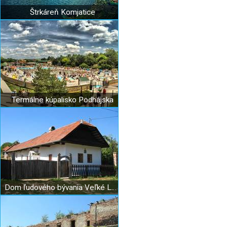
Štrkáreň Komjatice
Termálne kúpalisko Podhájska
Dom ľudového bývania Veľké Lovce