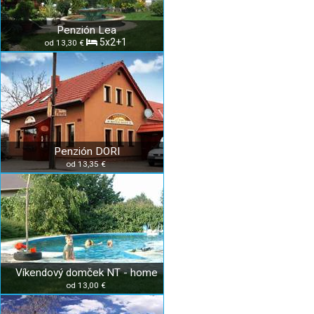
Penzión Lea
5x2+1
od 13,30 €
Penzión DORI
od 13,35 €
Víkendový domček NT - home
od 13,00 €