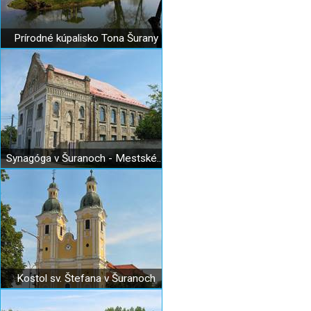
Prírodné kúpalisko Tona Šurany
Synagóga v Šuranoch - Mestské múzeum
Kostol sv. Štefana v Šuranoch