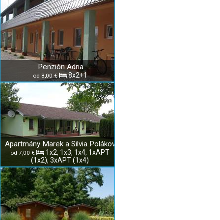
Penzión Adria
8x2+1
od 8,00 €
Apartmány Marek a Silvia Polákoví
1x2, 1x3, 1x4, 1xAPT
od 7,00 €
(1x2), 3xAPT (1x4)