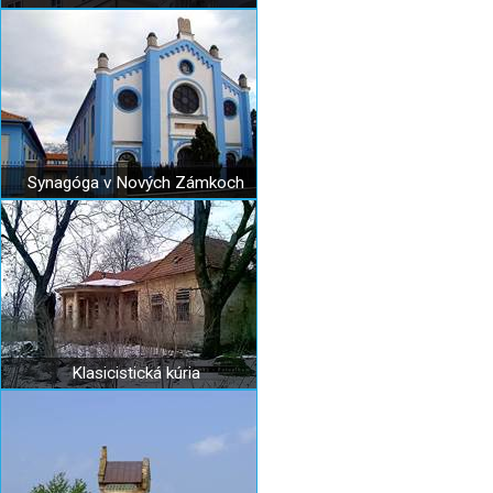
Synagóga v Nových Zámkoch
Klasicistická kúria