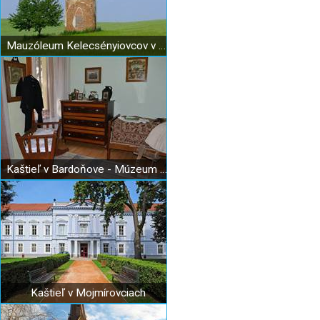
Mauzóleum Kelecsényiovcov v Bardoňove
Kaštieľ v Bardoňove - Múzeum a ľudová izba
Kaštieľ v Mojmírovciach