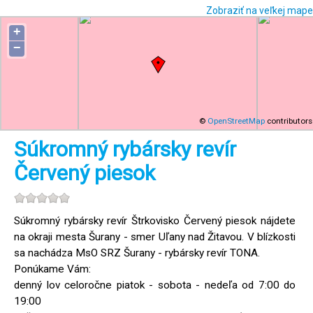
Zobraziť na veľkej mape
+
−
©
OpenStreetMap
contributors
Súkromný rybársky revír
Červený piesok
Súkromný rybársky revír Štrkovisko Červený piesok nájdete
na okraji mesta Šurany - smer Uľany nad Žitavou. V blízkosti
sa nachádza MsO SRZ Šurany - rybársky revír TONA.
Ponúkame Vám:
denný lov celoročne piatok - sobota - nedeľa od 7:00 do
19:00