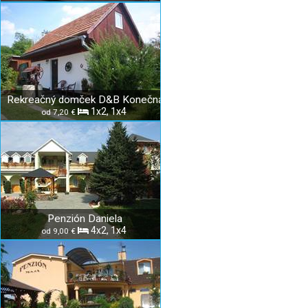
Rekreačný domček D&B Konečná
1x2, 1x4
od 7,20 €
Penzión Daniela
4x2, 1x4
od 9,00 €