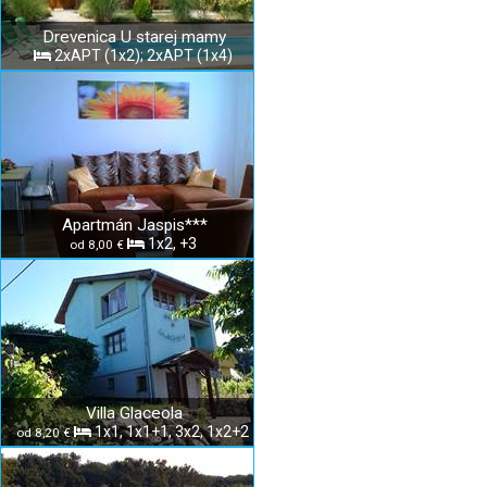
Drevenica U starej mamy
2xAPT (1x2); 2xAPT (1x4)
Apartmán Jaspis***
1x2, +3
od 8,00 €
Villa Glaceola
1x1, 1x1+1, 3x2, 1x2+2
od 8,20 €