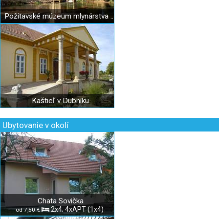
Požitavské múzeum mlynárstva Mašekov mlyn
Kaštieľ v Dubníku
Ubytovanie v okolí
Chata Sovička
2x4; 4xAPT (1x4)
od 7,50 €