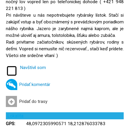
nočný lov vopred len po telefonickej dohode ( +421 948
221 813 )
Pri návšteve u nás nepotrebujete rybársky lístok. Stačí si
zakúpiť vstup a byť oboznámený s prevádzkovým poriadkom
nášho rybníka. Jazero je zarybnené najmä kaprom, ale je
možné uloviiť aj amura, tolstolobika, šťuku alebo zubáča.
Radi privítame začiatočníkov, skúsených rybárov, rodiny s
deťmi. Vopred si nemusíte nič rezervovať , stačí keď prídete.
Všetci ste srdečne vítaní :)
Navštívil som
Pridať komentár
Pridať do trasy
Lokalita
GPS:
48,0972305990571 18,212876033783