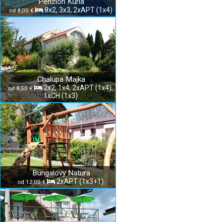
Penzión Kúria
8x2, 3x3, 2xAPT (1x4)
od 8,00 €
Chalupa Majka
2x2, 1x4, 2xAPT (1x4),
od 8,50 €
1xCH (1x3)
Bungalovy Natura
2xAPT (1x3+1)
od 12,00 €