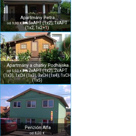
Apartmány Petra
5xAPT (1x2), 1xAPT
od 9,00 €
(1x2, 1x2+1)
Apartmány a chatky Podhájska
2xAPT (1x2), 2xAPT
od 5,50 €
(1x3), 1xCH (1x3), 3xCH (1x4), 1xCH
(1x5)
Penzión Alfa
od 8,00 €