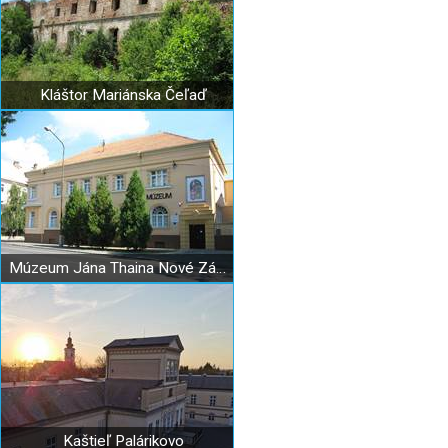
Kláštor Mariánska Čeľaď
Múzeum Jána Thaina Nové Zámky
Kaštieľ Palárikovo