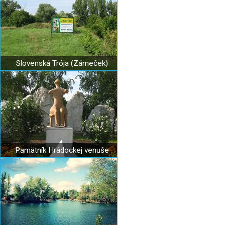
Slovenská Trója (Zámeček)
Pamätník Hrádockej venuše