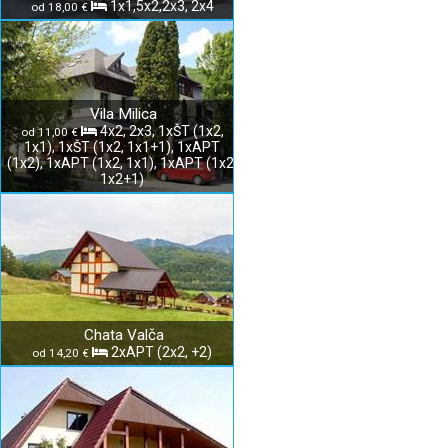
1x1,5x2,2x3, 2x4
od 18,00 €
Vila Milica
4x2, 2x3, 1xŠT (1x2,
od 11,00 €
1x1), 1xŠT (1x2, 1x1+1), 1xAPT
(1x2), 1xAPT (1x2, 1x1), 1xAPT (1x2,
1x2+1)
Chata Valča
2xAPT (2x2, +2)
od 14,20 €