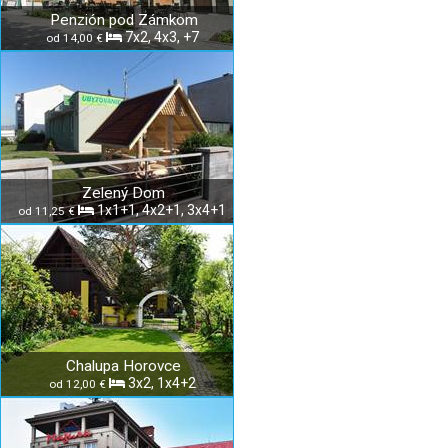
Penzión pod Zámkom
7x2, 4x3, +7
od 14,00 €
Zelený Dom
1x1+1, 4x2+1, 3x4+1
od 11,25 €
Chalupa Horovce
3x2, 1x4+2
od 12,00 €