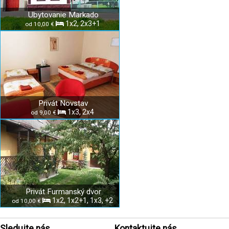
Ubytovanie Markado
1x2, 2x3+1
od 10,00 €
Privát Novstav
1x3, 2x4
od 9,00 €
Privát Furmanský dvor
1x2, 1x2+1, 1x3, +2
od 10,00 €
Sledujte nás
Kontaktujte nás