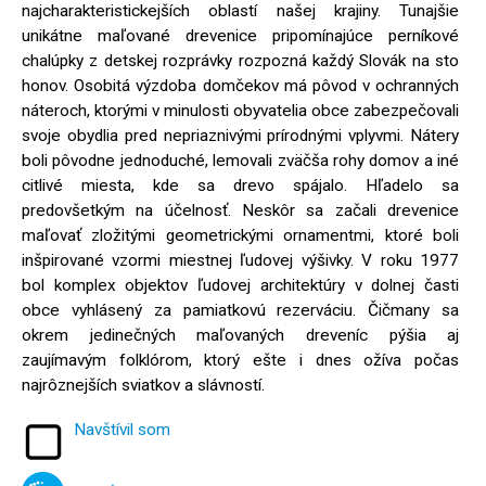
najcharakteristickejších oblastí našej krajiny. Tunajšie
unikátne maľované drevenice pripomínajúce perníkové
chalúpky z detskej rozprávky rozpozná každý Slovák na sto
honov. Osobitá výzdoba domčekov má pôvod v ochranných
náteroch, ktorými v minulosti obyvatelia obce zabezpečovali
svoje obydlia pred nepriaznivými prírodnými vplyvmi. Nátery
boli pôvodne jednoduché, lemovali zväčša rohy domov a iné
citlivé miesta, kde sa drevo spájalo. Hľadelo sa
predovšetkým na účelnosť. Neskôr sa začali drevenice
maľovať zložitými geometrickými ornamentmi, ktoré boli
inšpirované vzormi miestnej ľudovej výšivky. V roku 1977
bol komplex objektov ľudovej architektúry v dolnej časti
obce vyhlásený za pamiatkovú rezerváciu. Čičmany sa
okrem jedinečných maľovaných dreveníc pýšia aj
zaujímavým folklórom, ktorý ešte i dnes ožíva počas
najrôznejších sviatkov a slávností.
Navštívil som