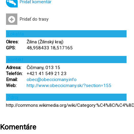
Pridať komentár
Pridať do trasy
Lokalita
Okres:
Žilina (Žilinský kraj)
GPS:
48,958433 18,517165
Kontakt
Adresa:
Čičmany, 013 15
Telefón:
+421 41 549 21 23
Email:
obec@obeccicmany.info
Web:
http://www.obeccicmany.sk/?section=155
Zdroj
http://commons.wikimedia.org/wiki/Category:%C4%8Ci%C4%8
Komentáre