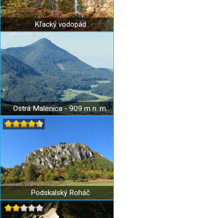
Kľacký vodopád
Ostrá Malenica - 909 m n. m.
Podskalský Roháč