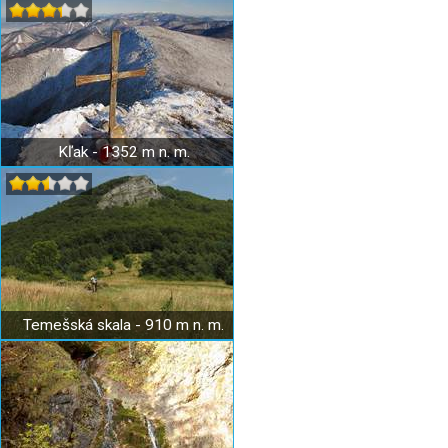
Kľak - 1352 m n. m.
Temešská skala - 910 m n. m.