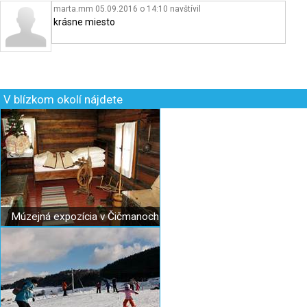
marta.mm 05.09.2016 o 14:10
navštívil
krásne miesto
V blízkom okolí nájdete
Múzejná expozícia v Čičmanoch