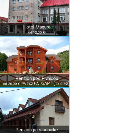
Hotel Magura
od 12,00 €
Penzión pod Pivnicou
1x2+2, 7xAPT (1x2, +2)
od 26,00 €
Penzión pri studničke