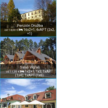
Penzión Družba
16x2+1; 4xAPT (2x2,
od 14,00 €
+1)
Salaš Vígľaš
1x2+1; 1x3; 1xAPT
od 11,35 €
(1x4); 1xAPT (1x6)