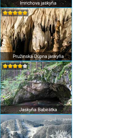
Imrichova jaskyňa
Pružinská Dúpna jaskyňa
Jaskyňa Babirátka