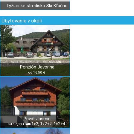
Lyžiarske stredisko Ski Kľačno
Ubytovanie v okolí
Penzión Javorina
od 16,50 €
Privát Jasmin
1x2, 1x2+2, 1x2+4
od 17,00 €