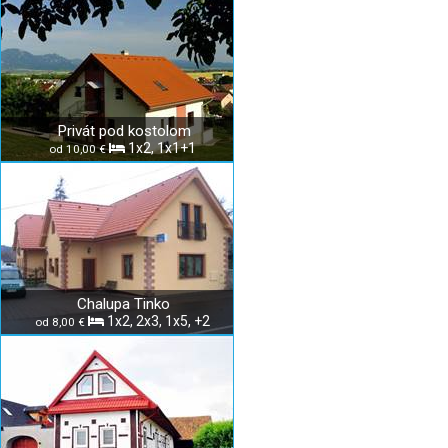
Privát pod kostolom
1x2, 1x1+1
od 10,00 €
Chalupa Tinko
1x2, 2x3, 1x5, +2
od 8,00 €