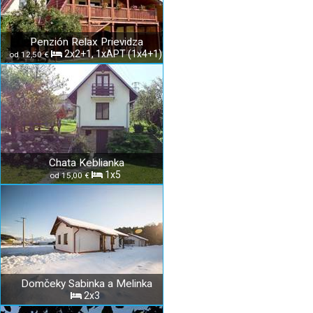
Penzión Relax Prievidza
2x2+1, 1xAPT (1x4+1)
od 12,50 €
Chata Keblianka
1x5
od 15,00 €
Domčeky Sabinka a Melinka
2x3