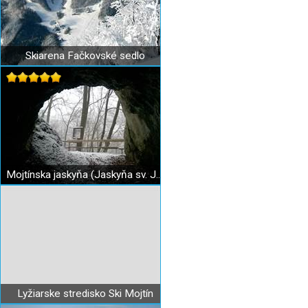
Skiarena Fačkovské sedlo
Mojtínska jaskyňa (Jaskyňa sv. Jozefa)
Lyžiarske stredisko Ski Mojtín