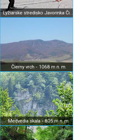
Lyžiarske stredisko Javorinka Čičmany
Čierny vrch - 1068 m n. m.
Medvedia skala - 805 m n. m.