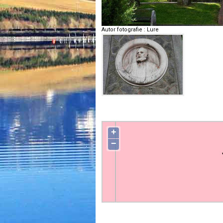
Autor fotografie
:
Lure
+
−