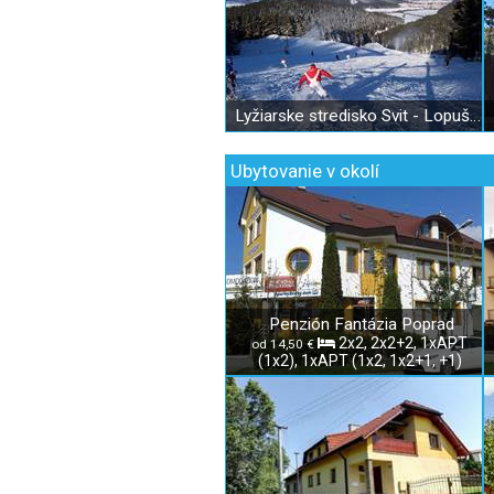
Lyžiarske stredisko Svit - Lopušná dolina
Ubytovanie v okolí
Penzión Fantázia Poprad
2x2, 2x2+2, 1xAPT
od 14,50 €
(1x2), 1xAPT (1x2, 1x2+1, +1)