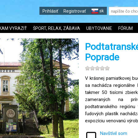
sk
Prihlásiť
Registrovať
KAM VYRAZIŤ
ŠPORT, RELAX, ZÁBAVA
UBYTOVANIE
FÓRUM
Podtatransk
Poprade
V krásnej pamiatkovej bu
sa nachádza regionálne
takmer 50 tisícmi zbier
zameraných na prír
podtatranského regiónu 
ľudových plastík nachádz
expozíciu venovanú výro
Navštívil som