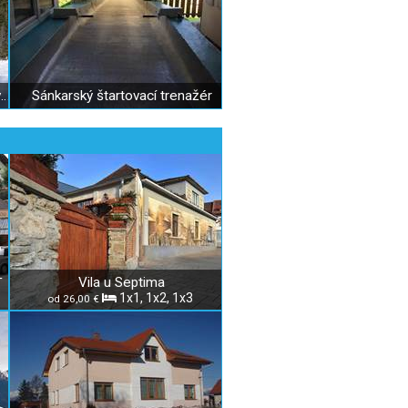
Lyžiarske stredisko SkiTatry Nová Lopušná dolina
Sánkarský štartovací trenažér
Vila u Septima
T
1x1, 1x2, 1x3
od 26,00 €