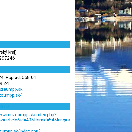
ský kraj)
,297246
4, Poprad, 058 01
9 24
uzeumpp.sk
zeumpp.sk/
níkov
www.muzeumpp.sk/index.php?
w=article&id=49&Itemid=54&lang=s
eumpp.sk/index.php?