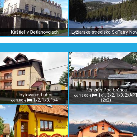
Kaštieľ v Betlanovciach
Penzión Pod bránou
Ubytovanie Lubor
1x1, 3x2, 1x3, 2xAP
od 13,00 €
1x2, 1x3, 1x4
(2x2)
od 9,00 €