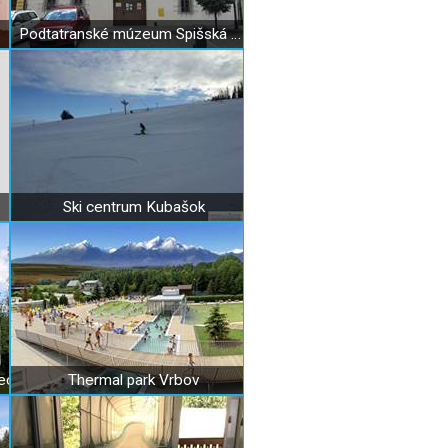
Podtatranské múzeum Spišská Sobota
Ski centrum Kubašok
ec
Thermal park Vrbov