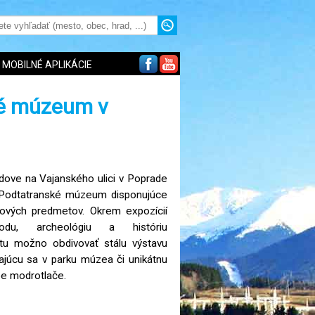
MOBILNÉ APLIKÁCIE
é múzeum v
dove na Vajanského ulici v Poprade
 Podtatranské múzeum disponujúce
kových predmetov. Okrem expozícií
odu, archeológiu a históriu
tu možno obdivovať stálu výstavu
ajúcu sa v parku múzea či unikátnu
be modrotlače.