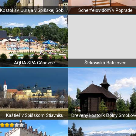
Kostol sv. Juraja v Spišskej Sobote
Scherfelov dom v Poprade
AQUA SPA Gánovce
Štrkoviská Batizovce
Kaštieľ v Spišskom Štiavniku
Drevený kostolík Dolný Smokov