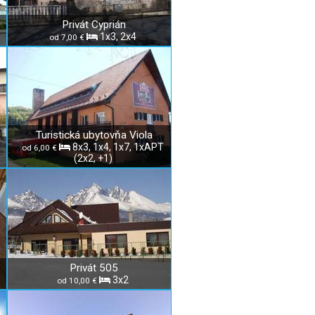
Privát Cyprián
1x3, 2x4
od 7,00 €
Turistická ubytovňa Viola
8x3, 1x4, 1x7, 1xAPT
od 6,00 €
(2x2, +1)
Privát 505
3x2
od 10,00 €