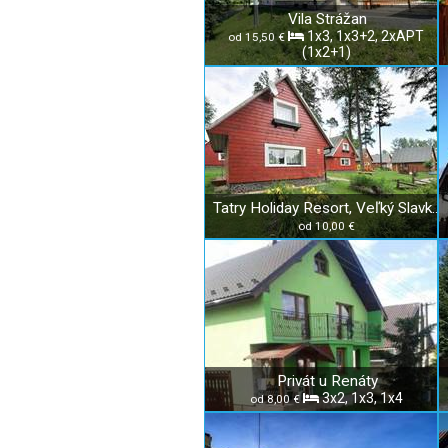
Vila Strážan
1x3, 1x3+2, 2xAPT
od 15,50 €
(1x2+1)
Tatry Holiday Resort, Veľký Slavkov
od 10,00 €
Privát u Renáty
3x2, 1x3, 1x4
od 8,00 €