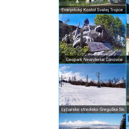
Evanjelický Kostol Svätej Trojice v Poprade - Veľkej
Geopark Neandertal Gánovce
Lyžiarske stredisko Greguška Ski Pod lesom