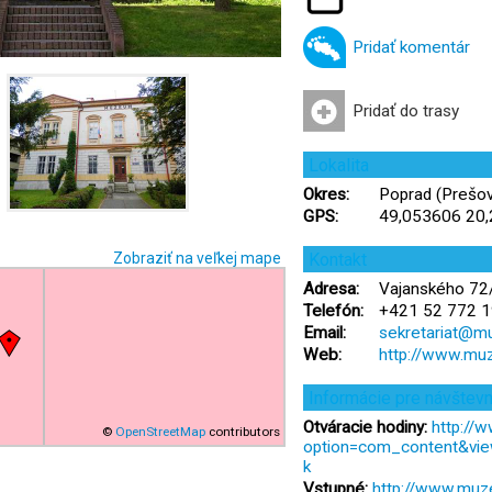
Pridať komentár
Pridať do trasy
Lokalita
Okres:
Poprad (Prešov
GPS:
49,053606 20
Zobraziť na veľkej mape
Kontakt
Adresa:
Vajanského 72/
Telefón:
+421 52 772 1
Email:
sekretariat@m
Web:
http://www.mu
Informácie pre návštev
Otváracie hodiny:
http://
©
OpenStreetMap
contributors
option=com_content&vie
k
Vstupné:
http://www.muz