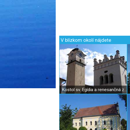
V blízkom okolí nájdete
Kostol sv. Egídia a renesančná zvonica v Poprade