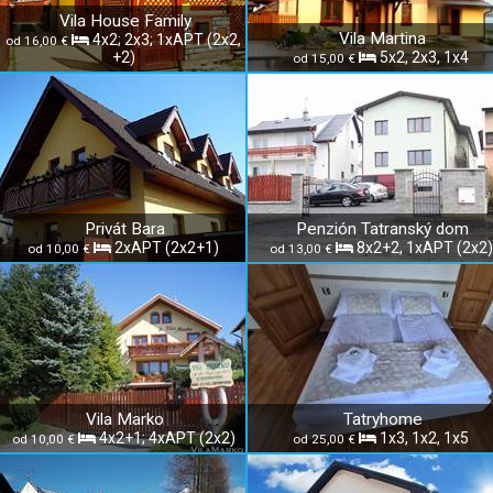
Vila House Family
Vila Martina
4x2; 2x3; 1xAPT (2x2,
od 16,00 €
+2)
5x2, 2x3, 1x4
od 15,00 €
Privát Bara
Penzión Tatranský dom
2xAPT (2x2+1)
8x2+2, 1xAPT (2x2)
od 10,00 €
od 13,00 €
Vila Marko
Tatryhome
4x2+1; 4xAPT (2x2)
1x3, 1x2, 1x5
od 10,00 €
od 25,00 €