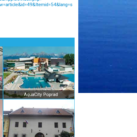
w=article&id=49&Itemid=54&lang=s
AquaCity Poprad