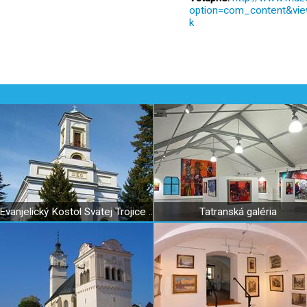
option=com_content&vie
k
Evanjelický Kostol Svätej Trojice v Poprade
Tatranská galéria