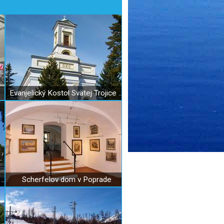
Evanjelický Kostol Svätej Trojice v Poprade
Evanjelický Kostol Svätej Trojice v Poprade - Veľkej
Scherfelov dom v Poprade