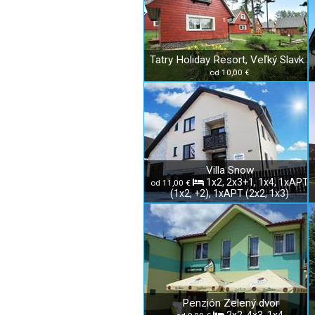
Tatry Holiday Resort, Veľký Slavkov
od 10,00 €
Villa Snow
1x2, 2x3+1, 1x4, 1xAPT
od 11,00 €
(1x2, +2), 1xAPT (2x2, 1x3)
Penzión Zelený dvor