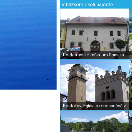
V blízkom okolí nájdete
Podtatranské múzeum Spišská Sobota
Kostol sv. Egídia a renesančná zvonica v Poprade