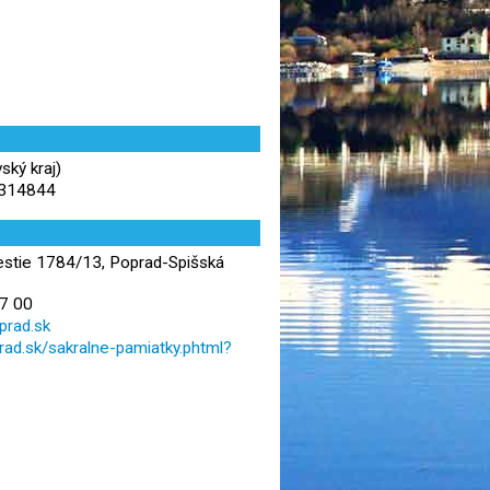
ský kraj)
,314844
stie 1784/13, Poprad-Spišská
7 00
rad.sk
rad.sk/sakralne-pamiatky.phtml?