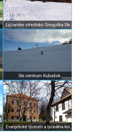
Lyžiarske stredisko Greguška Ski Pod lesom
Ski centrum Kubašok
Evanjelické lýceum a lyceálna knižnica Kežmarok