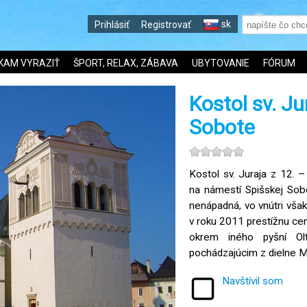
sk
Prihlásiť
Registrovať
KAM VYRAZIŤ
ŠPORT, RELAX, ZÁBAVA
UBYTOVANIE
FÓRUM
Kostol sv. Ju
Sobote
Kostol sv. Juraja z 12. –
na námestí Spišskej Sob
nenápadná, vo vnútri vša
v roku 2011 prestížnu cen
okrem iného pyšní Ol
pochádzajúcim z dielne M
Navštívil som