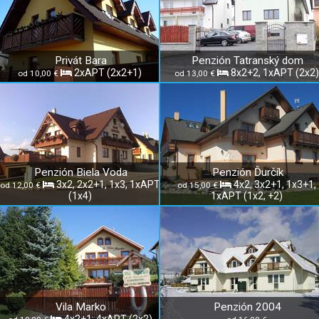
Privát Bara
Penzión Tatranský dom
2xAPT (2x2+1)
8x2+2, 1xAPT (2x2)
od 10,00 €
od 13,00 €
Penzión Biela Voda
Penzión Ďurčík
3x2, 2x2+1, 1x3, 1xAPT
4x2, 3x2+1, 1x3+1,
od 12,00 €
od 15,00 €
(1x4)
1xAPT (1x2, +2)
Vila Marko
Penzión 2004