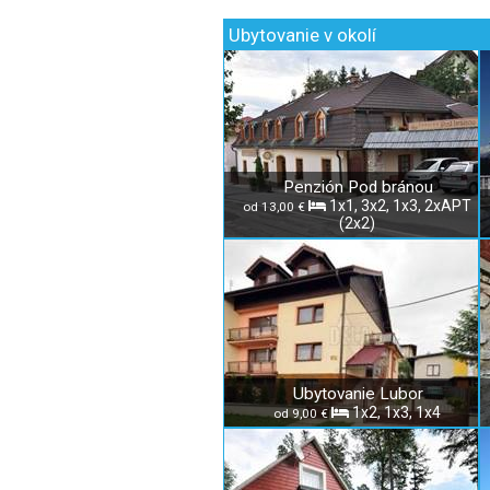
Ubytovanie v okolí
Penzión Pod bránou
1x1, 3x2, 1x3, 2xAPT
od 13,00 €
(2x2)
Ubytovanie Lubor
1x2, 1x3, 1x4
od 9,00 €