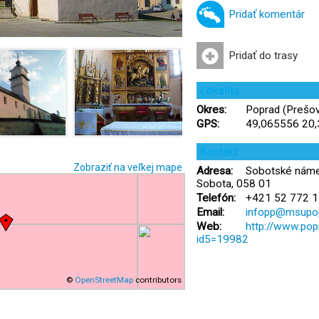
Pridať komentár
Pridať do trasy
Lokalita
Okres:
Poprad (Prešov
GPS:
49,065556 20
Kontakt
Zobraziť na veľkej mape
Adresa:
Sobotské náme
Sobota, 058 01
Telefón:
+421 52 772 1
Email:
infopp@msupop
Web:
http://www.pop
id5=19982
©
OpenStreetMap
contributors