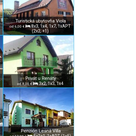
Turistická ubytovňa Viola
8x3, 1x4, 1x7, 1xAPT
od 6,00 €
(2x2, +1)
Privát u Renáty
3x2, 1x3, 1x4
od 8,00 €
Penzión Lesná Villa