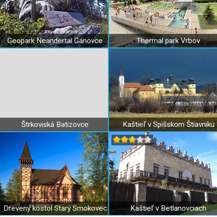
Geopark Neandertal Gánovce
Thermal park Vrbov
Štrkoviská Batizovce
Kaštieľ v Spišskom Štiavniku
Drevený kostol Starý Smokovec
Kaštieľ v Betlanovciach