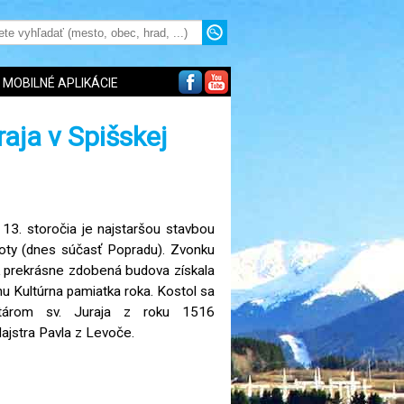
MOBILNÉ APLIKÁCIE
raja v Spišskej
 13. storočia je najstaršou stavbou
oty (dnes súčasť Popradu). Zvonku
k prekrásne zdobená budova získala
u Kultúrna pamiatka roka. Kostol sa
tárom sv. Juraja z roku 1516
ajstra Pavla z Levoče.