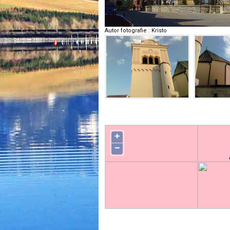
Autor fotografie
:
Kristo
+
−