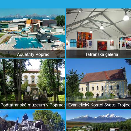
AquaCity Poprad
Tatranská galéria
Podtatranské múzeum v Poprade