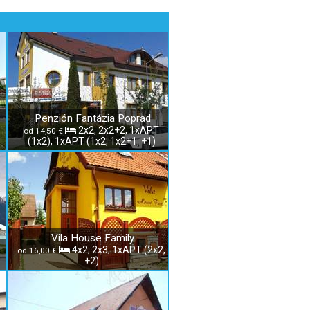
Penzión Fantázia Poprad
2x2, 2x2+2, 1xAPT
od 14,50 €
(1x2), 1xAPT (1x2, 1x2+1, +1)
Vila House Family
4x2; 2x3; 1xAPT (2x2,
od 16,00 €
+2)