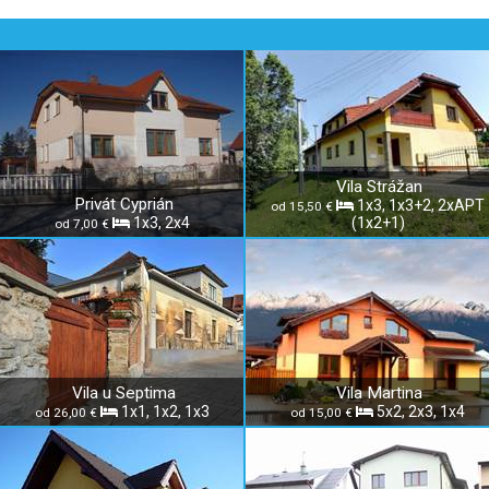
Vila Strážan
Privát Cyprián
1x3, 1x3+2, 2xAPT
od 15,50 €
1x3, 2x4
(1x2+1)
od 7,00 €
Vila u Septima
Vila Martina
1x1, 1x2, 1x3
5x2, 2x3, 1x4
od 26,00 €
od 15,00 €