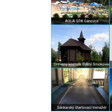
AQUA SPA Gánovce
Drevený kostolík Dolný Smokovec
Sánkarský štartovací trenažér