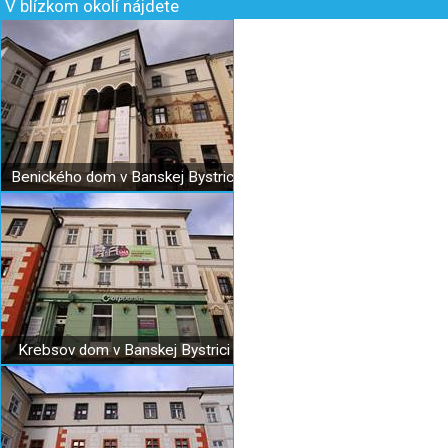
V blízkom okolí nájdete
Benického dom v Banskej Bystrici
Krebsov dom v Banskej Bystrici