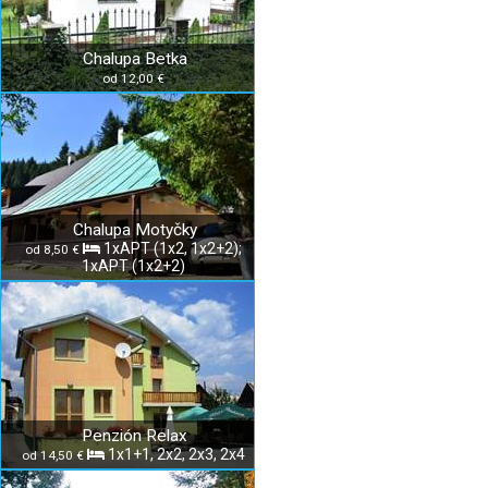
Chalupa Betka
od 12,00 €
Chalupa Motyčky
1xAPT (1x2, 1x2+2);
od 8,50 €
1xAPT (1x2+2)
Penzión Relax
1x1+1, 2x2, 2x3, 2x4
od 14,50 €