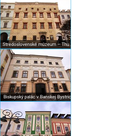
Stredoslovenské múzeum – Thurzov dom
Biskupský palác v Banskej Bystrici