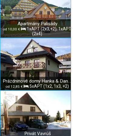
Apartmány Palisády
1xAPT (2x3,+2); 1xAPT
od 10,00 €
(2x4)
Prázdninové domy Hanka & Danka
5xAPT (1x2, 1x3, +2)
od 12,85 €
Privát Vavrúš