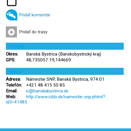
Pridať komentár
Pridať do trasy
Lokalita
Okres:
Banská Bystrica (Banskobystrický kraj)
GPS:
48,735057 19,144669
Kontakt
Adresa:
Námestie SNP, Banská Bystrica, 974 01
Telefón:
+421 48 415 50 85
Email:
ic@banskabystrica.sk
Web:
http://www.icbb.sk/namestie-snp.phtml?
id3=41485