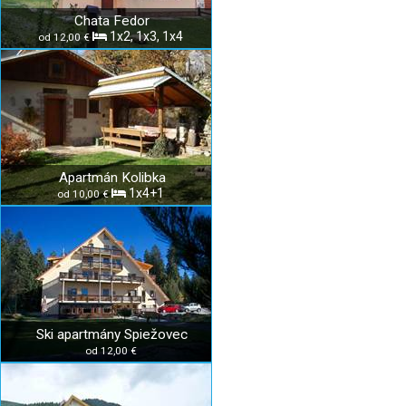
Chata Fedor
1x2, 1x3, 1x4
od 12,00 €
Apartmán Kolibka
1x4+1
od 10,00 €
Ski apartmány Spiežovec
od 12,00 €