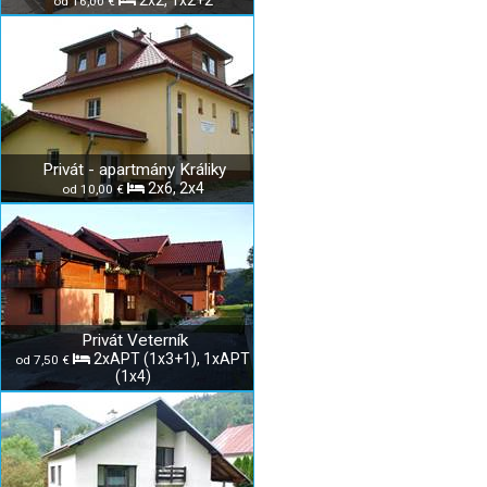
2x2, 1x2+2
od 16,00 €
Privát - apartmány Králiky
2x6, 2x4
od 10,00 €
Privát Veterník
2xAPT (1x3+1), 1xAPT
od 7,50 €
(1x4)