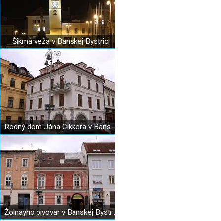
Šikmá veža v Banskej Bystrici
Rodný dom Jána Cikkera v Banskej Bystrici
Žolnayho pivovar v Banskej Bystrici