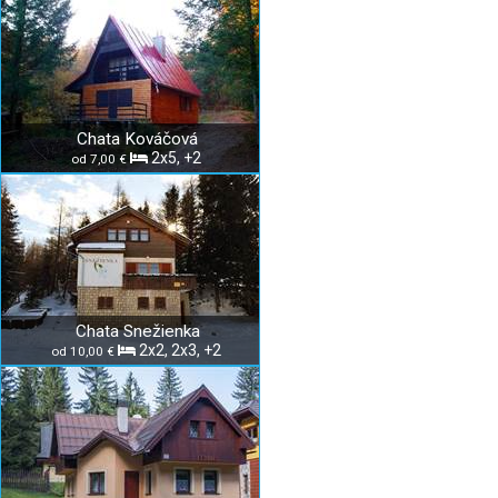
Chata Kováčová
2x5, +2
od 7,00 €
Chata Snežienka
2x2, 2x3, +2
od 10,00 €