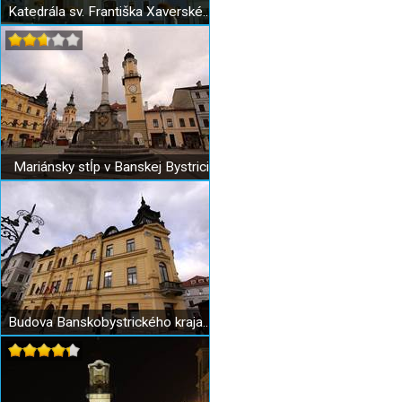
Katedrála sv. Františka Xaverského Banská Bystrica
Mariánsky stĺp v Banskej Bystrici
Budova Banskobystrického kraja - "Vlčí obed"