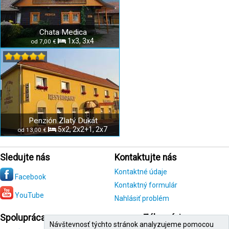
Chata Medica
1x3, 3x4
od 7,00 €
Penzión Zlatý Dukát
5x2, 2x2+1, 2x7
od 13,00 €
Sledujte nás
Kontaktujte nás
Kontaktné údaje
Facebook
Kontaktný formulár
YouTube
Nahlásiť problém
Spolupráca
Zákazníci
Návštevnosť týchto stránok analyzujeme pomocou