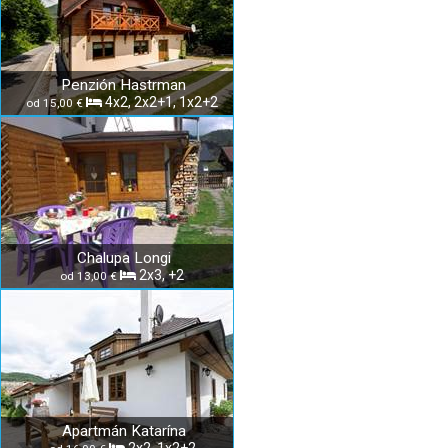
Penzión Hastrman
4x2, 2x2+1, 1x2+2
od 15,00 €
Chalupa Longi
2x3, +2
od 13,00 €
Apartmán Katarína