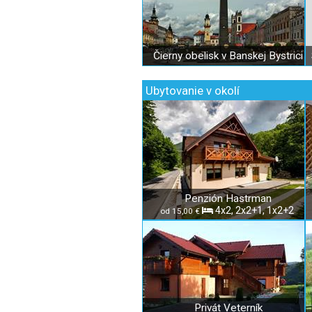
Čierny obelisk v Banskej Bystrici
Ubytovanie v okolí
Penzión Hastrman
4x2, 2x2+1, 1x2+2
od 15,00 €
Privát Veterník