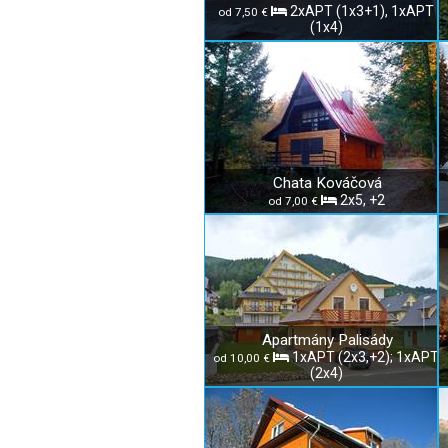
2xAPT (1x3+1), 1xAPT
od 7,50 €
(1x4)
Chata Kováčová
2x5, +2
od 7,00 €
Apartmány Palisády
1xAPT (2x3,+2); 1xAPT
od 10,00 €
(2x4)