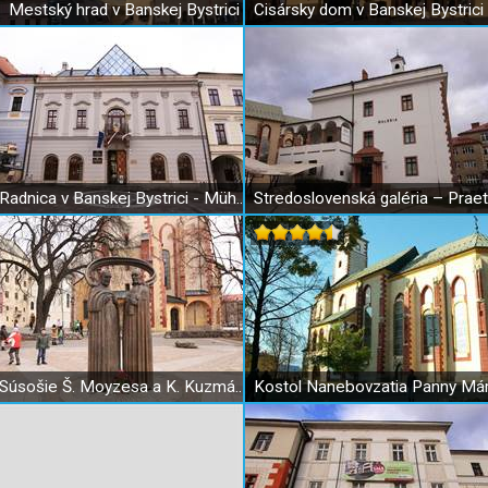
Mestský hrad v Banskej Bystrici
Radnica v Banskej Bystrici - Mühlsteinov dom
Súsošie Š. Moyzesa a K. Kuzmányho v Banskej Bystrici