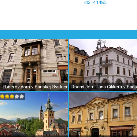
id3=41485
Ebnerov dom v Banskej Bystrici