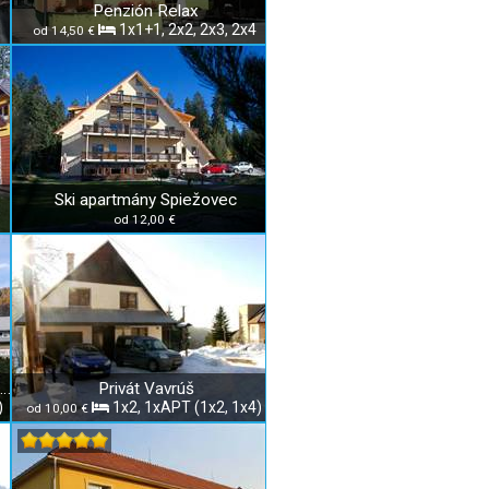
Penzión Relax
1x1+1, 2x2, 2x3, 2x4
od 14,50 €
Ski apartmány Spiežovec
od 12,00 €
Prázdninové domy Hanka & Danka
Privát Vavrúš
)
1x2, 1xAPT (1x2, 1x4)
od 10,00 €