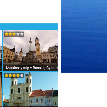
Rodný dom Jána Cikkera v Banskej Bystrici
Mariánsky stĺp v Banskej Bystrici