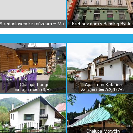
Stredoslovenské múzeum – Matejov dom
Krebsov dom v Banskej Bystric
Chalupa Longi
Apartmán Katarína
2x3, +2
2x2, 1x2+2
od 13,00 €
od 16,00 €
Chalupa Motyčky