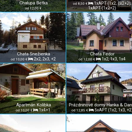
Chalupa Betka
1xAPT (1x2, 1x2+2);
od 8,50 €
1xAPT (1x2+2)
od 12,00 €
Chata Snežienka
Chata Fedor
2x2, 2x3, +2
1x2, 1x3, 1x4
od 10,00 €
od 12,00 €
Apartmán Kolibka
1x4+1
5xAPT (1x2, 1x3, +2
od 10,00 €
od 12,85 €