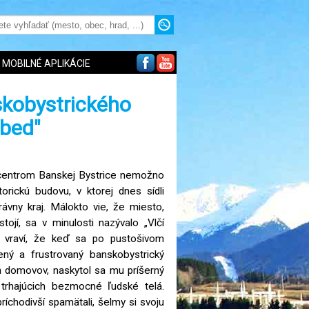
MOBILNÉ APLIKÁCIE
kobystrického
obed"
 centrom Banskej Bystrice nemožno
torickú budovu, v ktorej dnes sídli
ávny kraj. Málokto vie, že miesto,
ojí, sa v minulosti nazývalo „Vlčí
ž vraví, že keď sa po pustošivom
ný a frustrovaný banskobystrický
ch domovov, naskytol sa mu príšerný
trhajúcich bezmocné ľudské telá.
íchodivší spamätali, šelmy si svoju