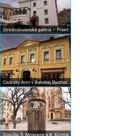
Stredoslovenská galéria – Praetorium
Cisársky dom v Banskej Bystrici (Caraffov dom)
Súsošie Š. Moyzesa a K. Kuzmányho v Banskej Bystrici