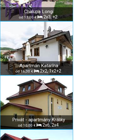
Chalupa Longi
2x3, +2
od 13,00 €
Apartmán Katarína
2x2, 1x2+2
od 16,00 €
Privát - apartmány Králiky
2x6, 2x4
od 10,00 €