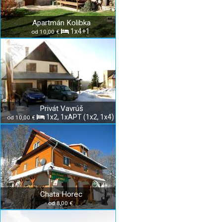
Apartmán Kolibka
1x4+1
od 10,00 €
Privát Vavrúš
1x2, 1xAPT (1x2, 1x4)
od 10,00 €
Chata Horec
od 8,00 €