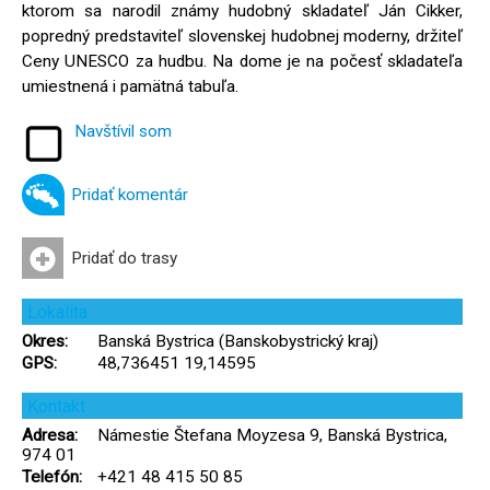
ktorom sa narodil známy hudobný skladateľ Ján Cikker,
popredný predstaviteľ slovenskej hudobnej moderny, držiteľ
Ceny UNESCO za hudbu. Na dome je na počesť skladateľa
umiestnená i pamätná tabuľa.
Navštívil som
Pridať komentár
Pridať do trasy
Lokalita
Okres:
Banská Bystrica (Banskobystrický kraj)
GPS:
48,736451 19,14595
Kontakt
Adresa:
Námestie Štefana Moyzesa 9, Banská Bystrica,
974 01
Telefón:
+421 48 415 50 85