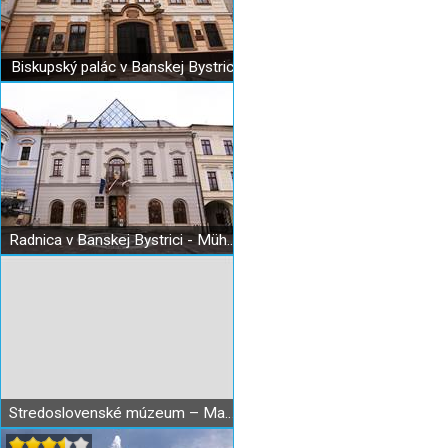
Biskupský palác v Banskej Bystrici
Radnica v Banskej Bystrici - Mühlsteinov dom
Stredoslovenské múzeum – Matejov dom