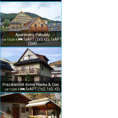
Apartmány Palisády
1xAPT (2x3,+2); 1xAPT
od 10,00 €
(2x4)
Prázdninové domy Hanka & Danka
5xAPT (1x2, 1x3, +2)
od 12,85 €