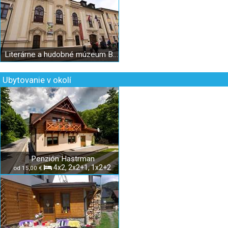
Literárne a hudobné múzeum Banská Bystrica - bývalý Župný dom
Ubytovanie v okolí
Penzión Hastrman
4x2, 2x2+1, 1x2+2
od 15,00 €