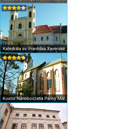
Katedrála sv. Františka Xaverského Banská Bystrica
Kostol Nanebovzatia Panny Márie (hradný kostol) v Banskej Bystrici