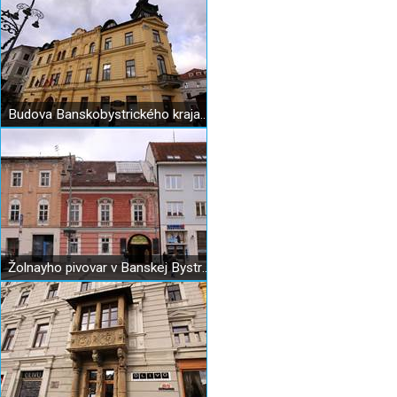
Budova Banskobystrického kraja - "Vlčí obed"
Žolnayho pivovar v Banskej Bystrici