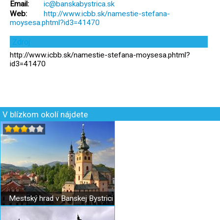
Email:
ic@banskabystrica.sk
Web:
http://www.icbb.sk/namestie-stefana-
moysesa.phtml?id3=41470
Zdroj
http://www.icbb.sk/namestie-stefana-moysesa.phtml?
id3=41470
V blízkom okolí nájdete
Mestský hrad v Banskej Bystrici