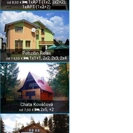
1xAPT (1x2, 1x2+2);
od 8,50 €
1xAPT (1x2+2)
Penzión Relax
1x1+1, 2x2, 2x3, 2x4
od 14,50 €
Chata Kováčová
2x5, +2
od 7,00 €