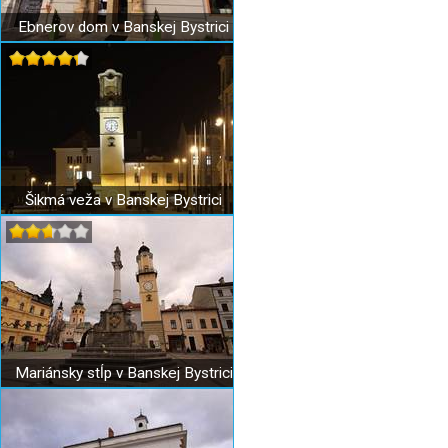
Ebnerov dom v Banskej Bystrici
Šikmá veža v Banskej Bystrici
Mariánsky stĺp v Banskej Bystrici