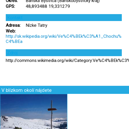
Okres:
Banská Bystrica (Banskobystrický kraj)
GPS:
48,893488 19,331279
Kontakt
Adresa:
Nízke Tatry
Web:
http://sk.wikipedia.org/wiki/Ve%C4%BEk%C3%A1_Chochu%
C4%BEa
Zdroj
http://commons.wikimedia.org/wiki/Category:Ve%C4%BEk
V blízkom okolí nájdete