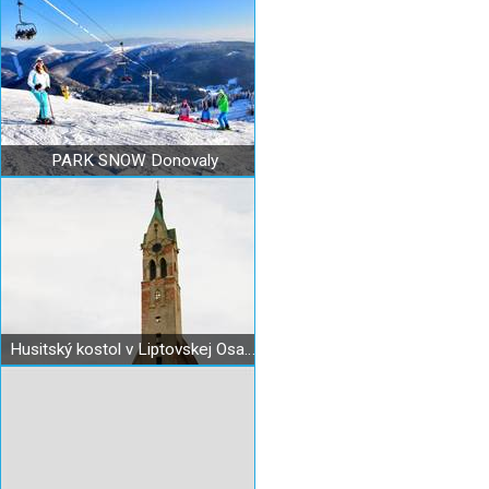
PARK SNOW Donovaly
Husitský kostol v Liptovskej Osade