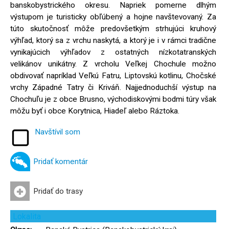
banskobystrického okresu. Napriek pomerne dlhým
výstupom je turisticky obľúbený a hojne navštevovaný. Za
túto skutočnosť môže predovšetkým strhujúci kruhový
výhľad, ktorý sa z vrchu naskytá, a ktorý je i v rámci tradične
vynikajúcich výhľadov z ostatných nízkotatranských
velikánov unikátny. Z vrcholu Veľkej Chochule možno
obdivovať napríklad Veľkú Fatru, Liptovskú kotlinu, Chočské
vrchy Západné Tatry či Kriváň. Najjednoduchší výstup na
Chochuľu je z obce Brusno, východiskovými bodmi túry však
môžu byť i obce Korytnica, Hiadeľ alebo Ráztoka.
Navštívil som
Pridať komentár
Pridať do trasy
Lokalita