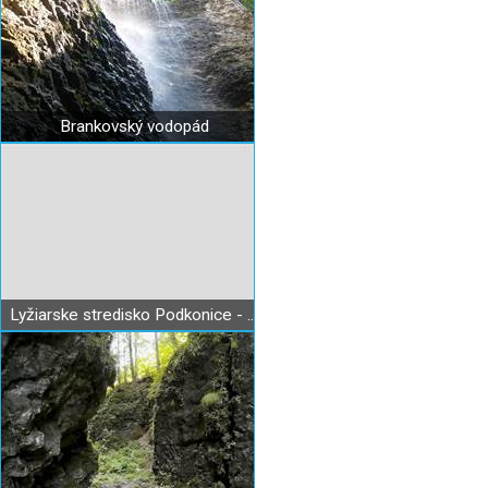
Brankovský vodopád
Lyžiarske stredisko Podkonice - Pleše