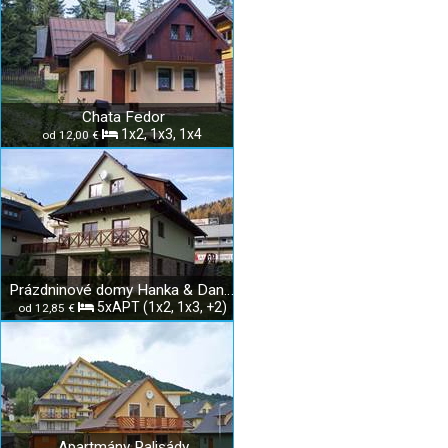
Chata Fedor
1x2, 1x3, 1x4
od 12,00 €
Prázdninové domy Hanka & Danka
5xAPT (1x2, 1x3, +2)
od 12,85 €
Apartmány Palisády