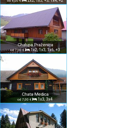
2x2, 1x5, +3; 1x4, +2
od 8,00 €
Chalupa Praženica
1x2, 1x3, 1x6, +3
od 7,00 €
Chata Medica
1x3, 3x4
od 7,00 €