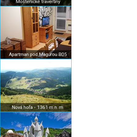
Moštenické travertíny
Apartman pod Magurou B05
Nová hoľa - 1361 m n. m.