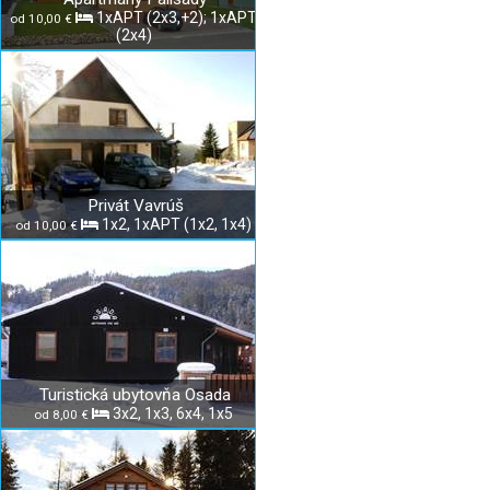
1xAPT (2x3,+2); 1xAPT
od 10,00 €
(2x4)
Privát Vavrúš
1x2, 1xAPT (1x2, 1x4)
od 10,00 €
Turistická ubytovňa Osada
3x2, 1x3, 6x4, 1x5
od 8,00 €