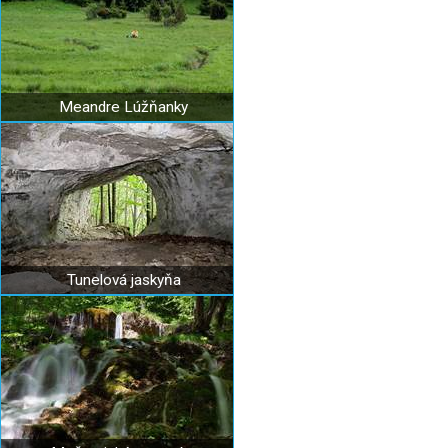
Meandre Lúžňanky
Tunelová jaskyňa