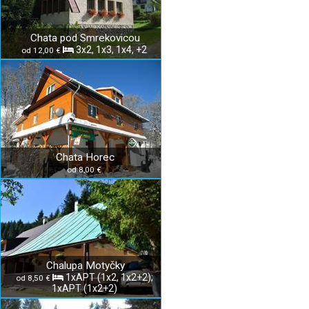
Chata pod Smrekovicou
3x2, 1x3, 1x4, +2
od 12,00 €
Chata Horec
od 8,00 €
Chalupa Motyčky
1xAPT (1x2, 1x2+2);
od 8,50 €
1xAPT (1x2+2)