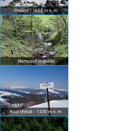
Prašivá - 1652 m n. m.
Nemcová vodopád
Kozí chrbát - 1330 m n. m.