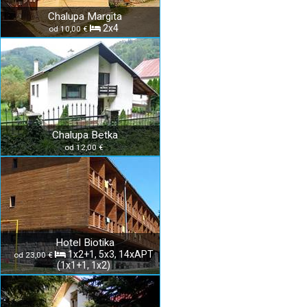
Chalupa Margita
2x4
od 10,00 €
Chalupa Betka
od 12,00 €
Hotel Biotika
1x2+1, 5x3, 14xAPT
od 23,00 €
(1x1+1, 1x2)