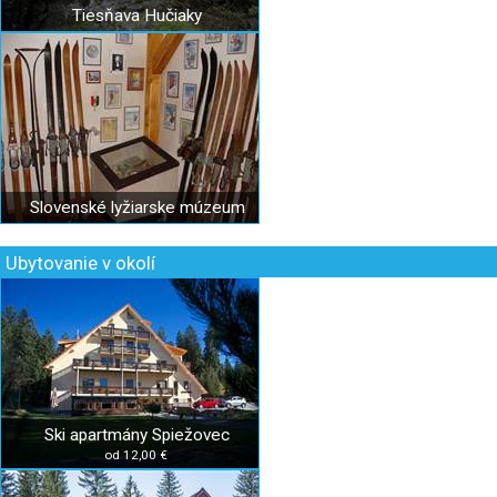
Tiesňava Hučiaky
Slovenské lyžiarske múzeum
Ubytovanie v okolí
Ski apartmány Spiežovec
od 12,00 €