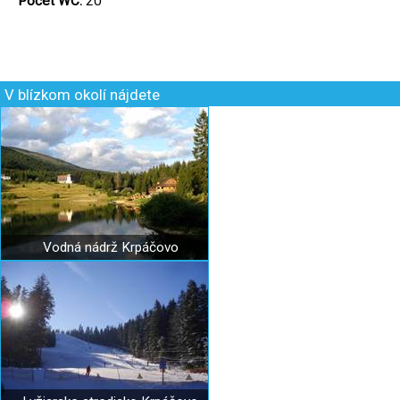
Počet WC:
20
V blízkom okolí nájdete
Vodná nádrž Krpáčovo