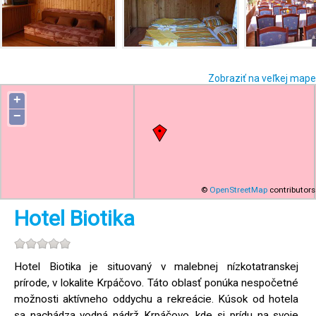
Zobraziť na veľkej mape
+
−
©
OpenStreetMap
contributors
Hotel Biotika
Hotel Biotika je situovaný v malebnej nízkotatranskej
prírode, v lokalite Krpáčovo. Táto oblasť ponúka nespočetné
možnosti aktívneho oddychu a rekreácie. Kúsok od hotela
sa nachádza vodná nádrž Krpáčovo, kde si prídu na svoje