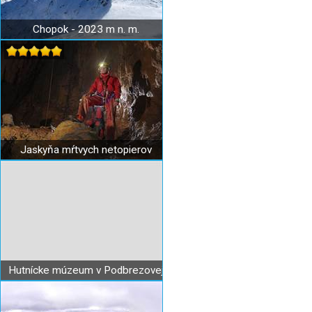
Chopok - 2023 m n. m.
Jaskyňa mŕtvych netopierov
Hutnícke múzeum v Podbrezovej