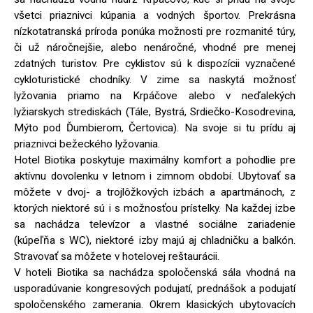
všetci priaznivci kúpania a vodných športov. Prekrásna
nízkotatranská príroda ponúka možnosti pre rozmanité túry,
či už náročnejšie, alebo nenáročné, vhodné pre menej
zdatných turistov. Pre cyklistov sú k dispozícii vyznačené
cykloturistické chodníky. V zime sa naskytá možnosť
lyžovania priamo na Krpáčove alebo v neďalekých
lyžiarskych strediskách (Tále, Bystrá, Srdiečko-Kosodrevina,
Mýto pod Ďumbierom, Čertovica). Na svoje si tu prídu aj
priaznivci bežeckého lyžovania.
Hotel Biotika poskytuje maximálny komfort a pohodlie pre
aktívnu dovolenku v letnom i zimnom období. Ubytovať sa
môžete v dvoj- a trojlôžkových izbách a apartmánoch, z
ktorých niektoré sú i s možnosťou prístelky. Na každej izbe
sa nachádza televízor a vlastné sociálne zariadenie
(kúpeľňa s WC), niektoré izby majú aj chladničku a balkón.
Stravovať sa môžete v hotelovej reštaurácii.
V hoteli Biotika sa nachádza spoločenská sála vhodná na
usporadúvanie kongresových podujatí, prednášok a podujatí
spoločenského zamerania. Okrem klasických ubytovacích