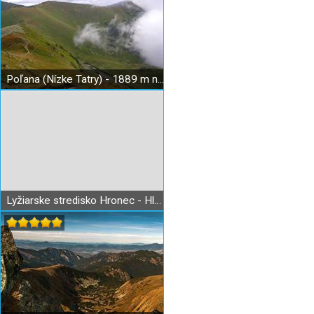
Poľana (Nízke Tatry) - 1889 m n. m.
Lyžiarske stredisko Hronec - Hlobišov