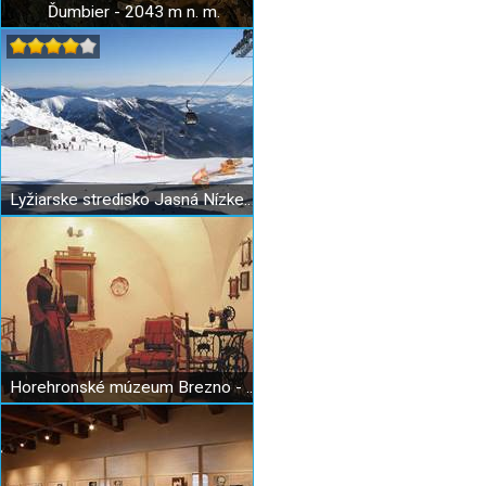
Ďumbier - 2043 m n. m.
Lyžiarske stredisko Jasná Nízke Tatry
Horehronské múzeum Brezno - Meštiansky dom