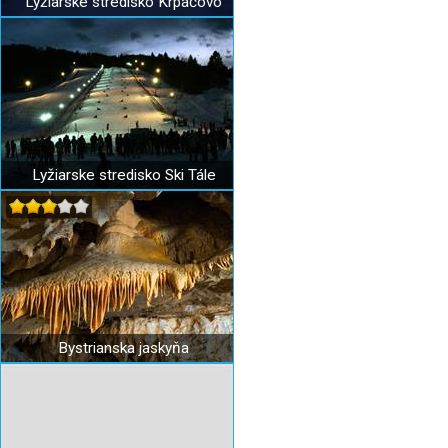
Lyžiarske stredisko Krpáčovo
Lyžiarske stredisko Ski Tále
Bystrianska jaskyňa