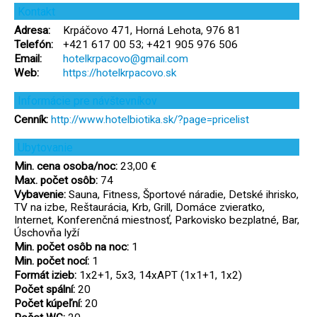
Kontakt
Adresa:
Krpáčovo 471, Horná Lehota, 976 81
Telefón:
+421 617 00 53; +421 905 976 506
Email:
hotelkrpacovo@gmail.com
Web:
https://hotelkrpacovo.sk
Informácie pre návštevníkov
Cenník:
http://www.hotelbiotika.sk/?page=pricelist
Ubytovanie
Min. cena osoba/noc:
23,00 €
Max. počet osôb:
74
Vybavenie:
Sauna, Fitness, Športové náradie, Detské ihrisko,
TV na izbe, Reštaurácia, Krb, Grill, Domáce zvieratko,
Internet, Konferenčná miestnosť, Parkovisko bezplatné, Bar,
Úschovňa lyží
Min. počet osôb na noc:
1
Min. počet nocí:
1
Formát izieb:
1x2+1, 5x3, 14xAPT (1x1+1, 1x2)
Počet spální:
20
Počet kúpeľní:
20