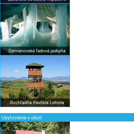
Demänovská ľadová jaskyňa
Rozhľadňa Pavčina Lehota
Ubytovanie v okolí