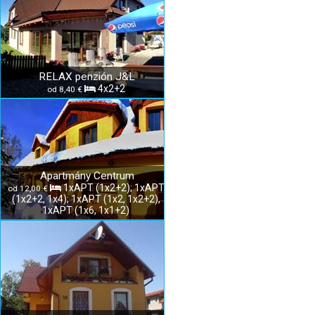
RELAX penzión J&L
4x2+2
od 8,40 €
Apartmány Centrum
1xAPT (1x2+2); 1xAPT
od 12,00 €
(1x2+2, 1x4); 1xAPT (1x2, 1x2+2),
1xAPT (1x6, 1x1+2)