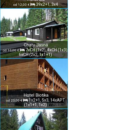
39x2+1, 3x4
od 12,00 €
Chaty Jasná
7xCH (1x2), 4xCH (1x3),
od 10,00 €
6xCH (2x2, 1x1+1)
Hotel Biotika
1x2+1, 5x3, 14xAPT
od 23,00 €
(1x1+1, 1x2)