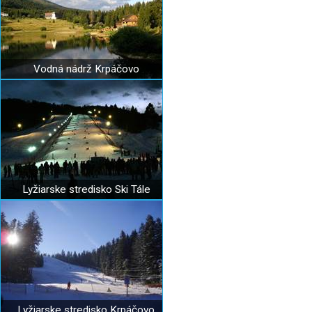
Vodná nádrž Krpáčovo
Lyžiarske stredisko Ski Tále
Lyžiarske stredisko Krpáčovo