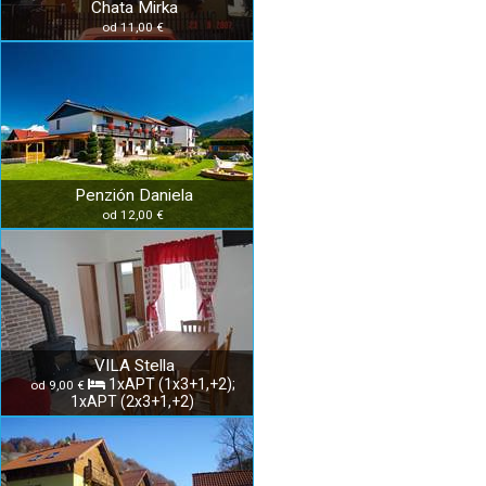
Chata Mirka
od 11,00 €
Penzión Daniela
od 12,00 €
VILA Stella
1xAPT (1x3+1,+2);
od 9,00 €
1xAPT (2x3+1,+2)