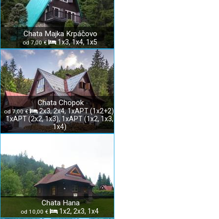
Chata Majka Krpáčovo
1x3, 1x4, 1x5
od 7,00 €
Chata Chopok
2x3, 2x4, 1xAPT (1x2+2),
od 7,00 €
1xAPT (2x2, 1x3), 1xAPT (1x2, 1x3,
1x4)
Chata Hana
1x2, 2x3, 1x4
od 10,00 €