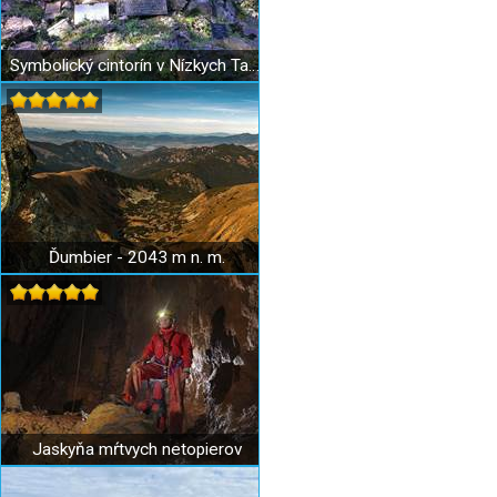
Symbolický cintorín v Nízkych Tatrách
Ďumbier - 2043 m n. m.
Jaskyňa mŕtvych netopierov