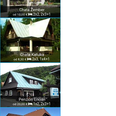
Chata Žember
2x2, 2x3+1
od 10,00 €
Chata Katulka
2x3, 1x4+1
od 8,30 €
Penzión Encián
1x2, 2x3+1
od 20,00 €