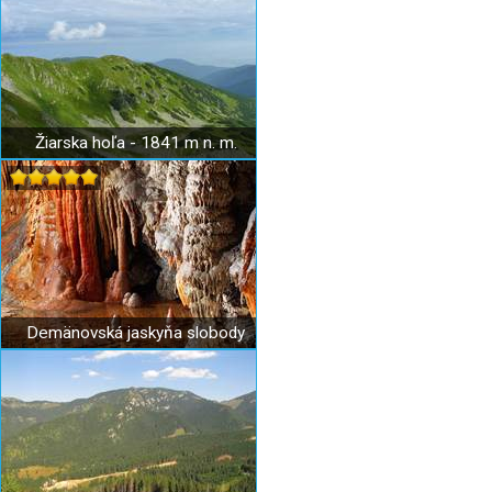
Žiarska hoľa - 1841 m n. m.
Demänovská jaskyňa slobody