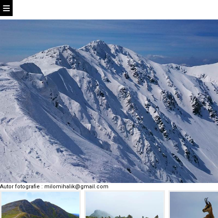
Autor fotografie
:
milomihalik@gmail.com