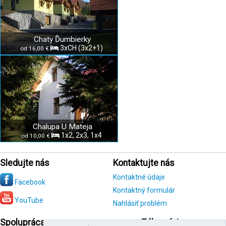
Chaty Ďumbierky
3xCH (3x2+1)
od 16,00 €
Chalupa U Mateja
1x2, 2x3, 1x4
od 10,00 €
Sledujte nás
Kontaktujte nás
Kontaktné údaje
Facebook
Kontaktný formulár
YouTube
Nahlásiť problém
Spolupráca
Zákazníci