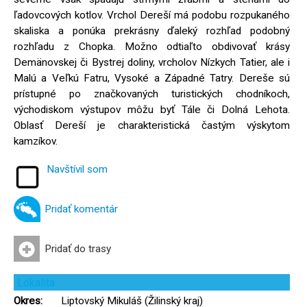
ľadovcových kotlov. Vrchol Dereší má podobu rozpukaného
skaliska a ponúka prekrásny ďaleký rozhľad podobný
rozhľadu z Chopka. Možno odtiaľto obdivovať krásy
Demänovskej či Bystrej doliny, vrcholov Nízkych Tatier, ale i
Malú a Veľkú Fatru, Vysoké a Západné Tatry. Dereše sú
prístupné po značkovaných turistických chodníkoch,
východiskom výstupov môžu byť Tále či Dolná Lehota.
Oblasť Dereší je charakteristická častým výskytom
kamzíkov.
Navštívil som
Pridať komentár
Pridať do trasy
Lokalita
Okres:
Liptovský Mikuláš (Žilinský kraj)