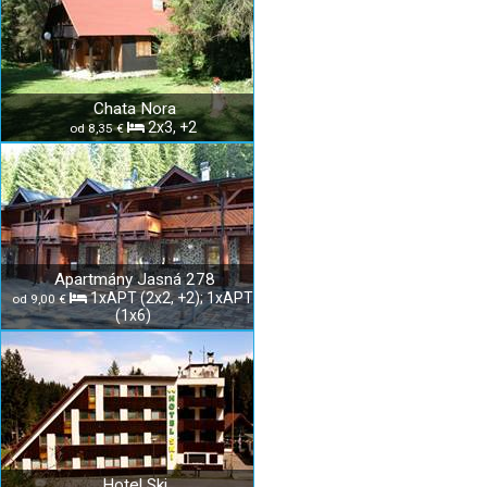
Chata Nora
2x3, +2
od 8,35 €
Apartmány Jasná 278
1xAPT (2x2, +2); 1xAPT
od 9,00 €
(1x6)
Hotel Ski