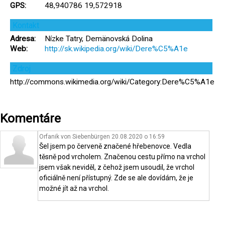
GPS:
48,940786 19,572918
Kontakt
Adresa:
Nízke Tatry, Demänovská Dolina
Web:
http://sk.wikipedia.org/wiki/Dere%C5%A1e
Zdroj
http://commons.wikimedia.org/wiki/Category:Dere%C5%A1e
Komentáre
Orfanik von Siebenbürgen 20.08.2020 o 16:59
Šel jsem po červeně značené hřebenovce. Vedla
těsně pod vrcholem. Značenou cestu přímo na vrchol
jsem však neviděl, z čehož jsem usoudil, že vrchol
oficiálně není přístupný. Zde se ale dovídám, že je
možné jít až na vrchol.