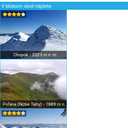
V blízkom okolí nájdete
Chopok - 2023 m n. m.
Poľana (Nízke Tatry) - 1889 m n. m.