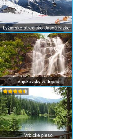
Lyžiarske stredisko Jasná Nízke Tatry
Vajskovský vodopád
Vrbické pleso