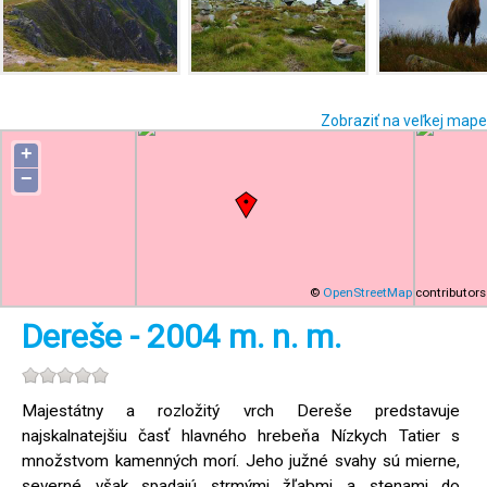
Zobraziť na veľkej mape
+
−
©
OpenStreetMap
contributors
Dereše - 2004 m. n. m.
Majestátny a rozložitý vrch Dereše predstavuje
najskalnatejšiu časť hlavného hrebeňa Nízkych Tatier s
množstvom kamenných morí. Jeho južné svahy sú mierne,
severné však spadajú strmými žľabmi a stenami do