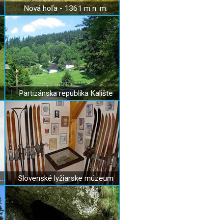
Nová hoľa - 1361 m n. m.
Partizánska republika Kalište
Husitský kostol v Liptovskej Osade
Slovenské lyžiarske múzeum