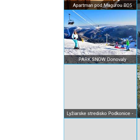
Apartman pod Magurou B05
PARK SNOW Donovaly
Lyžiarske stredisko Podkonice - Pleše