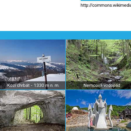
http://commons.wikime
Kozí chrbát - 1330 m n. m.
Nemcová vodopád