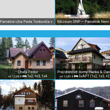
Pamätná izba Pavla Tonkoviča v Podkonicach
Múzeum SNP 
Chata Fedor
1x2, 1x3, 1x4
5xAPT (1x2, 1x3, +2
od 12,00 €
od 12,85 €