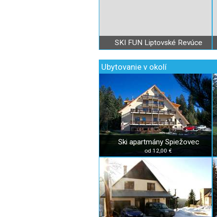
SKI FUN Liptovské Revúce
Ubytovanie v okolí
Ski apartmány Spiežovec
od 12,00 €