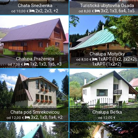
Chata Snežienka
Turistická ubytovňa Osada
2x2, 2x3, +2
3x2, 1x3, 6x4, 1x5
od 10,00 €
od 8,00 €
Chalupa Motyčky
Chalupa Praženica
1xAPT (1x2, 1x2+2);
od 8,50 €
1x2, 1x3, 1x6, +3
1xAPT (1x2+2)
od 7,00 €
Chata pod Smrekovicou
Chalupa Betka
3x2, 1x3, 1x4, +2
od 12,00 €
od 12,00 €