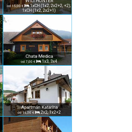
WILI HUNTER
1xCH (1x2, 2x2+2, +2);
od 15,00 €
1xCH (1x2, 2x2+1)
Chata Medica
1x3, 3x4
od 7,00 €
Apartmán Katarína
2x2, 1x2+2
od 16,00 €