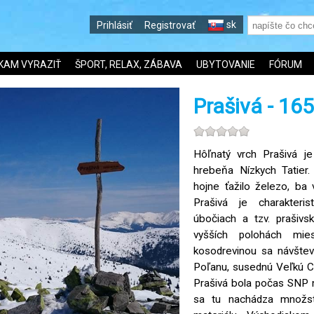
sk
Prihlásiť
Registrovať
KAM VYRAZIŤ
ŠPORT, RELAX, ZÁBAVA
UBYTOVANIE
FÓRUM
Prašivá - 16
Hôľnatý vrch Prašivá j
hrebeňa Nízkych Tatier.
hojne ťažilo železo, ba 
Prašivá je charakteri
úbočiach a tzv. prašivs
vyšších polohách mie
kosodrevinou sa návštev
Poľanu, susednú Veľkú C
Prašivá bola počas SNP 
sa tu nachádza množst