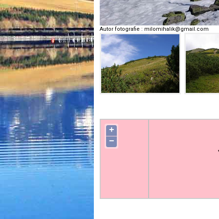
Autor fotografie
:
milomihalik@gmail.com
+
−