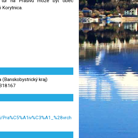
m túr na Prašivú môže byť obec
i Korytnica.
 (Banskobystrický kraj)
,318167
g/wiki/Pra%C5%A1iv%C3%A1_%28vrch