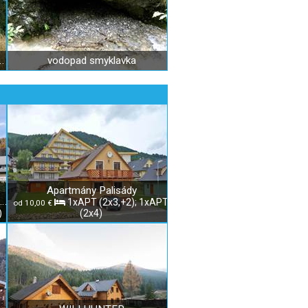
– Pamätník Nemecká
vodopad smyklavka
Apartmány Palisády
Prázdninové domy Hanka & Danka
1xAPT (2x3,+2); 1xAPT
od 10,00 €
)
(2x4)