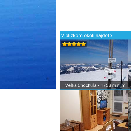
V blízkom okolí nájdete
Veľká Chochuľa - 1753 m n. m.