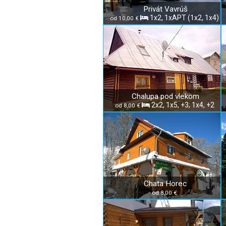
Privát Vavrúš
1x2, 1xAPT (1x2, 1x4)
od 10,00 €
Chalupa pod vlekom
2x2, 1x5, +3; 1x4, +2
od 8,00 €
Chata Horec
od 8,00 €