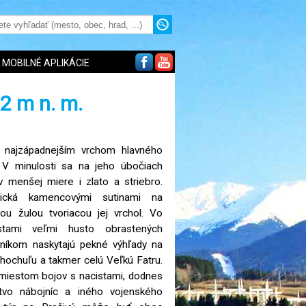
MOBILNÉ APLIKÁCIE
52 m n. m.
e najzápadnejším vrchom hlavného
 V minulosti sa na jeho úbočiach
v menšej miere i zlato a striebro.
stická kamencovými sutinami na
kou žulou tvoriacou jej vrchol. Vo
stami veľmi husto obrastených
níkom naskytajú pekné výhľady na
hochuľu a takmer celú Veľkú Fatru.
miestom bojov s nacistami, dodnes
vo nábojníc a iného vojenského