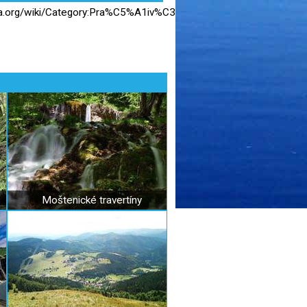
dia.org/wiki/Category:Pra%C5%A1iv%C3%A1_%281652_m%29
Moštenické travertíny