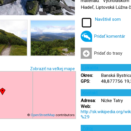
materiálu. Východisko
Hiadeľ, Liptovská Lúžna č
Navštívil som
Pridať komentár
Pridať do trasy
Lokalita
Zobraziť na veľkej mape
Okres:
Banská Bystrica
GPS:
48,877756 19
Kontakt
Adresa:
Nízke Tatry
Web:
http://sk.wikipedia.or
©
OpenStreetMap
contributors
%29
Zdroj