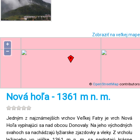
Zobraziť na veľkej mape
+
−
©
OpenStreetMap
contributors
Nová hoľa - 1361 m n. m.
Jedným z najznámejších vrchov Veľkej Fatry je vrch Nová
Hoľa vypínajúci sa nad obcou Donovaly. Na jeho východných
svahoch sa nachádzajú lyžiarske zjazdovky a vleky. Z vrcholu
ležiaceho vo výške 1361 m n. m. sa naskytajú krásne