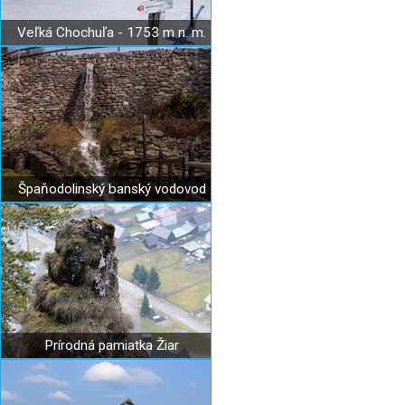
Veľká Chochuľa - 1753 m n. m.
Špaňodolinský banský vodovod
Prírodná pamiatka Žiar