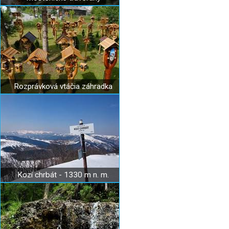
Rozprávková vtáčia záhradka
Kozí chrbát - 1330 m n. m.