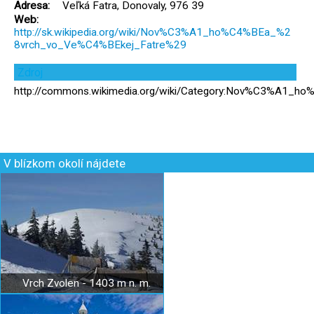
Adresa:
Veľká Fatra, Donovaly, 976 39
Web:
http://sk.wikipedia.org/wiki/Nov%C3%A1_ho%C4%BEa_%2
8vrch_vo_Ve%C4%BEkej_Fatre%29
Zdroj
http://commons.wikimedia.org/wiki/Category:Nov%C3%A1_h
V blízkom okolí nájdete
Vrch Zvolen - 1403 m n. m.