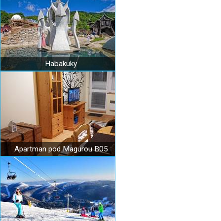
Habakuky
Apartman pod Magurou B05