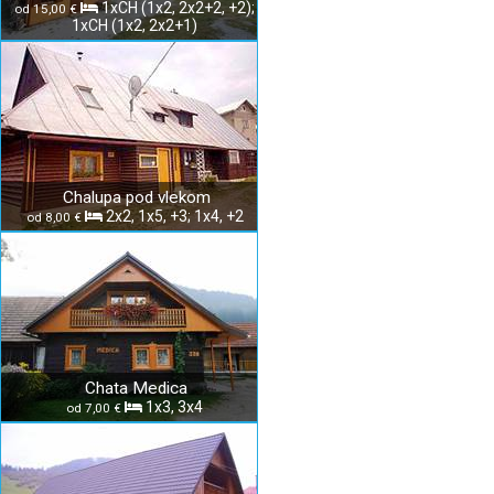
1xCH (1x2, 2x2+2, +2);
od 15,00 €
1xCH (1x2, 2x2+1)
Chalupa pod vlekom
2x2, 1x5, +3; 1x4, +2
od 8,00 €
Chata Medica
1x3, 3x4
od 7,00 €