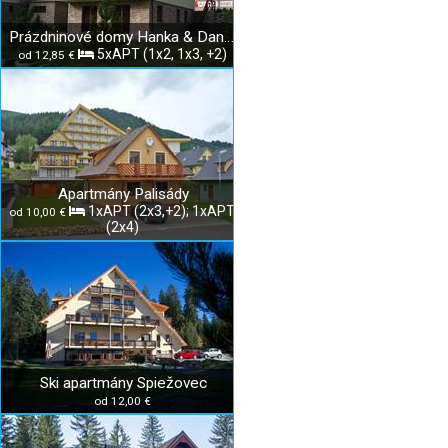
Prázdninové domy Hanka & Danka
5xAPT (1x2, 1x3, +2)
od 12,85 €
Apartmány Palisády
1xAPT (2x3,+2); 1xAPT
od 10,00 €
(2x4)
Ski apartmány Spiežovec
od 12,00 €