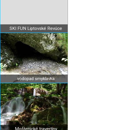
SKI FUN Liptovské Revúce
vodopad smyklavka
Moštenické travertíny