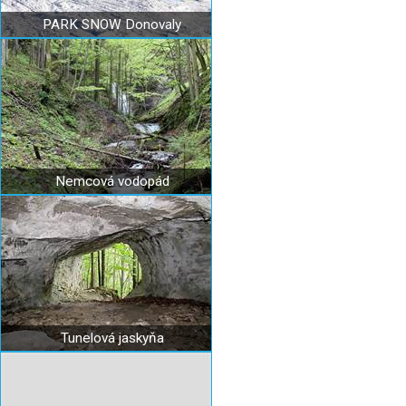
PARK SNOW Donovaly
Nemcová vodopád
Tunelová jaskyňa