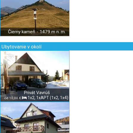
Čierny kameň - 1479 m n. m.
Ubytovanie v okolí
Privát Vavrúš
1x2, 1xAPT (1x2, 1x4)
od 10,00 €