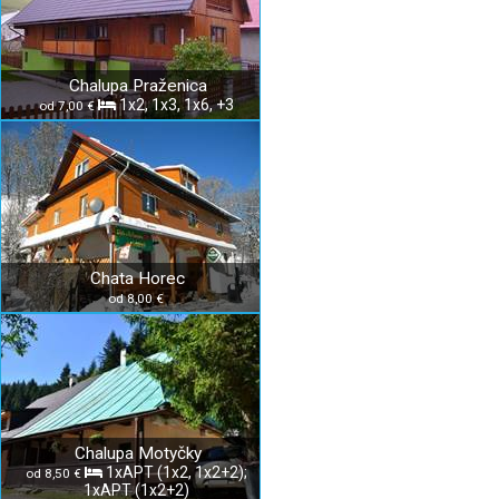
Chalupa Praženica
1x2, 1x3, 1x6, +3
od 7,00 €
Chata Horec
od 8,00 €
Chalupa Motyčky
1xAPT (1x2, 1x2+2);
od 8,50 €
1xAPT (1x2+2)