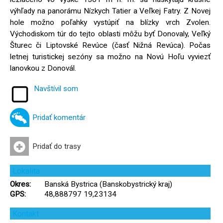
výhľady na panorámu Nízkych Tatier a Veľkej Fatry. Z Novej
hole možno poľahky vystúpiť na blízky vrch Zvolen.
Východiskom túr do tejto oblasti môžu byť Donovaly, Veľký
Šturec či Liptovské Revúce (časť Nižná Revúca). Počas
letnej turistickej sezóny sa možno na Novú Hoľu vyviezť
lanovkou z Donovál.
Navštívil som
Pridať komentár
Pridať do trasy
Lokalita
Okres:
Banská Bystrica (Banskobystrický kraj)
GPS:
48,888797 19,23134
Kontakt