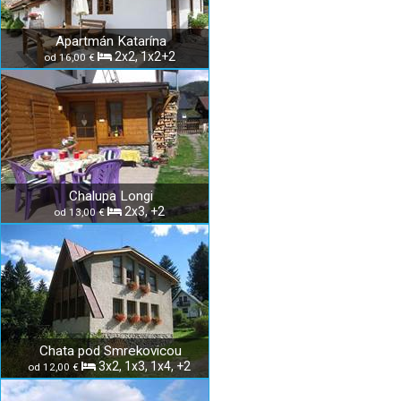
Apartmán Katarína
2x2, 1x2+2
od 16,00 €
Chalupa Longi
2x3, +2
od 13,00 €
Chata pod Smrekovicou
3x2, 1x3, 1x4, +2
od 12,00 €