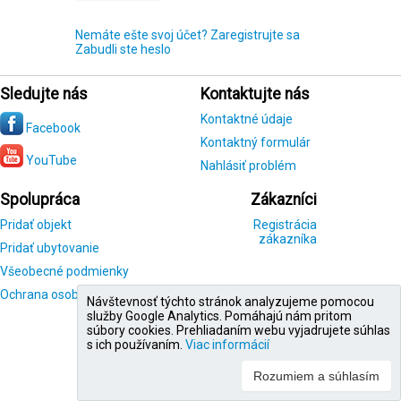
Nemáte ešte svoj účet? Zaregistrujte sa
Zabudli ste heslo
Sledujte nás
Kontaktujte nás
Kontaktné údaje
Facebook
Kontaktný formulár
YouTube
Nahlásiť problém
Spolupráca
Zákazníci
Pridať objekt
Registrácia
zákazníka
Pridať ubytovanie
Všeobecné podmienky
Ochrana osobných údajov
Návštevnosť týchto stránok analyzujeme pomocou
služby Google Analytics. Pomáhajú nám pritom
súbory cookies. Prehliadaním webu vyjadrujete súhlas
s ich používaním.
Viac informácií