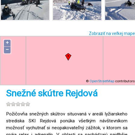
Zobraziť na veľkej mape
+
−
©
OpenStreetMap
contributors
Snežné skútre Rejdová
Požičovňa snežných skútrov situovaná v areáli lyžiarskeho
strediska SKI Rejdová ponúka všetkým návštevníkom
možnosť vychutnať si neopakovateľný zážitok, v ktorom sa
spája relax i adrenalín. V oblasti sa nachádzajú najdlhšie