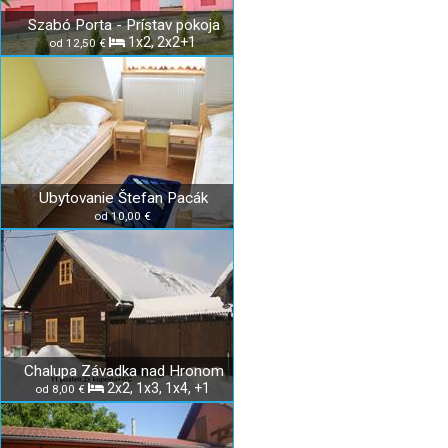
Szabó Porta - Prístav pokoja
1x2, 2x2+1
od 12,50 €
Ubytovanie Štefan Pacák
od 10,00 €
Chalupa Závadka nad Hronom
2x2, 1x3, 1x4, +1
od 8,00 €