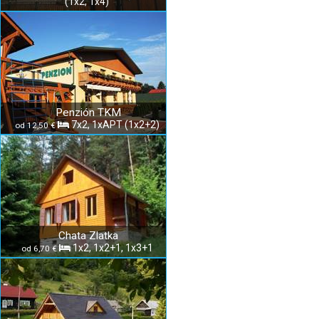
(1x2, 1x4)
Penzión TKM
7x2, 1xAPT (1x2+2)
od 12,50 €
Chata Zlatka
1x2, 1x2+1, 1x3+1
od 6,70 €