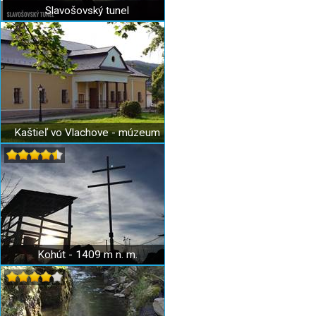
Slavošovský tunel
Kaštieľ vo Vlachove - múzeum
Kohút - 1409 m n. m.