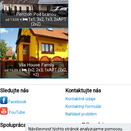
Penzión Pod bránou
1x1, 3x2, 1x3, 2xAPT
od 13,00 €
(2x2)
Vila House Family
4x2; 2x3; 1xAPT (2x2,
od 16,00 €
+2)
Sledujte nás
Kontaktujte nás
Kontaktné údaje
Facebook
Kontaktný formulár
YouTube
Nahlásiť problém
Spolupráca
Zákazníci
Návštevnosť týchto stránok analyzujeme pomocou