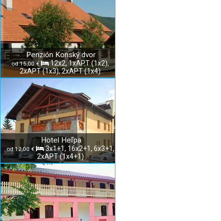
Penzión Konský dvor
12x2, 1xAPT (1x2),
od 15,00 €
2xAPT (1x3), 2xAPT (1x4)
Hotel Heľpa
3x1+1, 16x2+1, 6x3+1,
od 12,00 €
2xAPT (1x4+1)