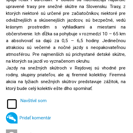
upravené trasy pre snežné skútre na Slovensku. Trasy, z
ktorých niektoré sú určené pre začiatočníkov, niektoré pre
odvážnejších a skúsenejších jazdcov, sú bezpečné, vedú
krásnym prostredím s vyhliadkami a miestami na
občerstvenie. Ich dĺžka sa pohybuje v rozmedzí 10 – 65 km
a absolvovať sa dajú za 0,5 – 6,5 hodiny. Jedinečnou
atrakciou sú večerné a nočné jazdy s neopakovateľnou
atmosférou. Pre najmenších sú prichystané detské skútre,
na ktorých sa jazdí vo vyznačenom okruhu.
Jazdy na snežných skútroch v Rejdovej sú vhodné pre
rodiny, skupiny priateľov, ale aj firemné kolektívy. Firemná
akcia na lyžiach snežných skútrov predstavuje zážitok, na
ktorý bude celý kolektív ešte dlho spomínať.
Navštívil som
Pridať komentár