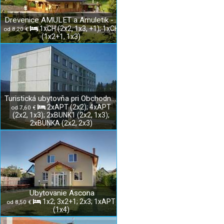
Drevenice AMULET a Amuletik - Slovenský raj
1xCH (2x2, 1x3, +1); 1xCH
od 8,20 €
(1x2+1, 1x3)
Turistická ubytovňa pri Obchodnej akadémii v Rožňave
2xAPT (2x2); 4xAPT
od 7,60 €
(2x2, 1x3); 2xBUNK1 (2x2, 1x3);
2xBUNKA (2x2, 2x3)
Ubytovanie Ascona
1x2; 3x2+1; 2x3; 1xAPT
od 8,50 €
(1x4)