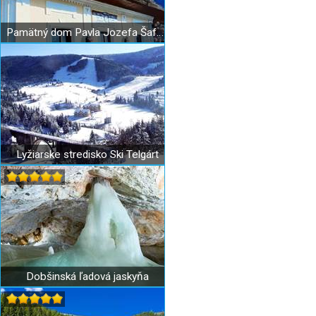
Pamätný dom Pavla Jozefa Šafárika
Lyžiarske stredisko Ski Telgárt
Dobšinská ľadová jaskyňa