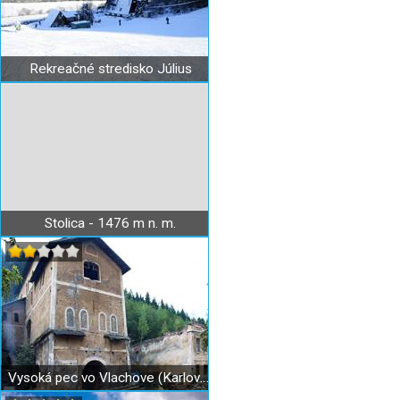
Rekreačné stredisko Július
Stolica - 1476 m n. m.
Vysoká pec vo Vlachove (Karlova huta)