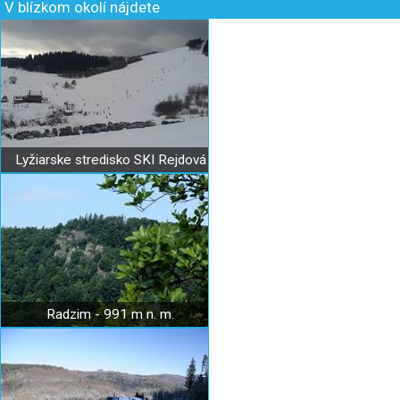
V blízkom okolí nájdete
Lyžiarske stredisko SKI Rejdová
Radzim - 991 m n. m.