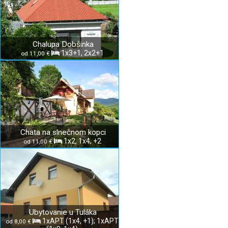
Chalupa Dobšinka
1x3+1, 2x2+1
od 11,00 €
Chata na slnečnom kopci
1x2, 1x4, +2
od 11,00 €
Ubytovanie u Tuláka
1xAPT (1x4, +1); 1xAPT
od 8,00 €