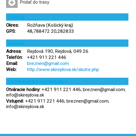
Pridať do trasy
Lokalita
Okres:
Rožňava (Košický kraj)
GPS:
48,788472 20,282833
Kontakt
Adresa:
Rejdová 190, Rejdová, 049 26
Telefón:
+421 911 221 446
Email:
breznen@gmail.com
Web:
http://www.skirejdova.sk/skutre.php
Informácie pre návštevníkov
Otváracie hodiny:
+421 911 221 446; breznen@gmail.com;
info@skirejdova.sk
Vstupné:
+421 911 221 446; breznen@gmail.com;
info@skirejdova.sk