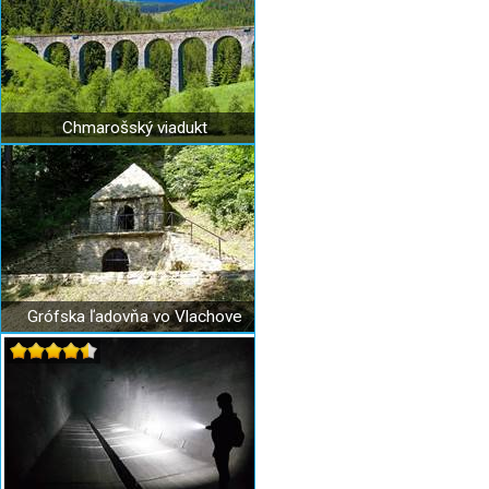
Chmarošský viadukt
Grófska ľadovňa vo Vlachove