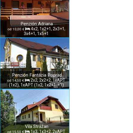
Penzión Adriana
4x2, 1x2+1, 2x3+1,
od 10,00 €
3x4+1, 1x5+1
Penzión Fantázia Poprad
2x2, 2x2+2, 1xAPT
od 14,50 €
(1x2), 1xAPT (1x2, 1x2+1, +1)
Vila Strážan
1x3, 1x3+2, 2xAPT
od 15,50 €