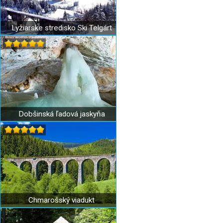
Lyžiarske stredisko Ski Telgárt
Dobšinská ľadová jaskyňa
Chmarošský viadukt