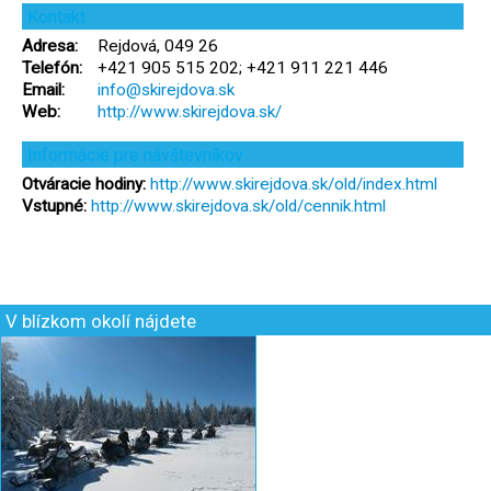
Kontakt
Adresa:
Rejdová, 049 26
Telefón:
+421 905 515 202; +421 911 221 446
Email:
info@skirejdova.sk
Web:
http://www.skirejdova.sk/
Informácie pre návštevníkov
Otváracie hodiny:
http://www.skirejdova.sk/old/index.html
Vstupné:
http://www.skirejdova.sk/old/cennik.html
V blízkom okolí nájdete