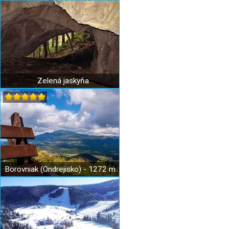
Zelená jaskyňa
Borovniak (Ondrejisko) - 1272 m n. m.