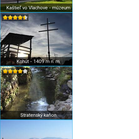
Kaštieľ vo Vlachove - múzeum
Kohút - 1409 m n. m.
Stratenský kaňon