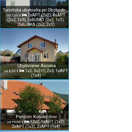
Turistická ubytovňa pri Obchodnej akadémii v Rožňave
2xAPT (2x2); 4xAPT
od 7,60 €
(2x2, 1x3); 2xBUNK1 (2x2, 1x3);
2xBUNKA (2x2, 2x3)
Ubytovanie Ascona
1x2; 3x2+1; 2x3; 1xAPT
od 8,50 €
(1x4)
Penzión Konský dvor
12x2, 1xAPT (1x2),
od 15,00 €
2xAPT (1x3), 2xAPT (1x4)