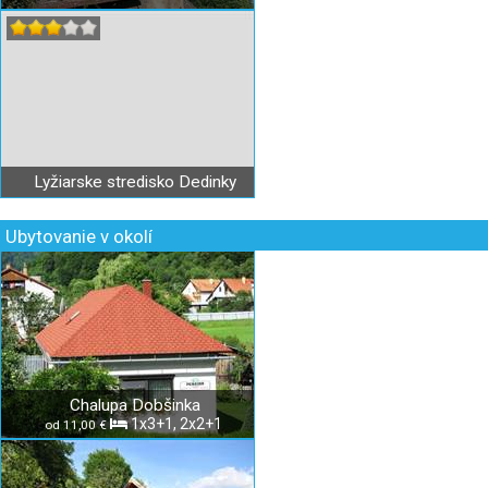
Lyžiarske stredisko Dedinky
Ubytovanie v okolí
Chalupa Dobšinka
1x3+1, 2x2+1
od 11,00 €