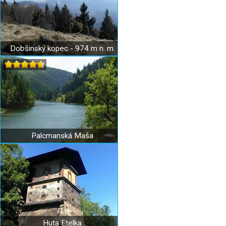
Dobšinský kopec - 974 m n. m.
Palcmanská Maša
Huta Etelka