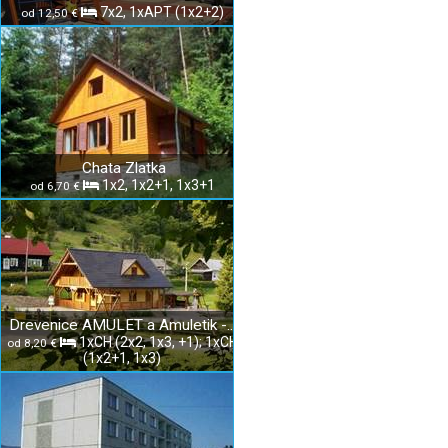
7x2, 1xAPT (1x2+2)
od 12,50 €
Chata Zlatka
1x2, 1x2+1, 1x3+1
od 6,70 €
Drevenice AMULET a Amuletik - Slovenský raj
1xCH (2x2, 1x3, +1); 1xCH
od 8,20 €
(1x2+1, 1x3)