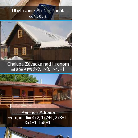
Ubytovanie Štefan Pacák
od 10,00 €
Chalupa Závadka nad Hronom
2x2, 1x3, 1x4, +1
od 8,00 €
Penzión Adriana
4x2, 1x2+1, 2x3+1,
od 10,00 €
3x4+1, 1x5+1