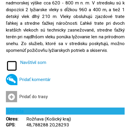
nadmorskej výške cca 620 - 800 m n. m. V stredisku sú k
dispozícii 2 lyžiarske vleky s dĺžkou 960 a 400 m, a tiež 1
detský vlek dlhý 210 m. Vleky obsluhujú zjazdové trate
ľahkej a stredne ťažkej náročnosti. Ľahké trate pri dvoch
kratších vlekoch sú technicky zasnežované, stredne ťažký
terén pri najdlhšom vleku ponúka lyžovanie len na prírodnom
snehu. Zo služieb, ktoré sa v stredisku poskytujú, možno
spomenúť požičovňu lyžiarskych potrieb a skiservis.
Navštívil som
Pridať komentár
Pridať do trasy
Lokalita
Okres:
Rožňava (Košický kraj)
GPS:
48,788288 20,28293