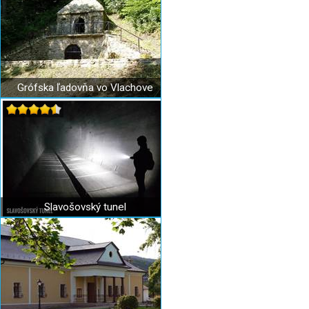
Grófska ľadovňa vo Vlachove
Slavošovský tunel