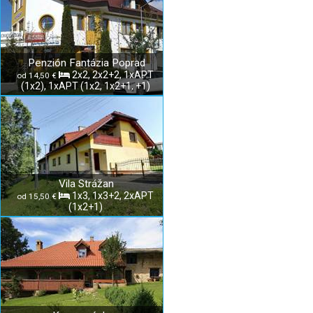
Penzión Fantázia Poprad
2x2, 2x2+2, 1xAPT
od 14,50 €
(1x2), 1xAPT (1x2, 1x2+1, +1)
Vila Strážan
1x3, 1x3+2, 2xAPT
od 15,50 €
(1x2+1)