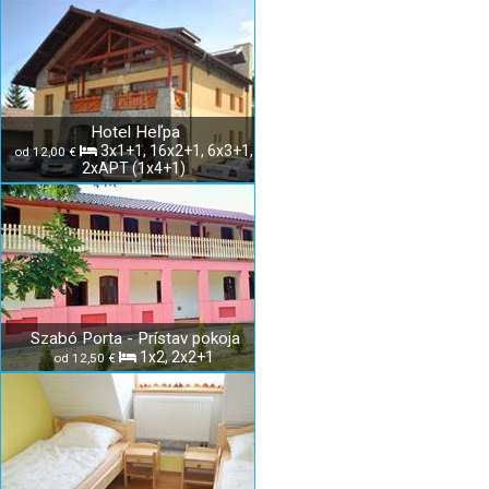
Hotel Heľpa
3x1+1, 16x2+1, 6x3+1,
od 12,00 €
2xAPT (1x4+1)
Szabó Porta - Prístav pokoja
1x2, 2x2+1
od 12,50 €