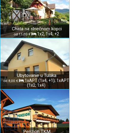
Chata na slnečnom kopci
1x2, 1x4, +2
od 11,00 €
Ubytovanie u Tuláka
1xAPT (1x4, +1); 1xAPT
od 8,00 €
(1x2, 1x4)
Penzión TKM