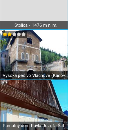
Stolica - 1476 m n. m.
Vysoká pec vo Vlachove (Karlova huta)
Pamätný dom Pavla Jozefa Šafárika