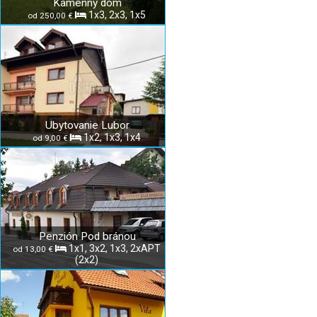
Kamenný dom
1x3, 2x3, 1x5
od 250,00 €
Ubytovanie Lubor
1x2, 1x3, 1x4
od 9,00 €
Penzión Pod bránou
1x1, 3x2, 1x3, 2xAPT
od 13,00 €
(2x2)