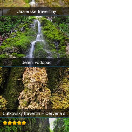
Jazierske travertíny
Jelení vodopád
Čutkovský travertín – Červená skala