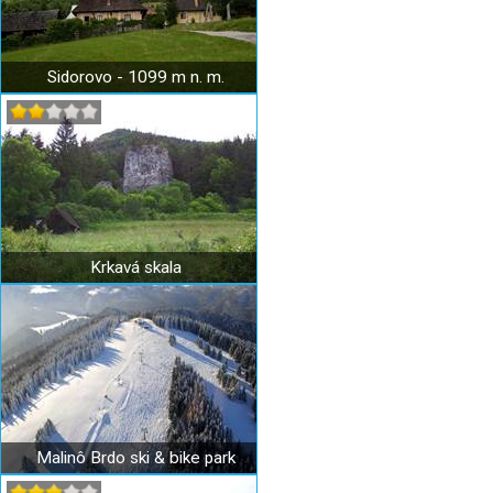
Sidorovo - 1099 m n. m.
Krkavá skala
Malinô Brdo ski & bike park