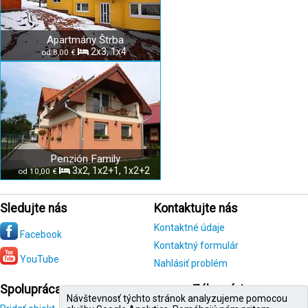
Apartmány Štrba
2x3, 1x4
od 8,00 €
Penzión Family
3x2, 1x2+1, 1x2+2
od 10,00 €
Sledujte nás
Kontaktujte nás
Kontaktné údaje
Facebook
Kontaktný formulár
YouTube
Nahlásiť problém
Spolupráca
Zákazníci
Návštevnosť týchto stránok analyzujeme pomocou