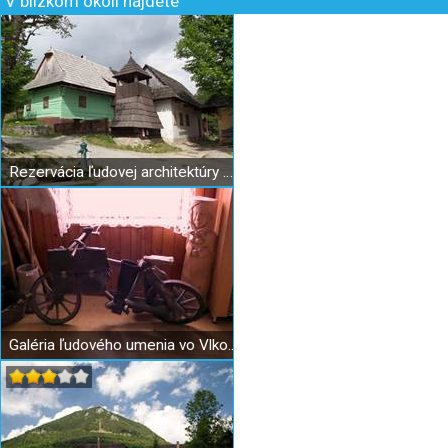
V blízkom okolí nájdete
Rezervácia ľudovej architektúry Vlkolínec
Galéria ľudového umenia vo Vlkolínci