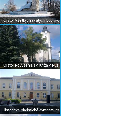
Kostol Všetkých svätých Ludrová - Kút
Kostol Povýšenia sv. Kríža v Ružomberku
Historické piaristické gymnázium v Ružomberku