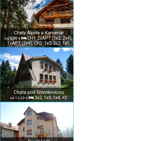
Chaty Alpina a Kamenár
CH1: 2xAPT (1x2, 2x4),
od 8,00 €
1xAPT (2x4); CH2: 1x2, 3x3, 1x5
Chata pod Smrekovicou
3x2, 1x3, 1x4, +2
od 12,00 €