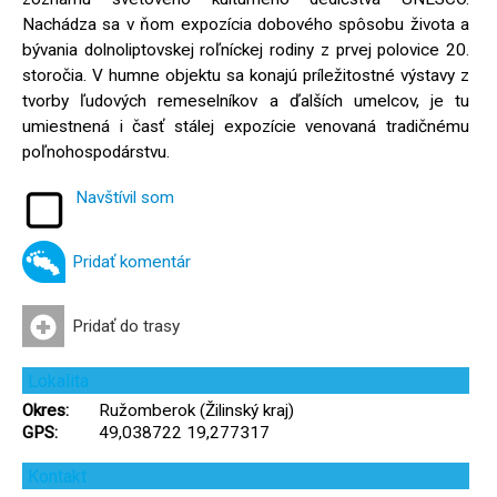
Nachádza sa v ňom expozícia dobového spôsobu života a
bývania dolnoliptovskej roľníckej rodiny z prvej polovice 20.
storočia. V humne objektu sa konajú príležitostné výstavy z
tvorby ľudových remeselníkov a ďalších umelcov, je tu
umiestnená i časť stálej expozície venovaná tradičnému
poľnohospodárstvu.
Navštívil som
Pridať komentár
Pridať do trasy
Lokalita
Okres:
Ružomberok (Žilinský kraj)
GPS:
49,038722 19,277317
Kontakt