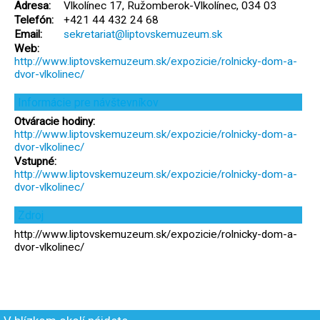
Adresa:
Vlkolínec 17, Ružomberok-Vlkolínec, 034 03
Telefón:
+421 44 432 24 68
Email:
sekretariat@liptovskemuzeum.sk
Web:
http://www.liptovskemuzeum.sk/expozicie/rolnicky-dom-a-
dvor-vlkolinec/
Informácie pre návštevníkov
Otváracie hodiny:
http://www.liptovskemuzeum.sk/expozicie/rolnicky-dom-a-
dvor-vlkolinec/
Vstupné:
http://www.liptovskemuzeum.sk/expozicie/rolnicky-dom-a-
dvor-vlkolinec/
Zdroj
http://www.liptovskemuzeum.sk/expozicie/rolnicky-dom-a-
dvor-vlkolinec/