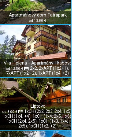
Apartmánový dom Fatrapark
od 13,80 €
Vila Helena - Apartmány Hrabovo
2x2, 2xAPT (1x2+1),
od 12,50 €
7xAPT (1x2,+2), 1xAPT (1x4, +2)
Liptovo
1xCH (2x2, 2x3, 2x4, 1x5);
od 8,00 €
1xCH (1x4, +4); 1xCH (1x4, 2x5, 1x6);
1xCH (2x4, 2x5); 1xCH (1x3, 1x4,
2x5); 1xCH (1x2, +2)