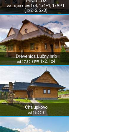
Privát LUX
1x4, 1x4+1, 1xAPT
od 10,00 €
(1x2+2, 2x3)
Drevenica Lúčny hríb
1x2, 1x4
od 17,80 €
Chalúpkovo
od 16,00 €