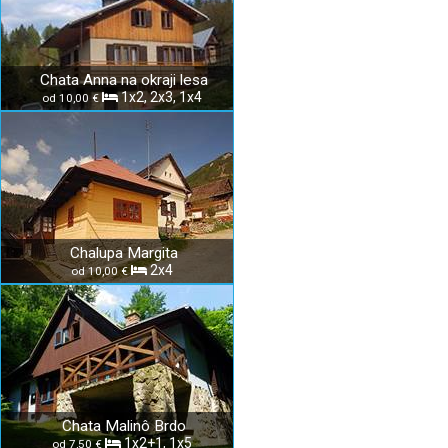
Chata Anna na okraji lesa
1x2, 2x3, 1x4
od 10,00 €
Chalupa Margita
2x4
od 10,00 €
Chata Malinô Brdo
1x2+1, 1x5
od 7,50 €