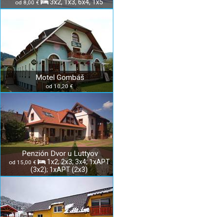
3x2, 1x3, 6x4, 1x5
od 8,00 €
Motel Gombáš
od 10,20 €
Penzión Dvor u Luttyov
1x2; 2x3; 3x4; 1xAPT
od 15,00 €
(3x2); 1xAPT (2x3)