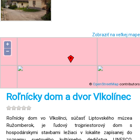
Zobraziť na veľkej mape
+
−
©
OpenStreetMap
contributors
Roľnícky dom a dvor Vlkolínec
Roľnícky dom vo Vlkolínci, súčasť Liptovského múzea
Ružomberok, je ľudový trojpriestorový dom s
hospodárskymi stavbami ležiaci v lokalite zapísanej do
zoznamu svetového kultúrneho dedičstva UNESCO.