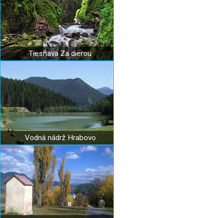
Tiesňava Za dierou
Vodná nádrž Hrabovo