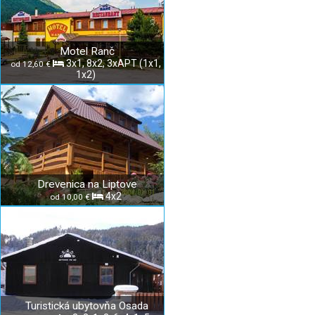
Motel Ranč
3x1, 8x2, 3xAPT (1x1,
od 12,60 €
1x2)
Drevenica na Liptove
4x2
od 10,00 €
Turistická ubytovňa Osada