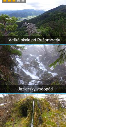
Veľká skala pri Ružomberku
Jaziersky vodopád