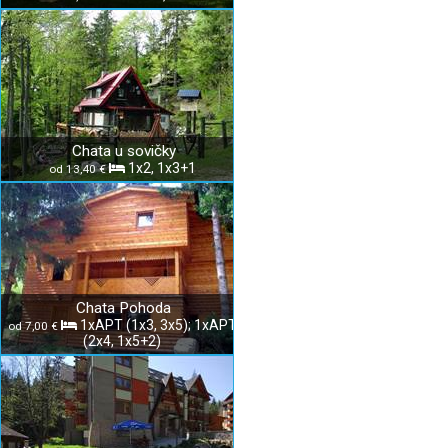
Chata u sovičky
1x2, 1x3+1
od 13,40 €
Chata Pohoda
1xAPT (1x3, 3x5); 1xAPT
od 7,00 €
(2x4, 1x5+2)