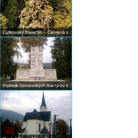
Čutkovský travertín – Červená skala
Pomník černovských martýrov v Černovej