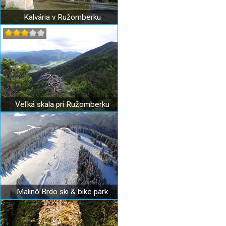
Kalvária v Ružomberku
Veľká skala pri Ružomberku
Malinô Brdo ski & bike park