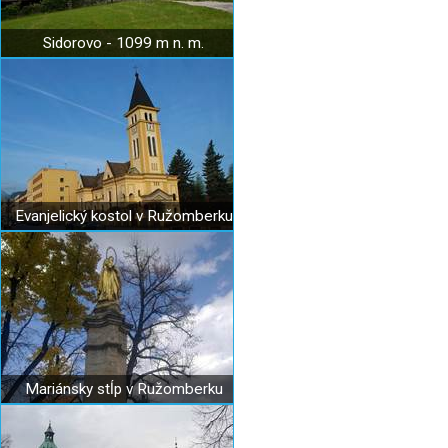
Sidorovo - 1099 m n. m.
Evanjelický kostol v Ružomberku
Mariánsky stĺp v Ružomberku