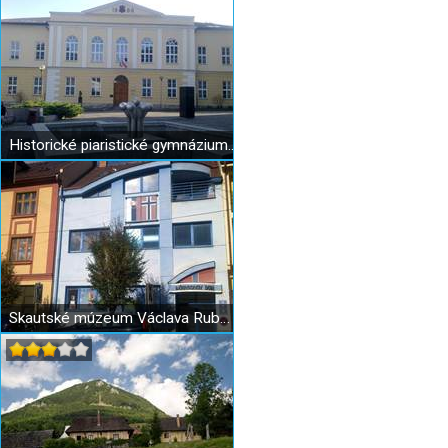
Historické piaristické gymnázium v Ružomberku
Skautské múzeum Václava Rubeša v Ružomberku