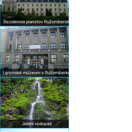
Rezidencia piaristov Ružomberok
Liptovské múzeum v Ružomberku
Jelení vodopád