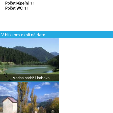
Počet kúpeľní:
11
Počet WC:
11
V blízkom okolí nájdete
Vodná nádrž Hrabovo