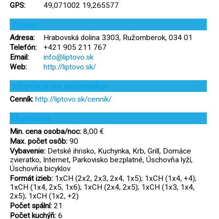
GPS:
49,071002 19,265577
Kontakt
Adresa:
Hrabovská dolina 3303, Ružomberok, 034 01
Telefón:
+421 905 211 767
Email:
info@liptovo.sk
Web:
http://liptovo.sk/
Informácie pre návštevníkov
Cenník:
http://liptovo.sk/cennik/
Ubytovanie
Min. cena osoba/noc:
8,00 €
Max. počet osôb:
90
Vybavenie:
Detské ihrisko, Kuchynka, Krb, Grill, Domáce
zvieratko, Internet, Parkovisko bezplatné, Úschovňa lyží,
Úschovňa bicyklov
Formát izieb:
1xCH (2x2, 2x3, 2x4, 1x5); 1xCH (1x4, +4);
1xCH (1x4, 2x5, 1x6); 1xCH (2x4, 2x5); 1xCH (1x3, 1x4,
2x5); 1xCH (1x2, +2)
Počet spální:
21
Počet kuchýň:
6