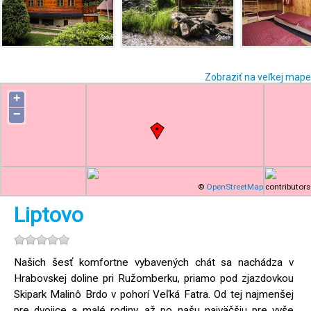
Zobraziť na veľkej mape
+
−
©
OpenStreetMap
contributors
Liptovo
Našich šesť komfortne vybavených chát sa nachádza v
Hrabovskej doline pri Ružomberku, priamo pod zjazdovkou
Skipark Malinô Brdo v pohorí Veľká Fatra. Od tej najmenšej
pre dvojice a malé rodiny, až po našu najväčšiu pre vyše