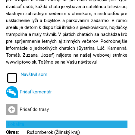
dvadsať osôb, každá chata je vybavená satelitnou televíziou,
vlastným záhradným sedením s ohniskom, miestnosťou pre
uskladnenie lyží a bicyklov, a parkovaním zadarmo. V rámci
areálu je deťom k dispozícii ihrisko s pieskoviskom, hojdačky,
trampolína a malý trávnik. V piatich chatách sa nachádza krb
pre spríjemnenie letných aj zimných večerov. Podrobnejšie
informácie o jednotlivých chatách (Bystrina, Lúč, Kamenná,
Tomáš, Zuzana, Jozef) nájdete na našej webovej stránke
www.liptovo.sk. Tešíme sa na Vašu návštevu!
Navštívil som
Pridať komentár
Pridať do trasy
Lokalita
Okres:
Ružomberok (Žilinský kraj)