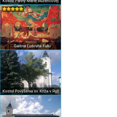
Kostol Panny Márie Ružencovej v Černovej
Galéria Ľudovíta Fullu
Kostol Povýšenia sv. Kríža v Ružomberku