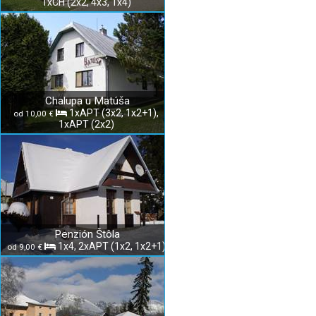
1xCH (2x2, 4x3, 1x4)
Chalupa u Matúša
1xAPT (3x2, 1x2+1),
od 10,00 €
1xAPT (2x2)
Penzión Štôla
1x4, 2xAPT (1x2, 1x2+1)
od 9,00 €