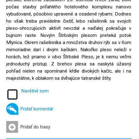
počas stavby priľahlého hotelového komplexu nanovo
vybudované, pôsobivo upravené a osadené rybami. Dodnes
ho však treba pravidelne čistiť, lebo rašelinník sa svojich
pleso-ohrozujúcich aktivít nevzdal a naďalej pokračuje v
bujnom raste. Novým Štrbským plesom preteká potok
Mlynica. Okrem rašelinníka a množstva druhov rýb sa v ňom
mimoriadne darí i divým kačkám. Nakoľko pleso neleží v
horách, lež priamo v obci Štrbské Pleso, je k nemu veľmi
jednoduchý prístup. Z brehov plesa sa naskytá úžasný
pohľad nielen na spomínané kŕdle divokých kačíc, ale i na
majestátne, k oblakom sa dvíhajúce tatranské štíty.
Navštívil som
Pridať komentár
Pridať do trasy