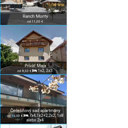
Ranch Monty
od 11,00 €
Privát Maja
1x2, 2x3
od 8,50 €
Čerešňový sad apartmány
7x4,1x2+2,2x2, 1x8
od 16,00 €
alebo 2x4