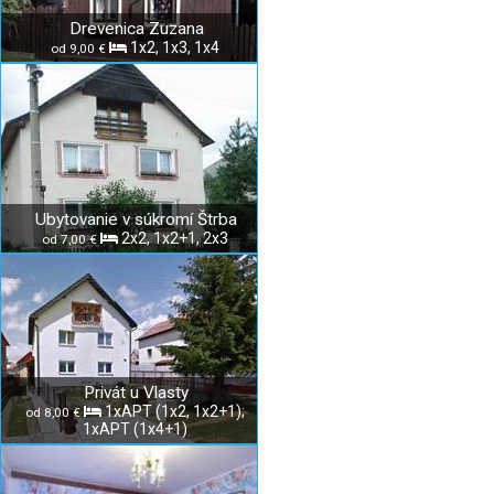
Drevenica Zuzana
1x2, 1x3, 1x4
od 9,00 €
Ubytovanie v súkromí Štrba
2x2, 1x2+1, 2x3
od 7,00 €
Privát u Vlasty
1xAPT (1x2, 1x2+1);
od 8,00 €
1xAPT (1x4+1)