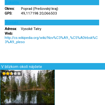
Lokalita
Okres:
Poprad (Prešovský kraj)
GPS:
49,117198 20,066503
Kontakt
Adresa:
Vysoké Tatry
Web:
http://cs.wikipedia.org/wiki/Nov%C3%A9_%C5%A0trbsk%C
3%A9_pleso
V blízkom okolí nájdete