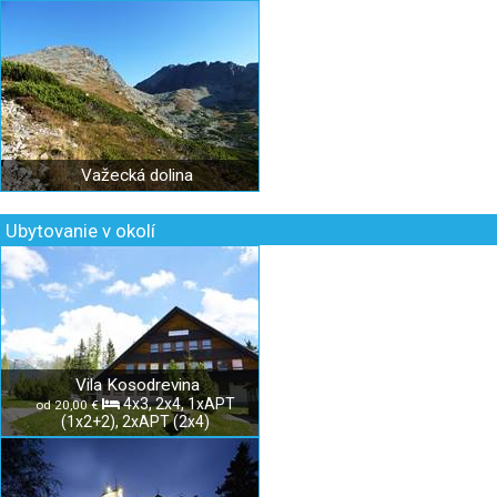
Važecká dolina
Ubytovanie v okolí
Vila Kosodrevina
4x3, 2x4, 1xAPT
od 20,00 €
(1x2+2), 2xAPT (2x4)