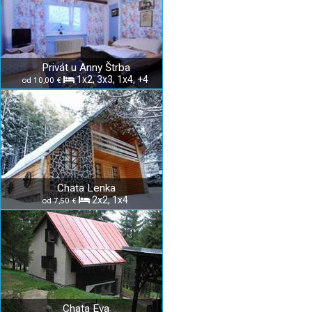
Privát u Anny Štrba
1x2, 3x3, 1x4, +4
od 10,00 €
Chata Lenka
2x2, 1x4
od 7,50 €
Chata Eva