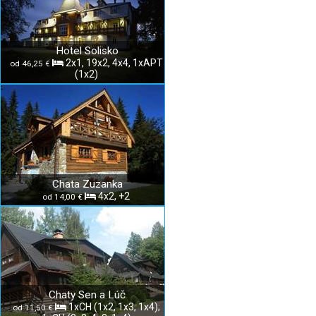
Hotel Solisko
2x1, 19x2, 4x4, 1xAPT
od 46,25 €
(1x2)
Chata Zuzanka
4x2, +2
od 14,00 €
Chaty Sen a Lúč
1xCH (1x2, 1x3, 1x4);
od 11,50 €