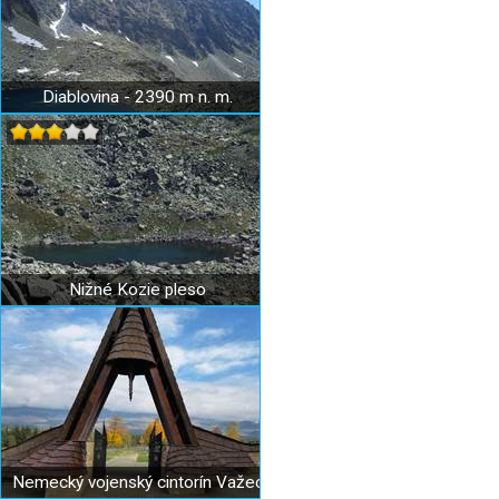
Diablovina - 2390 m n. m.
Nižné Kozie pleso
Nemecký vojenský cintorín Važec