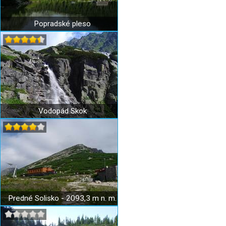
Popradské pleso
Vodopád Skok
Predné Solisko - 2093,3 m n. m.