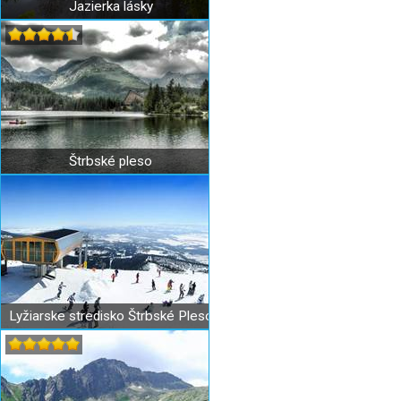
Jazierka lásky
Štrbské pleso
Lyžiarske stredisko Štrbské Pleso