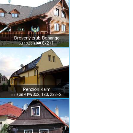
Drevený zrub Benango
8x2+1
od 13,00 €
Penzión Kalm
3x2, 1x3, 2x3+2
od 6,35 €