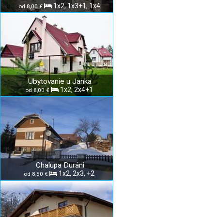
1x2, 1x3+1, 1x4
od 8,00 €
Ubytovanie u Janka
1x2, 2x4+1
od 8,00 €
Chalupa Duráni
1x2, 2x3, +2
od 8,50 €