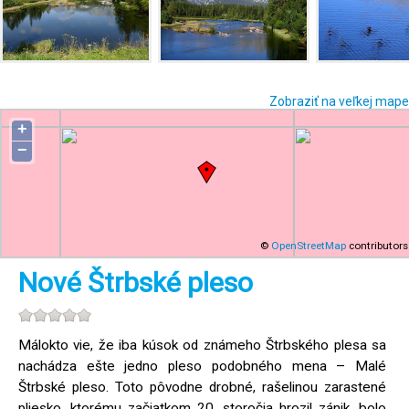
Zobraziť na veľkej mape
+
−
©
OpenStreetMap
contributors
Nové Štrbské pleso
Málokto vie, že iba kúsok od známeho Štrbského plesa sa
nachádza ešte jedno pleso podobného mena – Malé
Štrbské pleso. Toto pôvodne drobné, rašelinou zarastené
pliesko, ktorému začiatkom 20. storočia hrozil zánik, bolo