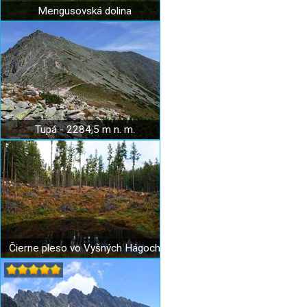
Mengusovská dolina
Tupá - 2284,5 m n. m.
Čierne pleso vo Vyšných Hágoch