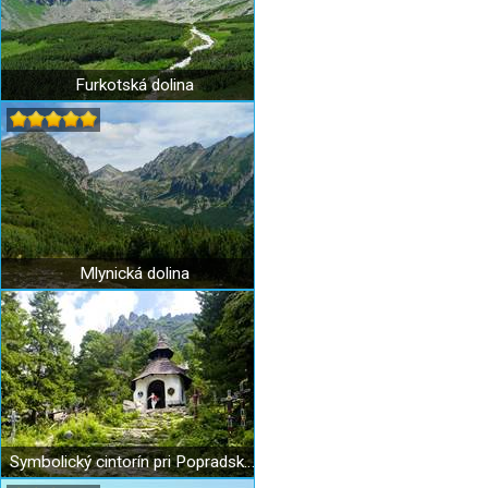
Furkotská dolina
Mlynická dolina
Symbolický cintorín pri Popradskom plese