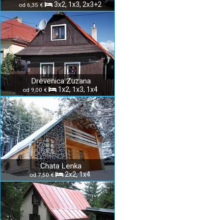
3x2, 1x3, 2x3+2
od 6,35 €
Drevenica Zuzana
1x2, 1x3, 1x4
od 9,00 €
Chata Lenka
2x2, 1x4
od 7,50 €