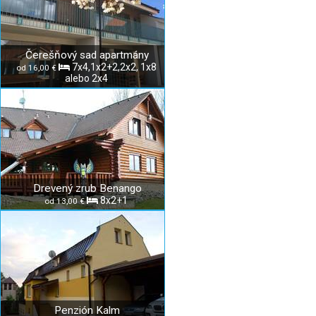
Čerešňový sad apartmány
7x4,1x2+2,2x2, 1x8
od 16,00 €
alebo 2x4
Drevený zrub Benango
8x2+1
od 13,00 €
Penzión Kalm