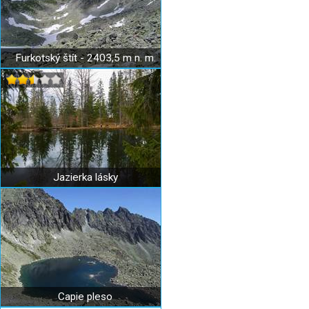
Furkotský štít - 2403,5 m n. m.
Jazierka lásky
Capie pleso