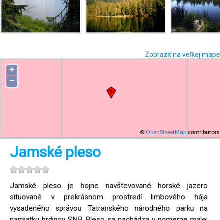
Zobraziť na veľkej mape
+
−
©
OpenStreetMap
contributors
Jamské pleso
Jamské pleso je hojne navštevované horské jazero
situované v prekrásnom prostredí limbového hája
vysadeného správou Tatranského národného parku na
pamiatku hrdinov SNP. Pleso sa nachádza v pomerne malej