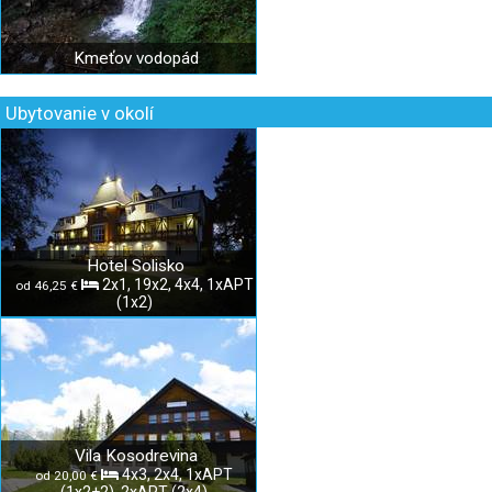
Kmeťov vodopád
Ubytovanie v okolí
Hotel Solisko
2x1, 19x2, 4x4, 1xAPT
od 46,25 €
(1x2)
Vila Kosodrevina
4x3, 2x4, 1xAPT
od 20,00 €