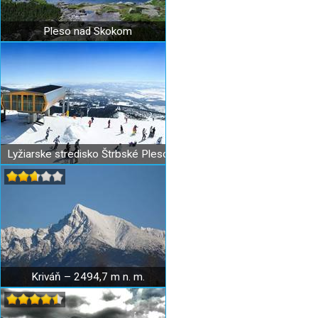
Pleso nad Skokom
Lyžiarske stredisko Štrbské Pleso
Kriváň – 2494,7 m n. m.