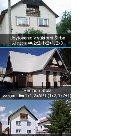
Ubytovanie v súkromí Štrba
2x2, 1x2+1, 2x3
od 7,00 €
Penzión Štôla
1x4, 2xAPT (1x2, 1x2+1)
od 9,00 €