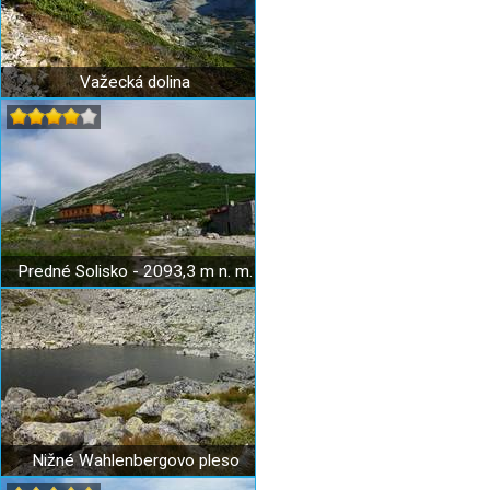
Važecká dolina
Predné Solisko - 2093,3 m n. m.
Nižné Wahlenbergovo pleso