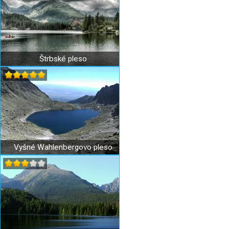
Štrbské pleso
Vyšné Wahlenbergovo pleso