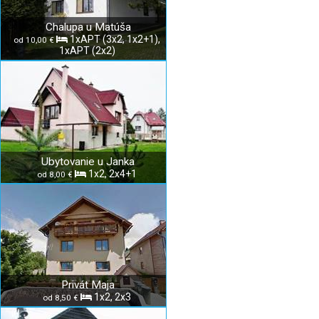
Chalupa u Matúša
1xAPT (3x2, 1x2+1),
od 10,00 €
1xAPT (2x2)
Ubytovanie u Janka
1x2, 2x4+1
od 8,00 €
Privát Maja
1x2, 2x3
od 8,50 €