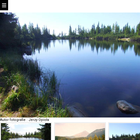
Autor fotografie
:
Jerzy Opioła