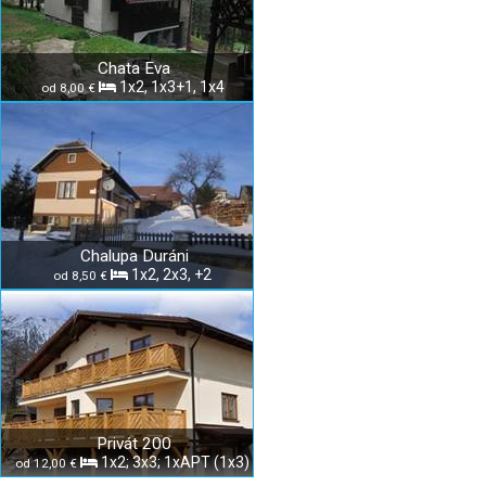
Chata Eva
1x2, 1x3+1, 1x4
od 8,00 €
Chalupa Duráni
1x2, 2x3, +2
od 8,50 €
Privát 200
1x2; 3x3; 1xAPT (1x3)
od 12,00 €