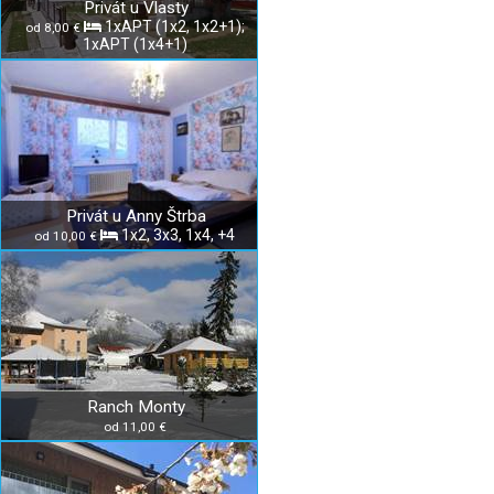
Privát u Vlasty
1xAPT (1x2, 1x2+1);
od 8,00 €
1xAPT (1x4+1)
Privát u Anny Štrba
1x2, 3x3, 1x4, +4
od 10,00 €
Ranch Monty
od 11,00 €