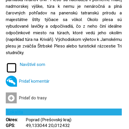
nadmorskej výške, túra k nemu je nenáročná a plná
čarovných pohľadov na panenskú tatranskú prírodu a
majestátne štíty týčiace sa vôkol. Okolo plesa sú
vybudované lavičky a odpočívadlá, čo z neho činí ideálne
odpočinkové miesto na túrach, ktoré vedú jeho okolím
(napríklad túra na Kriváň). Východiskom výletov k Jamskému
plesu je zväčša Štrbské Pleso alebo turistické rázcestie Tri
studničky.
Navštívil som
Pridať komentár
Pridať do trasy
Lokalita
Okres:
Poprad (Prešovský kraj)
GPS:
49,133044 20,012432