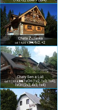
(1x2+2), 2xAPT (2x4)
Chata Zuzanka
4x2, +2
od 14,00 €
Chaty Sen a Lúč
1xCH (1x2, 1x3, 1x4);
od 11,50 €
1xCH (2x2, 4x3, 1x4)