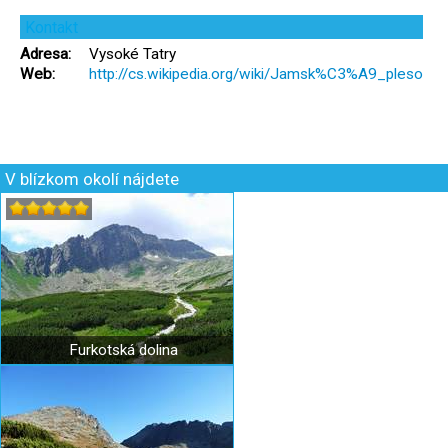
Kontakt
Adresa:
Vysoké Tatry
Web:
http://cs.wikipedia.org/wiki/Jamsk%C3%A9_pleso
V blízkom okolí nájdete
Furkotská dolina