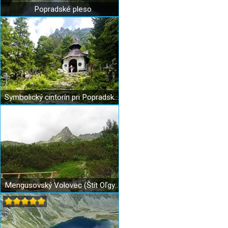
Popradské pleso
Symbolický cintorín pri Popradskom plese
Mengusovský Volovec (Štít Oľgy) - 2227,5 m n. m.