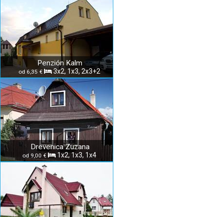
Penzión Kalm
3x2, 1x3, 2x3+2
od 6,35 €
Drevenica Zuzana
1x2, 1x3, 1x4
od 9,00 €