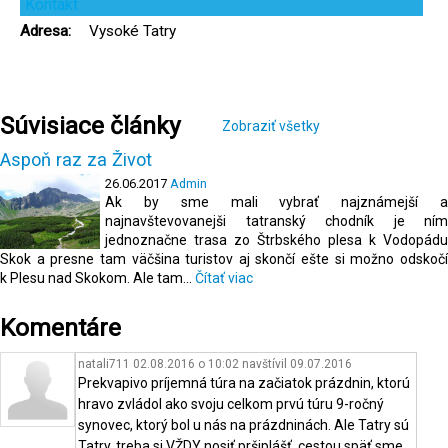
Kontakt
Adresa:
Vysoké Tatry
Súvisiace články
Zobraziť všetky
Aspoň raz za Život
26.06.2017
Admin
Ak by sme mali vybrať najznámejší a
najnavštevovanejši tatranský chodník je ním
jednoznačne trasa zo Štrbského plesa k Vodopádu
Skok a presne tam väčšina turistov aj skončí ešte si možno odskočí
k Plesu nad Skokom. Ale tam...
Čítať viac
Komentáre
natali711 02.08.2016 o 10:02
navštívil
09.07.2016
Prekvapivo príjemná túra na začiatok prázdnin, ktorú
hravo zvládol ako svoju celkom prvú túru 9-ročný
synovec, ktorý bol u nás na prázdninách. Ale Tatry sú
Tatry, treba si VŽDY nosiť pršiplášť, cestou späť sme