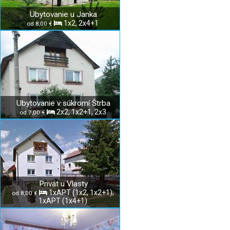
Ubytovanie u Janka
1x2, 2x4+1
od 8,00 €
Ubytovanie v súkromí Štrba
2x2, 1x2+1, 2x3
od 7,00 €
Privát u Vlasty
1xAPT (1x2, 1x2+1);
od 8,00 €
1xAPT (1x4+1)