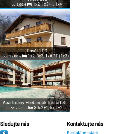
1x2, 1x3+1, 1x4
od 8,00 €
Privát 200
1x2; 3x3; 1xAPT (1x3)
od 12,00 €
Apartmány Hrebienok Resort Starý Smokovec
30x2+1, 5x 2+2
od 75,00 €
Sledujte nás
Kontaktujte nás
Kontaktné údaje