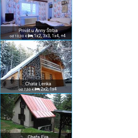
Privát u Anny Štrba
1x2, 3x3, 1x4, +4
od 10,00 €
Chata Lenka
2x2, 1x4
od 7,50 €
Chata Eva