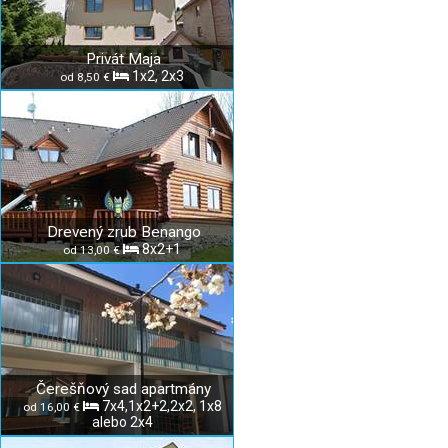
Privát Maja
1x2, 2x3
od 8,50 €
Drevený zrub Benango
8x2+1
od 13,00 €
Čerešňový sad apartmány
7x4,1x2+2,2x2, 1x8
od 16,00 €
alebo 2x4