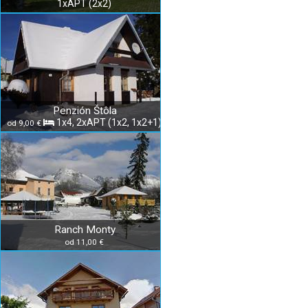
1xAPT (2x2)
Penzión Štôla
1x4, 2xAPT (1x2, 1x2+1)
od 9,00 €
Ranch Monty
od 11,00 €