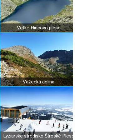
Veľké Hincovo pleso
Važecká dolina
Lyžiarske stredisko Štrbské Pleso