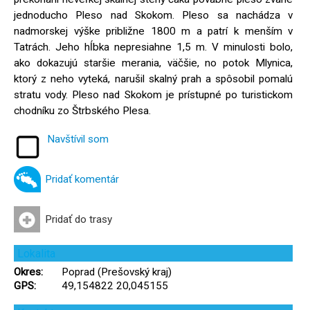
jednoducho Pleso nad Skokom. Pleso sa nachádza v
nadmorskej výške približne 1800 m a patrí k menším v
Tatrách. Jeho hĺbka nepresiahne 1,5 m. V minulosti bolo,
ako dokazujú staršie merania, väčšie, no potok Mlynica,
ktorý z neho vyteká, narušil skalný prah a spôsobil pomalú
stratu vody. Pleso nad Skokom je prístupné po turistickom
chodníku zo Štrbského Plesa.
Navštívil som
Pridať komentár
Pridať do trasy
Lokalita
Okres:
Poprad (Prešovský kraj)
GPS:
49,154822 20,045155