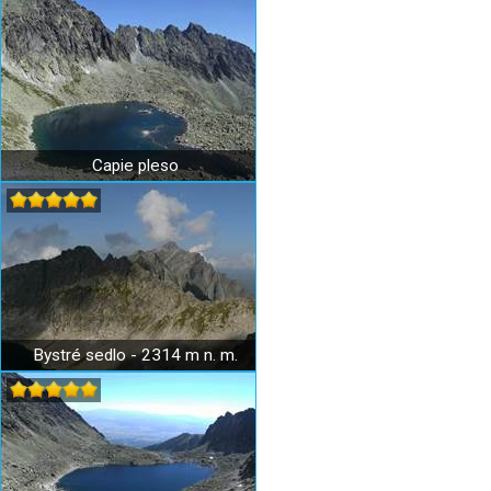
Capie pleso
Bystré sedlo - 2314 m n. m.