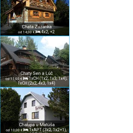
Chata Zuzanka
4x2, +2
od 14,00 €
Chaty Sen a Lúč
1xCH (1x2, 1x3, 1x4);
od 11,50 €
1xCH (2x2, 4x3, 1x4)
Chalupa u Matúša
1xAPT (3x2, 1x2+1),
od 10,00 €