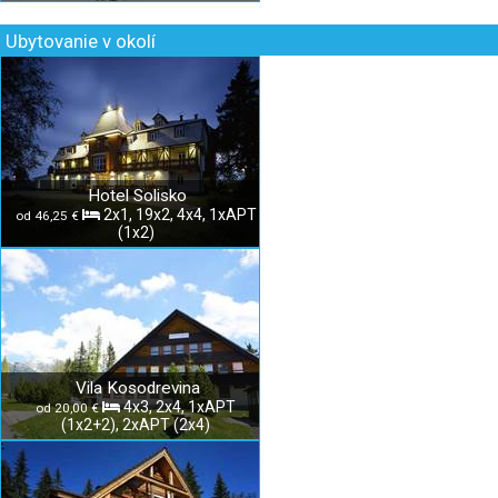
Ubytovanie v okolí
Hotel Solisko
2x1, 19x2, 4x4, 1xAPT
od 46,25 €
(1x2)
Vila Kosodrevina
4x3, 2x4, 1xAPT
od 20,00 €
(1x2+2), 2xAPT (2x4)