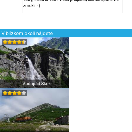
zmokli :-)
V blízkom okolí nájdete
Vodopád Skok