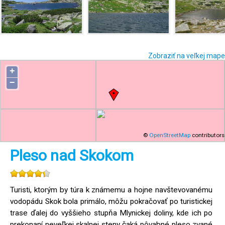
Zobraziť na veľkej mape
+
−
©
OpenStreetMap
contributors
Pleso nad Skokom
Turisti, ktorým by túra k známemu a hojne navštevovanému
vodopádu Skok bola primálo, môžu pokračovať po turistickej
trase ďalej do vyššieho stupňa Mlynickej doliny, kde ich po
prekonaní neveľkej skalnej steny čaká pôvabné pleso zvané