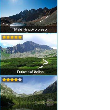
Malé Hincovo pleso
Furkotská dolina