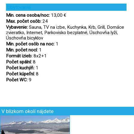
Ubytovanie
Min. cena osoba/noc:
13,00 €
Max. počet osôb:
24
Vybavenie:
Sauna, TV na izbe, Kuchynka, Krb, Grill, Domáce
zvieratko, Internet, Parkovisko bezplatné, Úschovňa lyží,
Úschovňa bicyklov
Min. počet osôb na noc:
1
Min. počet nocí:
1
Formát izieb:
8x2+1
Počet spální:
8
Počet kuchýň:
1
Počet kúpeľní:
8
Počet WC:
9
V blízkom okolí nájdete