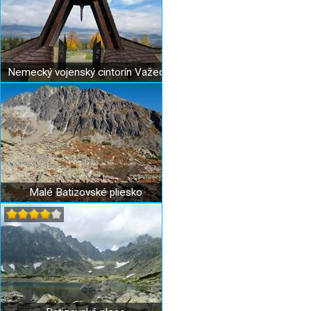
Nemecký vojenský cintorín Važec
Malé Batizovské pliesko