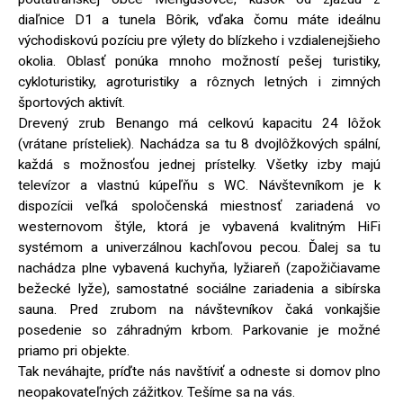
diaľnice D1 a tunela Bôrik, vďaka čomu máte ideálnu
východiskovú pozíciu pre výlety do blízkeho i vzdialenejšieho
okolia. Oblasť ponúka mnoho možností pešej turistiky,
cykloturistiky, agroturistiky a rôznych letných i zimných
športových aktivít.
Drevený zrub Benango má celkovú kapacitu 24 lôžok
(vrátane prísteliek). Nachádza sa tu 8 dvojlôžkových spální,
každá s možnosťou jednej prístelky. Všetky izby majú
televízor a vlastnú kúpeľňu s WC. Návštevníkom je k
dispozícii veľká spoločenská miestnosť zariadená vo
westernovom štýle, ktorá je vybavená kvalitným HiFi
systémom a univerzálnou kachľovou pecou. Ďalej sa tu
nachádza plne vybavená kuchyňa, lyžiareň (zapožičiavame
bežecké lyže), samostatné sociálne zariadenia a sibírska
sauna. Pred zrubom na návštevníkov čaká vonkajšie
posedenie so záhradným krbom. Parkovanie je možné
priamo pri objekte.
Tak neváhajte, príďte nás navštíviť a odneste si domov plno
neopakovateľných zážitkov. Tešíme sa na vás.