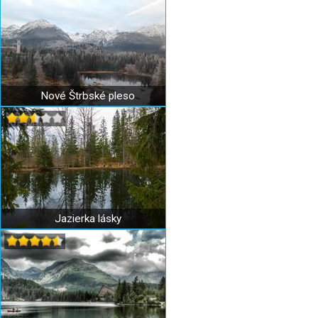
Nové Štrbské pleso
Jazierka lásky