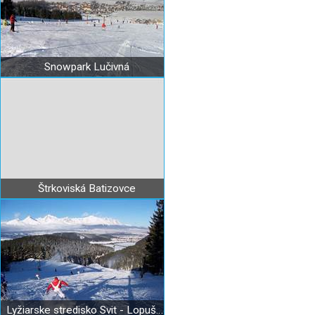
Snowpark Lučivná
Štrkoviská Batizovce
Lyžiarske stredisko Svit - Lopušná dolina