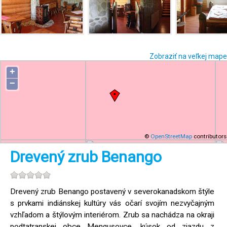
Zobraziť na veľkej mape
+
−
©
OpenStreetMap
contributors
Drevený zrub Benango
Drevený zrub Benango postavený v severokanadskom štýle
s prvkami indiánskej kultúry vás očarí svojím nezvyčajným
vzhľadom a štýlovým interiérom. Zrub sa nachádza na okraji
podtatranskej obce Mengusovce, kúsok od zjazdu z