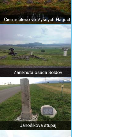
Čierne pleso vo Vyšných Hágoch
Zaniknutá osada Šoldov
Jánošíkova stupaj