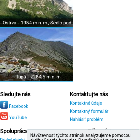
Ostrva - 1984 m n. m., Sedlo pod Ostrvou
Tupá - 2284,5 m n. m.
Sledujte nás
Kontaktujte nás
Kontaktné údaje
Facebook
Kontaktný formulár
YouTube
Nahlásiť problém
Spolupráca
Zákazníci
Návštevnosť týchto stránok analyzujeme pomocou