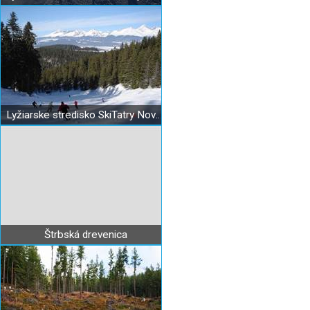
Lyžiarske stredisko SkiTatry Nová Lopušná dolina
Štrbská drevenica