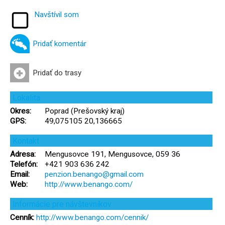
Navštívil som
Pridať komentár
Pridať do trasy
Lokalita
Okres:
Poprad (Prešovský kraj)
GPS:
49,075105 20,136665
Kontakt
Adresa:
Mengusovce 191, Mengusovce, 059 36
Telefón:
+421 903 636 242
Email:
penzion.benango@gmail.com
Web:
http://www.benango.com/
Informácie pre návštevníkov
Cenník:
http://www.benango.com/cennik/