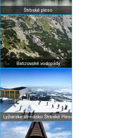
Štrbské pleso
Batizovské vodopády
Lyžiarske stredisko Štrbské Pleso