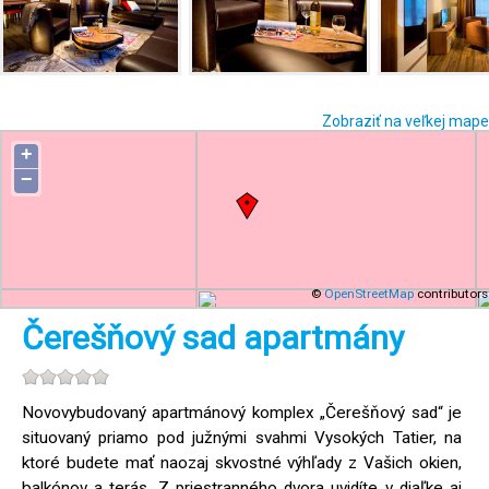
Zobraziť na veľkej mape
+
−
©
OpenStreetMap
contributors
Čerešňový sad apartmány
Novovybudovaný apartmánový komplex „Čerešňový sad“ je
situovaný priamo pod južnými svahmi Vysokých Tatier, na
ktoré budete mať naozaj skvostné výhľady z Vašich okien,
balkónov a terás. Z priestranného dvora uvidíte v diaľke aj