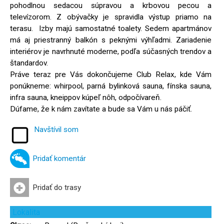
pohodlnou sedacou súpravou a krbovou pecou a
televízorom. Z obývačky je spravidla výstup priamo na
terasu. Izby majú samostatné toalety. Sedem apartmánov
má aj priestranný balkón s peknými výhľadmi. Zariadenie
interiérov je navrhnuté moderne, podľa súčasných trendov a
štandardov.
Práve teraz pre Vás dokončujeme Club Relax, kde Vám
ponúkneme: whirpool, parná bylinková sauna, fínska sauna,
infra sauna, kneippov kúpeľ nôh, odpočívareň.
Dúfame, že k nám zavítate a bude sa Vám u nás páčiť.
Navštívil som
Pridať komentár
Pridať do trasy
Lokalita