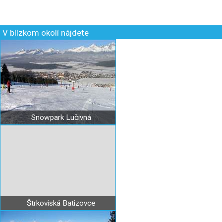
V blízkom okolí nájdete
Snowpark Lučivná
Štrkoviská Batizovce