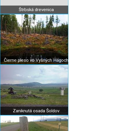
Štrbská drevenica
Čierne pleso vo Vyšných Hágoch
Zaniknutá osada Šoldov