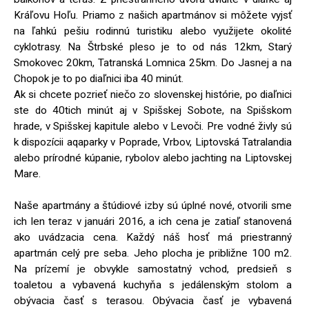
Kráľovu Hoľu. Priamo z našich apartmánov si môžete vyjsť
na ľahkú pešiu rodinnú turistiku alebo využijete okolité
cyklotrasy. Na Štrbské pleso je to od nás 12km, Starý
Smokovec 20km, Tatranská Lomnica 25km. Do Jasnej a na
Chopok je to po diaľnici iba 40 minút.
Ak si chcete pozrieť niečo zo slovenskej histórie, po diaľnici
ste do 40tich minút aj v Spišskej Sobote, na Spišskom
hrade, v Spišskej kapitule alebo v Levoči. Pre vodné živly sú
k dispozícii aqaparky v Poprade, Vrbov, Liptovská Tatralandia
alebo prírodné kúpanie, rybolov alebo jachting na Liptovskej
Mare.
Naše apartmány a štúdiové izby sú úplné nové, otvorili sme
ich len teraz v januári 2016, a ich cena je zatiaľ stanovená
ako uvádzacia cena. Každý náš hosť má priestranný
apartmán celý pre seba. Jeho plocha je približne 100 m2.
Na prízemí je obvykle samostatný vchod, predsieň s
toaletou a vybavená kuchyňa s jedálenským stolom a
obývacia časť s terasou. Obývacia časť je vybavená