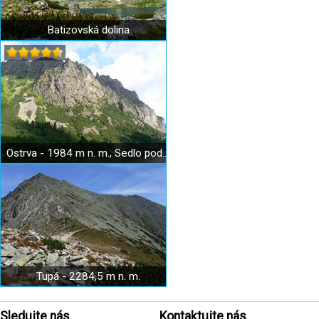
Batizovská dolina
Ostrva - 1984 m n. m., Sedlo pod Ostrvou
Tupá - 2284,5 m n. m.
Sledujte nás
Kontaktujte nás