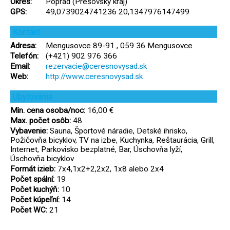
Okres:
Poprad (Prešovský kraj)
GPS:
49,0739024741236 20,1347976147499
Kontakt
Adresa:
Mengusovce 89-91 , 059 36 Mengusovce
Telefón:
(+421) 902 976 366
Email:
rezervacie@ceresnovysad.sk
Web:
http://www.ceresnovysad.sk
Ubytovanie
Min. cena osoba/noc:
16,00 €
Max. počet osôb:
48
Vybavenie:
Sauna, Športové náradie, Detské ihrisko,
Požičovňa bicyklov, TV na izbe, Kuchynka, Reštaurácia, Grill,
Internet, Parkovisko bezplatné, Bar, Úschovňa lyží,
Úschovňa bicyklov
Formát izieb:
7x4,1x2+2,2x2, 1x8 alebo 2x4
Počet spální:
19
Počet kuchýň:
10
Počet kúpeľní:
14
Počet WC:
21