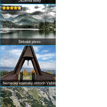
Jazierka lásky
Štrbské pleso
Nemecký vojenský cintorín Važec