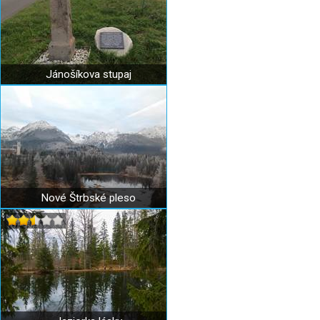
Jánošíkova stupaj
Nové Štrbské pleso