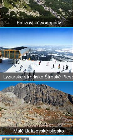
Batizovské vodopády
Lyžiarske stredisko Štrbské Pleso
Malé Batizovské pliesko