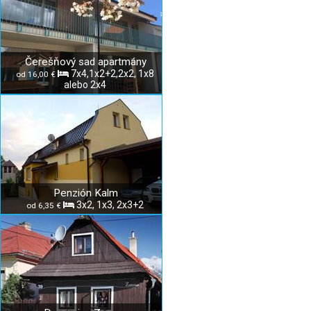
Čerešňový sad apartmány
7x4,1x2+2,2x2, 1x8
od 16,00 €
alebo 2x4
Penzión Kalm
3x2, 1x3, 2x3+2
od 6,35 €