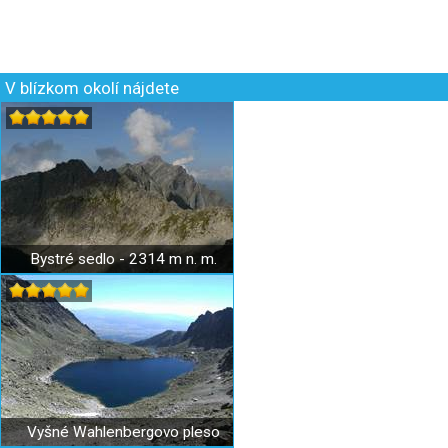
V blízkom okolí nájdete
Bystré sedlo - 2314 m n. m.
Vyšné Wahlenbergovo pleso