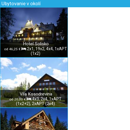
Ubytovanie v okolí
Hotel Solisko
2x1, 19x2, 4x4, 1xAPT
od 46,25 €
(1x2)
Vila Kosodrevina
4x3, 2x4, 1xAPT
od 20,00 €
(1x2+2), 2xAPT (2x4)