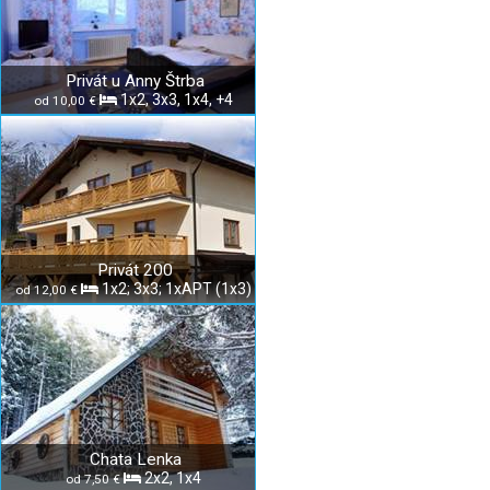
Privát u Anny Štrba
1x2, 3x3, 1x4, +4
od 10,00 €
Privát 200
1x2; 3x3; 1xAPT (1x3)
od 12,00 €
Chata Lenka
2x2, 1x4
od 7,50 €