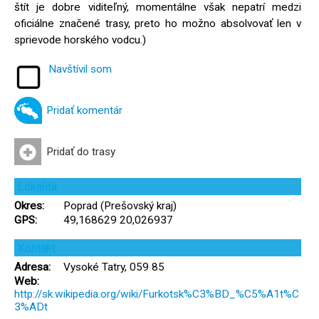
štít je dobre viditeľný, momentálne však nepatrí medzi
oficiálne značené trasy, preto ho možno absolvovať len v
sprievode horského vodcu.)
Navštívil som
Pridať komentár
Pridať do trasy
Lokalita
Okres:
Poprad (Prešovský kraj)
GPS:
49,168629 20,026937
Kontakt
Adresa:
Vysoké Tatry, 059 85
Web:
http://sk.wikipedia.org/wiki/Furkotsk%C3%BD_%C5%A1t%C
3%ADt