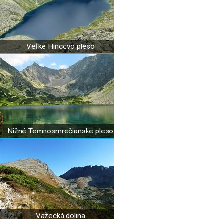
Veľké Hincovo pleso
Nižné Temnosmrečianske pleso
Važecká dolina