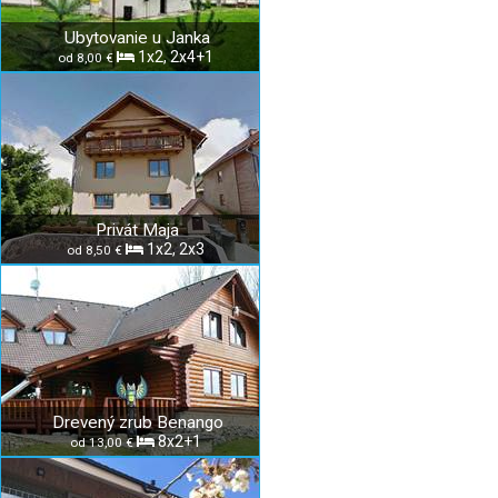
Ubytovanie u Janka
1x2, 2x4+1
od 8,00 €
Privát Maja
1x2, 2x3
od 8,50 €
Drevený zrub Benango
8x2+1
od 13,00 €