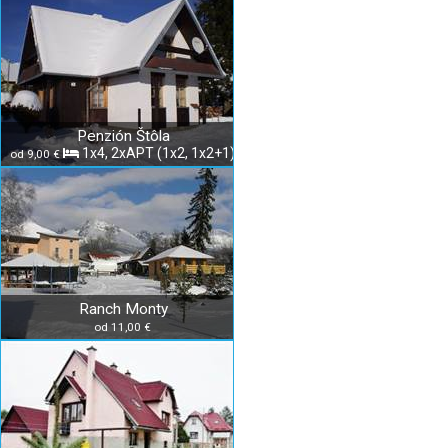
Penzión Štôla
1x4, 2xAPT (1x2, 1x2+1)
od 9,00 €
Ranch Monty
od 11,00 €