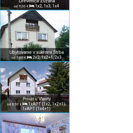
Drevenica Zuzana
1x2, 1x3, 1x4
od 9,00 €
Ubytovanie v súkromí Štrba
2x2, 1x2+1, 2x3
od 7,00 €
Privát u Vlasty
1xAPT (1x2, 1x2+1);
od 8,00 €
1xAPT (1x4+1)