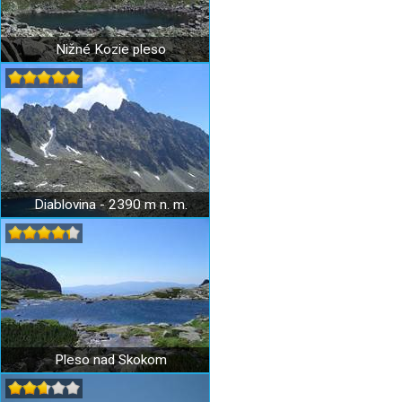
Nižné Kozie pleso
Diablovina - 2390 m n. m.
Pleso nad Skokom