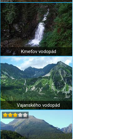
Kmeťov vodopád
Vajanského vodopád