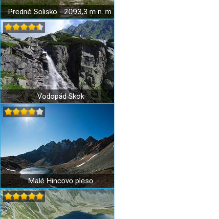
Predné Solisko - 2093,3 m n. m.
Vodopád Skok
Malé Hincovo pleso