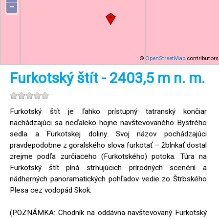
−
©
OpenStreetMap
contributors
Furkotský štít - 2403,5 m n. m.
Furkotský štít je ľahko prístupný tatranský končiar
nachádzajúci sa neďaleko hojne navštevovaného Bystrého
sedla a Furkotskej doliny. Svoj názov pochádzajúci
pravdepodobne z goralského slova furkotať – žblnkať dostal
zrejme podľa zurčiaceho (Furkotského) potoka. Túra na
Furkotský štít plná strhujúcich prírodných scenérií a
nádherných panoramatických pohľadov vedie zo Štrbského
Plesa cez vodopád Skok.
(POZNÁMKA: Chodník na oddávna navštevovaný Furkotský