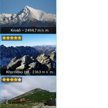
Kriváň – 2494,7 m n. m.
Kôprovský štít - 2363 m n. m.