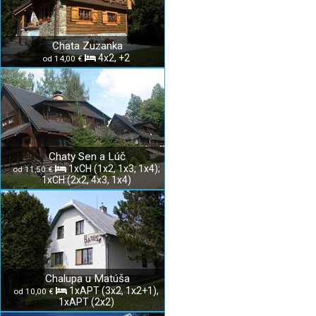
Chata Zuzanka
4x2, +2
od 14,00 €
Chaty Sen a Lúč
1xCH (1x2, 1x3, 1x4);
od 11,50 €
1xCH (2x2, 4x3, 1x4)
Chalupa u Matúša
1xAPT (3x2, 1x2+1),
od 10,00 €
1xAPT (2x2)