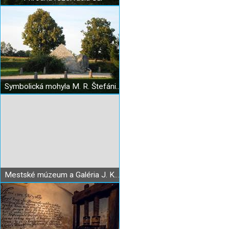
Symbolická mohyla M. R. Štefánika
Mestské múzeum a Galéria J. Kupeckého v Pezinku - Stará radnica