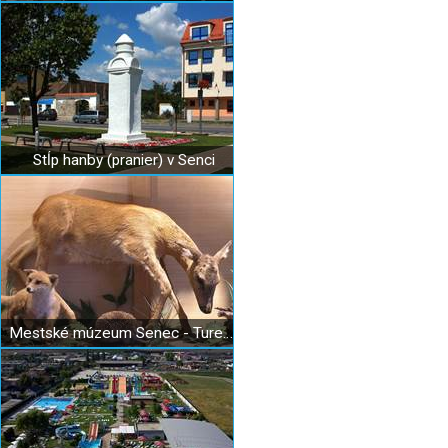
Stĺp hanby (pranier) v Senci
Mestské múzeum Senec - Turecký dom