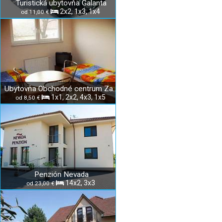
Turistická ubytovňa Galanta
2x2, 1x3, 1x4
od 11,00 €
Ubytovňa Obchodné centrum Zavar
1x1, 2x2, 4x3, 1x5
od 8,50 €
Penzión Nevada
14x2, 3x3
od 23,00 €