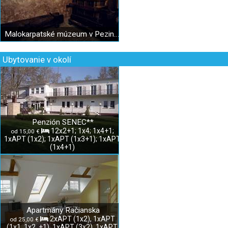
Malokarpatské múzeum v Pezinku
Ubytovanie v okolí
Penzión SENEC**
12x2+1; 1x4; 1x4+1;
od 15,00 €
1xAPT (1x2); 1xAPT (1x3+1); 1xAPT
(1x4+1)
Apartmány Račianska
2xAPT (1x2), 1xAPT
od 25,00 €
(1x1, 1x2, +1), 1xAPT (3x2), 1xAPT