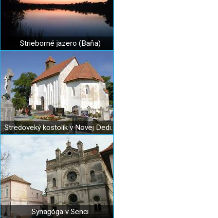
Strieborné jazero (Baňa)
Stredoveký kostolík v Novej Dedinke
Synagóga v Senci