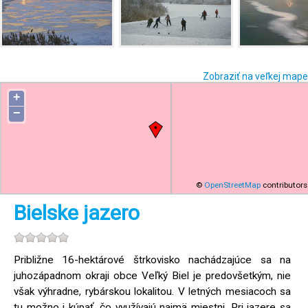
Zobraziť na veľkej mape
+
−
©
OpenStreetMap
contributors
Bielske jazero
Približne 16-hektárové štrkovisko nachádzajúce sa na
juhozápadnom okraji obce Veľký Biel je predovšetkým, nie
však výhradne, rybárskou lokalitou. V letných mesiacoch sa
tu možno i kúpať, čo využívajú najmä miestni. Pri jazere sa