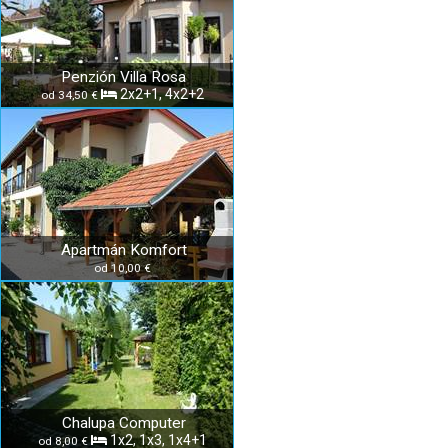
Penzión Villa Rosa
2x2+1, 4x2+2
od 34,50 €
Apartmán Komfort
od 10,00 €
Chalupa Computer
1x2, 1x3, 1x4+1
od 8,00 €