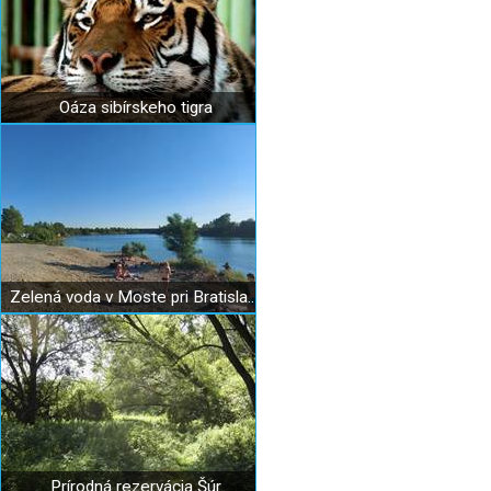
Oáza sibírskeho tigra
Zelená voda v Moste pri Bratislave
Prírodná rezervácia Šúr