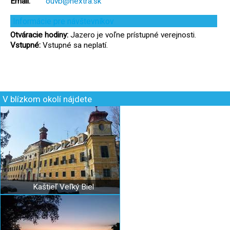
Email:
ouvb@nextra.sk
Informácie pre návštevníkov
Otváracie hodiny:
Jazero je voľne prístupné verejnosti.
Vstupné:
Vstupné sa neplatí.
V blízkom okolí nájdete
Kaštieľ Veľký Biel