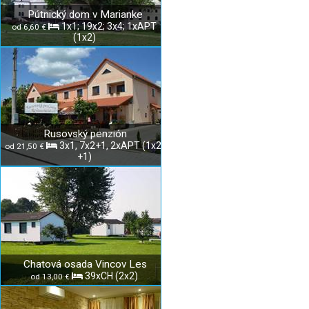
Pútnický dom v Marianke
1x1; 19x2; 3x4; 1xAPT
od 6,60 €
(1x2)
Rusovský penzión
3x1, 7x2+1, 2xAPT (1x2,
od 21,50 €
+1)
Chatová osada Vincov Les
39xCH (2x2)
od 13,00 €