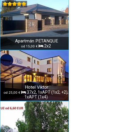
Apartmán PETANQUE
2x2
od 15,00 €
Hotel Viktor
37x2, 1xAPT (1x2, +2),
od 25,00 €
1xAPT (1x4)