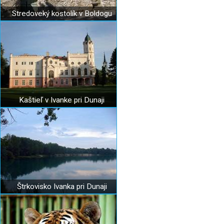
Stredoveký kostolík v Boldogu
Kaštieľ v Ivanke pri Dunaji
Štrkovisko Ivanka pri Dunaji