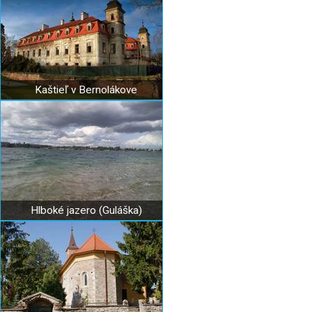
Kaštieľ v Bernolákove
Hlboké jazero (Guláška)