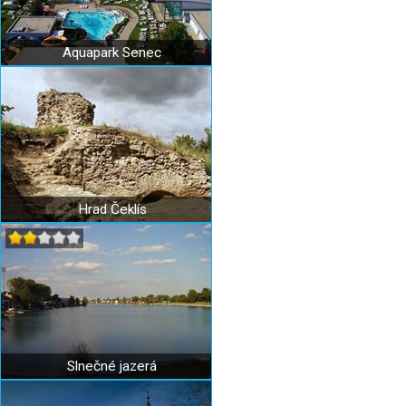
Aquapark Senec
Hrad Čeklís
Slnečné jazerá