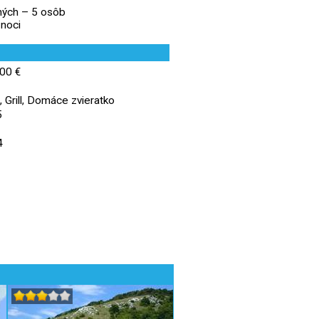
ných – 5 osôb
 noci
00 €
 Grill, Domáce zvieratko
5
4