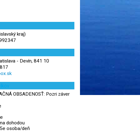
islavský kraj)
,992347
ratislava - Devín, 841 10
 817
ox.sk
níkov
ČNÁ OBSADENOSŤ: Pozri záver
e
5e
cena dohodou
65e osoba/deň