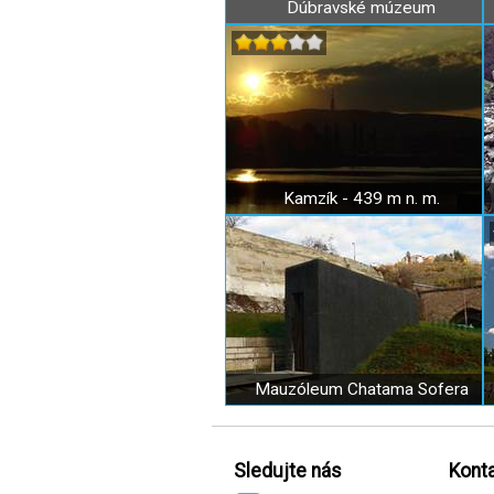
Dúbravské múzeum
Kamzík - 439 m n. m.
Mauzóleum Chatama Sofera
Sledujte nás
Konta