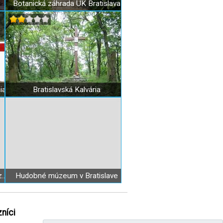
Botanická záhrada UK Bratislava
ia
Bratislavská Kalvária
Múzeum mesta Bratislavy - Múzeum Janka Jesenského
Hudobné múzeum v Bratislave
níci