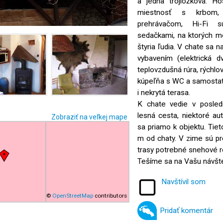
a jedna trojlôžková. Ho
miestnosť s krbom, 
prehrávačom, Hi-Fi s
sedačkami, na ktorých m
štyria ľudia. V chate sa
vybavením (elektrická dvo
teplovzdušná rúra, rýchlo
kúpeľňa s WC a samostatn
i nekrytá terasa.
K chate vedie v posle
lesná cesta, niektoré a
Zobraziť na veľkej mape
sa priamo k objektu. Tie
m od chaty. V zime sú p
trasy potrebné snehové r
Tešíme sa na Vašu návšt
Navštívil som
©
OpenStreetMap
contributors
Pridať komentár