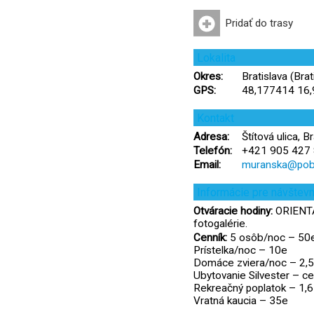
Pridať do trasy
Lokalita
Okres:
Bratislava (Brat
GPS:
48,177414 16
Kontakt
Adresa:
Štítová ulica, B
Telefón:
+421 905 427
Email:
muranska@pob
Informácie pre návštev
Otváracie hodiny:
ORIENTA
fotogalérie.
Cenník:
5 osôb/noc – 50
Prístelka/noc – 10e
Domáce zviera/noc – 2,
Ubytovanie Silvester – 
Rekreačný poplatok – 1,
Vratná kaucia – 35e