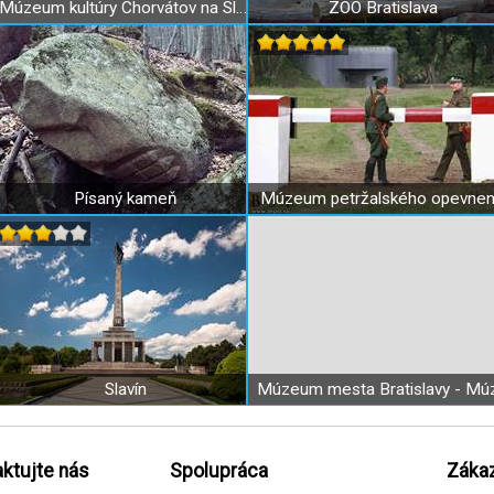
Múzeum kultúry Chorvátov na Slovensku
ZOO Bratislava
Písaný kameň
Múzeum petržalského opevnen
Slavín
ktujte nás
Spolupráca
Zákaz