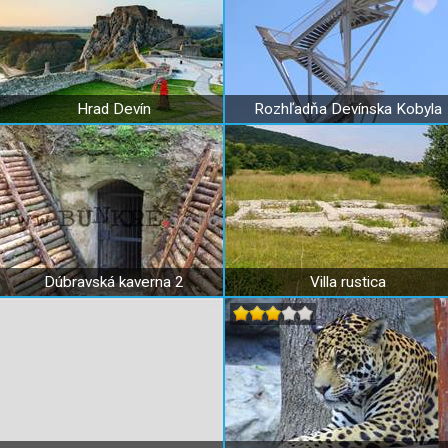
Hrad Devín
Rozhľadňa Devínska Kobyla
Dúbravská kaverna 2
Villa rustica