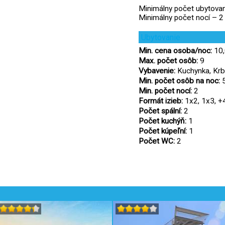
Minimálny počet ubytova
Minimálny počet nocí – 2
Ubytovanie
Min. cena osoba/noc:
10,
Max. počet osôb:
9
Vybavenie:
Kuchynka, Krb,
Min. počet osôb na noc:
Min. počet nocí:
2
Formát izieb:
1x2, 1x3, +
Počet spální:
2
Počet kuchýň:
1
Počet kúpeľní:
1
Počet WC:
2