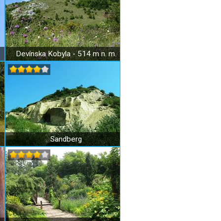
Devínska Kobyla - 514 m n. m.
Sandberg