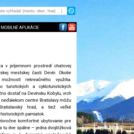
MOBILNÉ APLIKÁCIE
a v príjemnom prostredí chatovej
vskej mestskej časti Devín. Okolie
možností rekreačného využitia.
uristických a cykloturistických
žno dostať na Devínsku Kobylu, vrch
V neďalekom centre Bratislavy môžu
Bratislavský hrad, a tiež veľké
 historických pamiatok.
eloročne komfortné ubytovanie pre
a tu dve spálne – jedna dvojlôžková