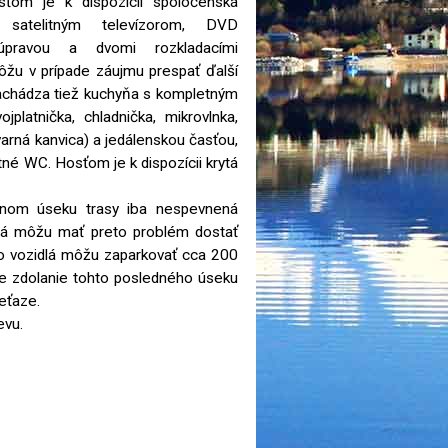
sťom je k dispozícii spoločenská
satelitným televízorom, DVD
úpravou a dvomi rozkladacími
ôžu v prípade záujmu prespať ďalší
 nachádza tiež kuchyňa s kompletným
jplatnička, chladnička, mikrovlnka,
varná kanvica) a jedálenskou časťou,
é WC. Hosťom je k dispozícii krytá
dnom úseku trasy iba nespevnená
utá môžu mať preto problém dostať
to vozidlá môžu zaparkovať cca 200
re zdolanie tohto posledného úseku
eťaze.
evu.