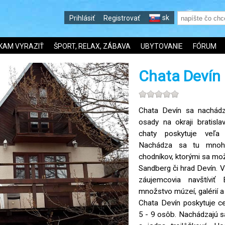
sk
Prihlásiť
Registrovať
KAM VYRAZIŤ
ŠPORT, RELAX, ZÁBAVA
UBYTOVANIE
FÓRUM
Chata Devín
Chata Devín sa nachádz
osady na okraji bratisla
chaty poskytuje veľa 
Nachádza sa tu mnoho t
chodníkov, ktorými sa mo
Sandberg či hrad Devín. 
záujemcovia navštíviť 
množstvo múzeí, galérií a
Chata Devín poskytuje c
5 - 9 osôb. Nachádzajú s