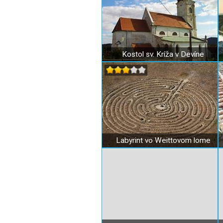
Kostol sv. Kríža v Devíne
Labyrint vo Weittovom lome