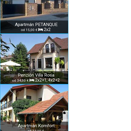
Apartmán PETANQUE
2x2
od 15,00 €
Penzión Villa Rosa
2x2+1, 4x2+2
od 34,50 €
Apartmán Komfort