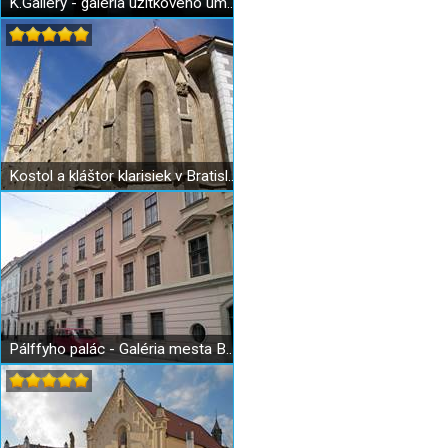
K.Gallery - galéria úžitkového umenia
Kostol a kláštor klarisiek v Bratislave
Pálffyho palác - Galéria mesta Bratislavy