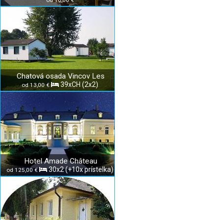
od 10,00 €
Chatová osada Vincov Les
39xCH (2x2)
od 13,00 €
Hotel Amade Château
30x2 (+10x prístelka)
od 125,00 €