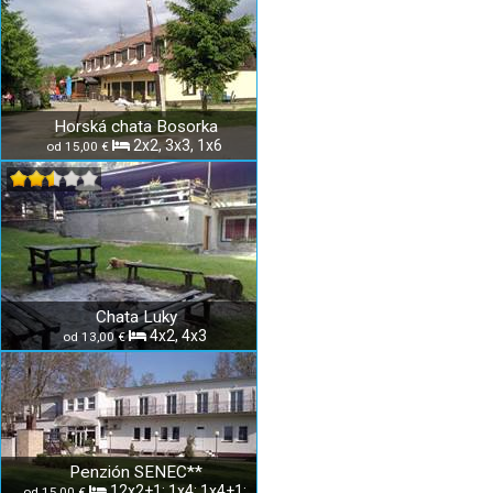
Horská chata Bosorka
2x2, 3x3, 1x6
od 15,00 €
Chata Luky
4x2, 4x3
od 13,00 €
Penzión SENEC**
12x2+1; 1x4; 1x4+1;
od 15,00 €