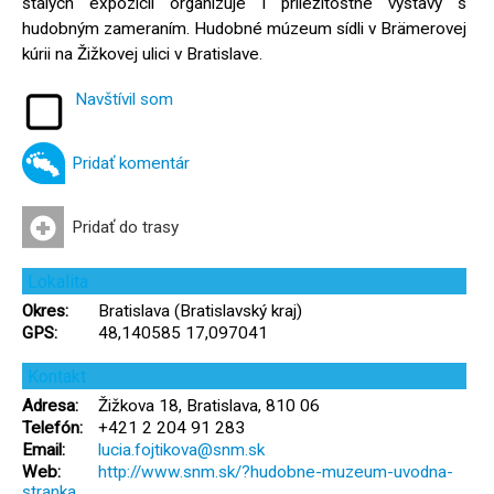
stálych expozícií organizuje i príležitostné výstavy s
hudobným zameraním. Hudobné múzeum sídli v Brämerovej
kúrii na Žižkovej ulici v Bratislave.
Navštívil som
Pridať komentár
Pridať do trasy
Lokalita
Okres:
Bratislava (Bratislavský kraj)
GPS:
48,140585 17,097041
Kontakt
Adresa:
Žižkova 18, Bratislava, 810 06
Telefón:
+421 2 204 91 283
Email:
lucia.fojtikova@snm.sk
Web:
http://www.snm.sk/?hudobne-muzeum-uvodna-
stranka