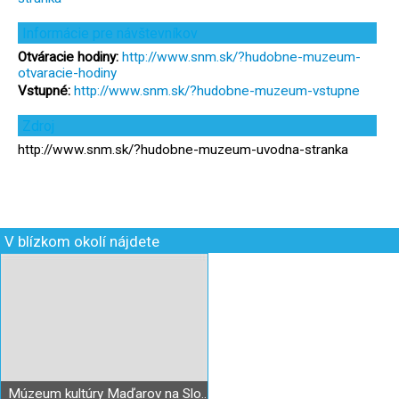
Informácie pre návštevníkov
Otváracie hodiny:
http://www.snm.sk/?hudobne-muzeum-
otvaracie-hodiny
Vstupné:
http://www.snm.sk/?hudobne-muzeum-vstupne
Zdroj
http://www.snm.sk/?hudobne-muzeum-uvodna-stranka
V blízkom okolí nájdete
Múzeum kultúry Maďarov na Slovensku Bratislava