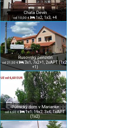
Chata Devín
1x2, 1x3, +4
od 10,00 €
Rusovský penzión
3x1, 7x2+1, 2xAPT (1x2,
od 21,50 €
+1)
Pútnický dom v Marianke
1x1; 19x2; 3x4; 1xAPT
od 6,60 €
(1x2)