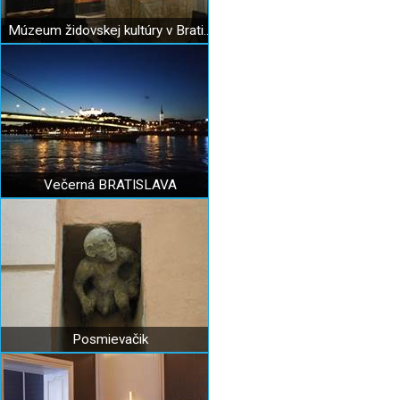
Múzeum židovskej kultúry v Bratislave
Večerná BRATISLAVA
Posmievačik