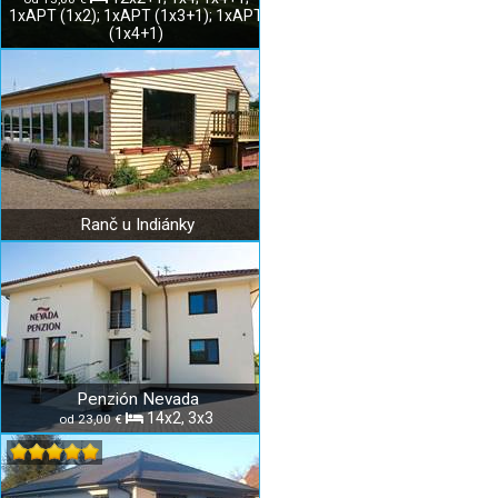
1xAPT (1x2); 1xAPT (1x3+1); 1xAPT
(1x4+1)
Ranč u Indiánky
Penzión Nevada
14x2, 3x3
od 23,00 €