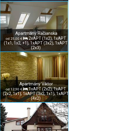
Apartmány Račianska
2xAPT (1x2), 1xAPT
od 25,00 €
(1x1, 1x2, +1), 1xAPT (3x2), 1xAPT
(2x3)
Apartmány Viktor
1xAPT (2x2); 1xAPT
od 12,90 €
(2x2, 1x1); 1xAPT (3x2, 1x1); 1xAPT
(4x2)