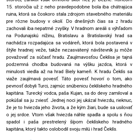
15. storočia už z neho pravdepodobne bola iba chátrajúca
ruina, ktorá sa čoskoro stala zdrojom stavebného materiálu
pre rôzne budovy v okolí. Do dnešných čias sa z hradu
zachovali iba nepatrné zvyšky. V hradnom areáli s výhľadom
na Podunajskú nížinu, Bratislavu a Bratislavský hrad sa
nachádza rozpadajúca sa vodáreň, ktorá bola postavená v
štýle hradnej veže, takže nezasvätený návštevník ju môže
považovať za súčasť hradu. Zaujímavosťou Čeklísa je tajná
podzemná chodba budovaná na výšku jazdca, ktorá v
minulosti viedla až na hrad Biely kameň. K hradu Čeklís sa
viaže zaujímavá povesť. Táto povesť hovorí o tom, ako
pevnosť dobyli Turci, zajmúc snúbenicu čeklískeho hradného
kapitána. Turecký vodca, paša Kujan, sa do devy zamiloval a
pokúšal sa ju zviesť. Jednej noci jej ukázal hviezdu, rieknuc,
že je to hviezda jeho života, a že kým žiari, bude sa usilovať
o jej srdce. Vtom však hviezda náhle spadla a spolu s ňou
spadol i paša prestrelený šípom čeklískeho hradného
kapitána, ktorý takto oslobodil svoju milú i hrad Čeklís.