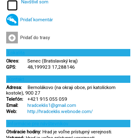
Navštívil som
Pridať komentár
Pridať do trasy
Lokalita
Okres:
Senec (Bratislavský kraj)
GPS:
48,199923 17,288146
Kontakt
Adresa:
Bernolákovo (na okraji obce, pri katolíckom
kostole), 900 27
Telefón:
+421 915 055 059
Email:
hradceklis1@gmail.com
Web:
http://hradceklis.webnode.com/
Informácie pre návštevníkov
Otváracie hodiny:
Hrad je voľne prístupný verejnosti.