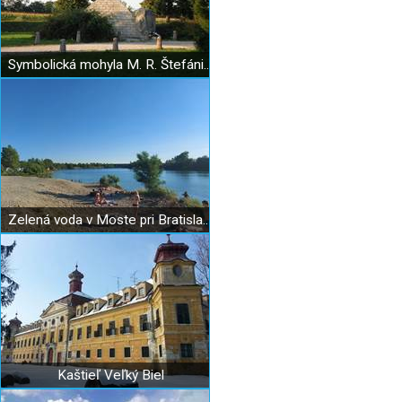
Symbolická mohyla M. R. Štefánika
Zelená voda v Moste pri Bratislave
Kaštieľ Veľký Biel