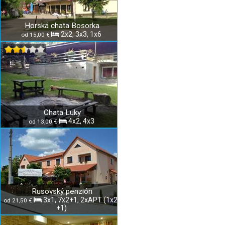
Horská chata Bosorka
2x2, 3x3, 1x6
od 15,00 €
Chata Luky
4x2, 4x3
od 13,00 €
Rusovský penzión
3x1, 7x2+1, 2xAPT (1x2,
od 21,50 €
+1)