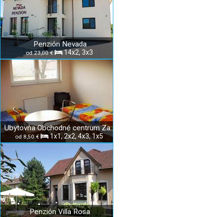
Penzión Nevada
14x2, 3x3
od 23,00 €
Ubytovňa Obchodné centrum Zavar
1x1, 2x2, 4x3, 1x5
od 8,50 €
Penzión Villa Rosa