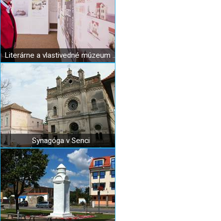
Literárne a vlastivedné múzeum vo Svätom Jure
Synagóga v Senci