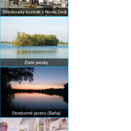
Stredoveký kostolík v Novej Dedinke
Zlaté piesky
Strieborné jazero (Baňa)