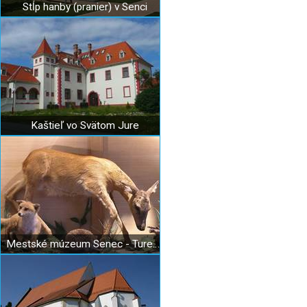
Stĺp hanby (pranier) v Senci
Kaštieľ vo Svätom Jure
Mestské múzeum Senec - Turecký dom