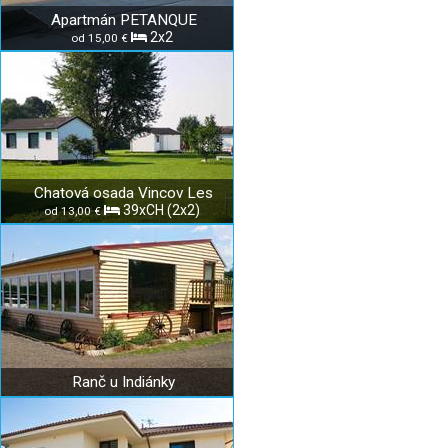
Apartmán PETANQUE
2x2
od 15,00 €
Chatová osada Vincov Les
39xCH (2x2)
od 13,00 €
Ranč u Indiánky