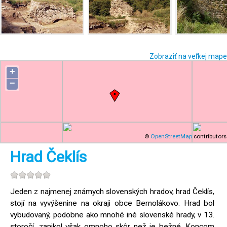
Zobraziť na veľkej mape
+
−
©
OpenStreetMap
contributors
Hrad Čeklís
Jeden z najmenej známych slovenských hradov, hrad Čeklís,
stojí na vyvýšenine na okraji obce Bernolákovo. Hrad bol
vybudovaný, podobne ako mnohé iné slovenské hrady, v 13.
storočí, zanikol však omnoho skôr než je bežné. Koncom