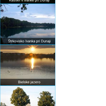
Kaštieľ v Ivanke pri Dunaji
Štrkovisko Ivanka pri Dunaji
Bielske jazero