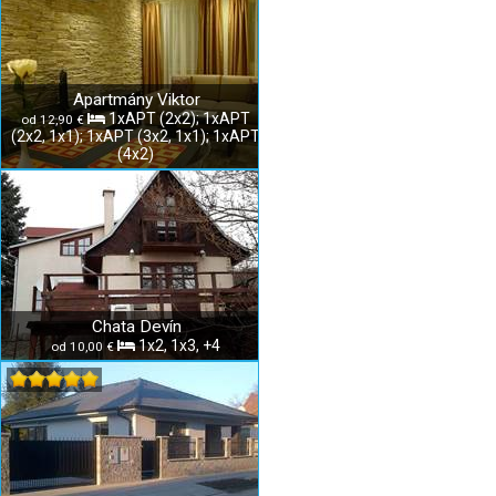
Apartmány Viktor
1xAPT (2x2); 1xAPT
od 12,90 €
(2x2, 1x1); 1xAPT (3x2, 1x1); 1xAPT
(4x2)
Chata Devín
1x2, 1x3, +4
od 10,00 €