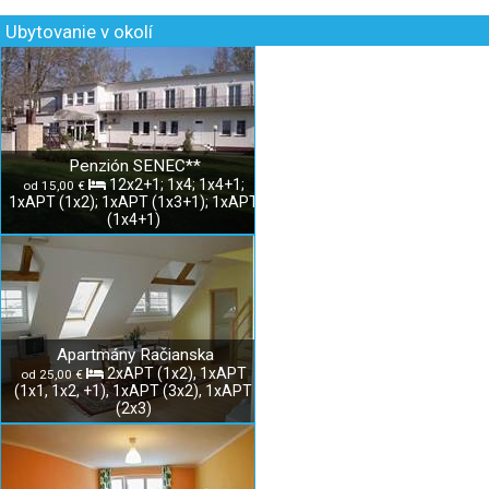
Ubytovanie v okolí
Penzión SENEC**
12x2+1; 1x4; 1x4+1;
od 15,00 €
1xAPT (1x2); 1xAPT (1x3+1); 1xAPT
(1x4+1)
Apartmány Račianska
2xAPT (1x2), 1xAPT
od 25,00 €
(1x1, 1x2, +1), 1xAPT (3x2), 1xAPT
(2x3)