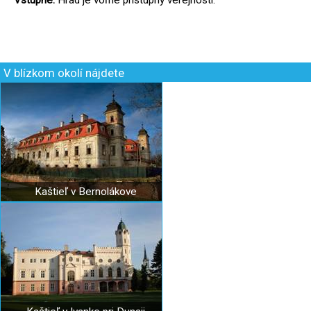
Vstupné:
Hrad je voľne prístupný verejnosti.
V blízkom okolí nájdete
Kaštieľ v Bernolákove