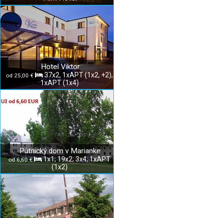
Hotel Viktor
37x2, 1xAPT (1x2, +2),
od 25,00 €
1xAPT (1x4)
Pútnický dom v Marianke
1x1; 19x2; 3x4; 1xAPT
od 6,60 €
(1x2)