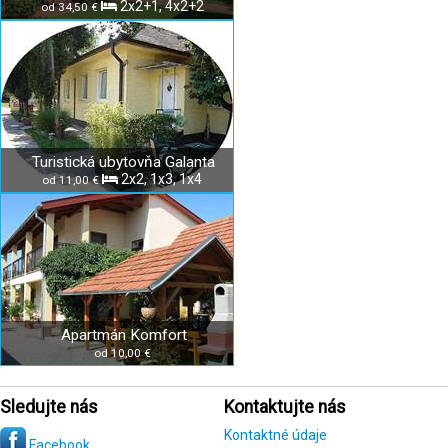
2x2+1, 4x2+2
od 34,50 €
Turistická ubytovňa Galanta
2x2, 1x3, 1x4
od 11,00 €
Apartmán Komfort
od 10,00 €
Sledujte nás
Kontaktujte nás
Kontaktné údaje
Facebook