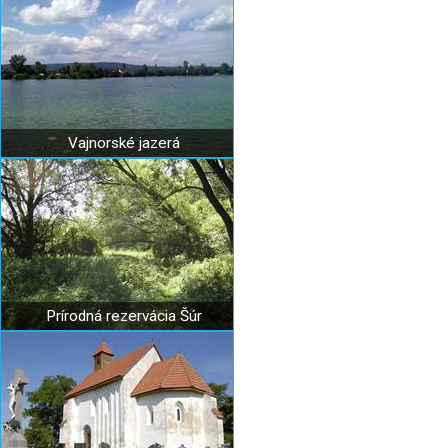
Vajnorské jazerá
Prírodná rezervácia Šúr