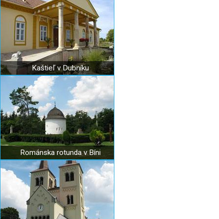
Kaštieľ v Dubníku
Románska rotunda v Bíni