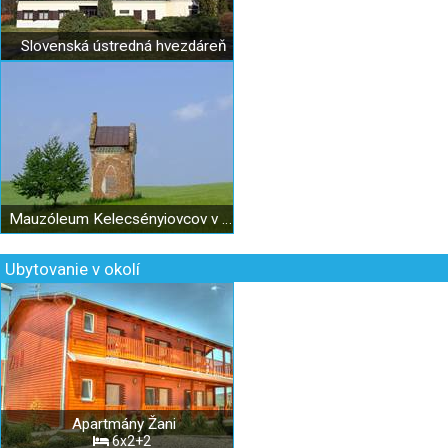
Slovenská ústredná hvezdáreň
Mauzóleum Kelecsényiovcov v Bardoňove
Ubytovanie v okolí
Apartmány Žani
6x2+2