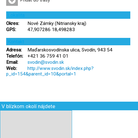
Pridať do trasy
Lokalita
Okres:
Nové Zámky (Nitriansky kraj)
GPS:
47,907286 18,498283
Kontakt
Adresa:
Maďarskosvodínska ulica, Svodín, 943 54
Telefón:
+421 36 759 41 01
Email:
svodin@svodin.sk
Web:
http://www.svodin.sk/index.php?
p_id=154&parent_id=10&portal=1
V blízkom okolí nájdete