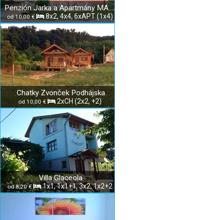
Penzión Jarka a Apartmány MA.JA.MI
8x2, 4x4, 6xAPT (1x4)
od 10,00 €
Chatky Zvonček Podhájska
2xCH (2x2, +2)
od 10,00 €
Villa Glaceola
1x1, 1x1+1, 3x2, 1x2+2
od 8,20 €