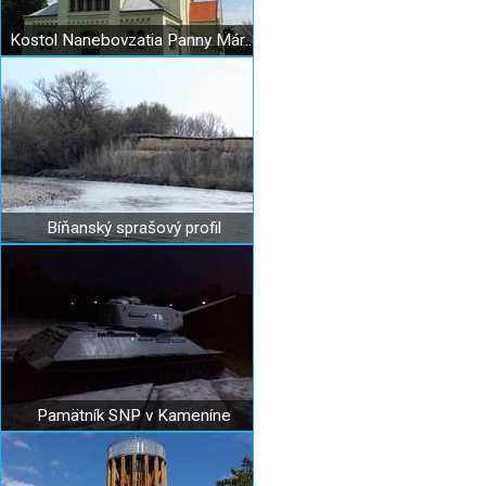
Kostol Nanebovzatia Panny Márie v Bíni
Bíňanský sprašový profil
Pamätník SNP v Kameníne