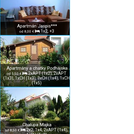
Apartmán Jaspis***
1x2, +3
od 8,00 €
Apartmány a chatky Podhájska
2xAPT (1x2), 2xAPT
od 5,50 €
(1x3), 1xCH (1x3), 3xCH (1x4), 1xCH
(1x5)
Chalupa Majka
2x2, 1x4, 2xAPT (1x4),
od 8,50 €