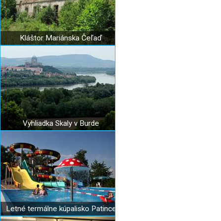
Kláštor Mariánska Čeľaď
Vyhliadka Skaly v Burde
Letné termálne kúpalisko Patince