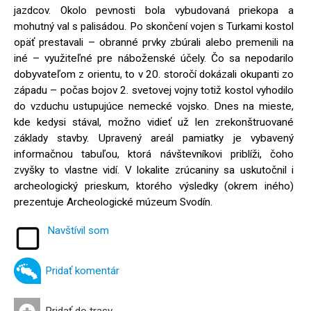
jazdcov. Okolo pevnosti bola vybudovaná priekopa a
mohutný val s palisádou. Po skončení vojen s Turkami kostol
opäť prestavali – obranné prvky zbúrali alebo premenili na
iné – využiteľné pre náboženské účely. Čo sa nepodarilo
dobyvateľom z orientu, to v 20. storočí dokázali okupanti zo
západu – počas bojov 2. svetovej vojny totiž kostol vyhodilo
do vzduchu ustupujúce nemecké vojsko. Dnes na mieste,
kde kedysi stával, možno vidieť už len zrekonštruované
základy stavby. Upravený areál pamiatky je vybavený
informačnou tabuľou, ktorá návštevníkovi priblíži, čoho
zvyšky to vlastne vidí. V lokalite zrúcaniny sa uskutočnil i
archeologický prieskum, ktorého výsledky (okrem iného)
prezentuje Archeologické múzeum Svodín.
Navštívil som
Pridať komentár