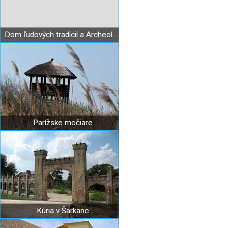
Dom ľudových tradícií a Archeologické múzeum Svodín
Parížske močiare
Kúria v Šarkane