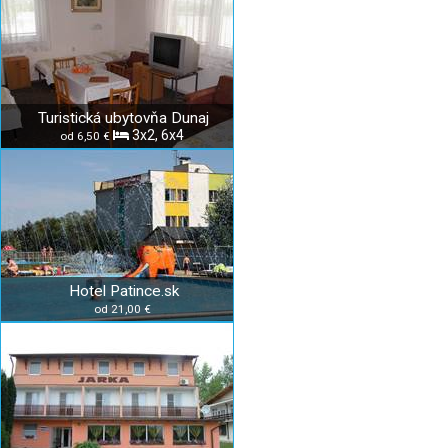
Turistická ubytovňa Dunaj
3x2, 6x4
od 6,50 €
Hotel Patince.sk
od 21,00 €