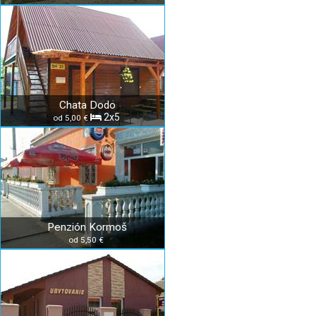
Chata Dodo
2x5
od 5,00 €
Penzión Kormoš
od 5,50 €