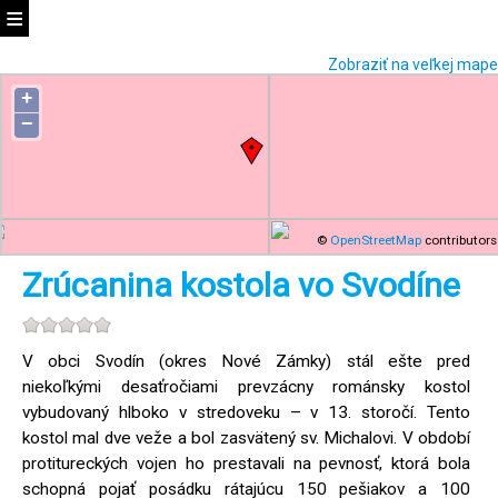
Zobraziť na veľkej mape
+
−
©
OpenStreetMap
contributors
Zrúcanina kostola vo Svodíne
V obci Svodín (okres Nové Zámky) stál ešte pred
niekoľkými desaťročiami prevzácny románsky kostol
vybudovaný hlboko v stredoveku – v 13. storočí. Tento
kostol mal dve veže a bol zasvätený sv. Michalovi. V období
protitureckých vojen ho prestavali na pevnosť, ktorá bola
schopná pojať posádku rátajúcu 150 pešiakov a 100