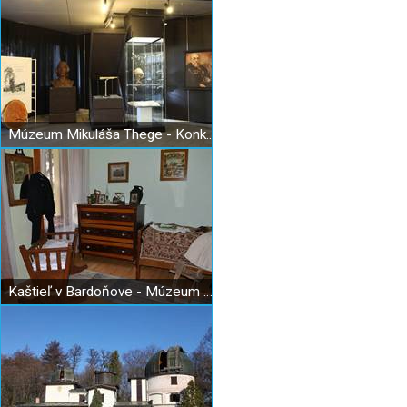
Múzeum Mikuláša Thege - Konkolyho
Kaštieľ v Bardoňove - Múzeum a ľudová izba