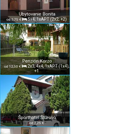
Ubytovanie Bonita
5x4; 1xAPT (2x2, +2)
od 5,75 €
Penzión Korzo
2x3, 4x4, 1xAPT (1x4),
od 12,50 €
+1
Športhotel Štúrovo
od 7,25 €