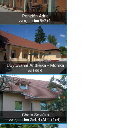
Penzión Adria
8x2+1
od 8,00 €
Ubytovanie Andrejka - Monika
od 8,00 €
Chata Sovička
2x4; 4xAPT (1x4)
od 7,50 €