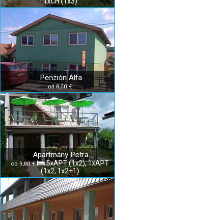
1xCH (1x3)
Penzión Alfa
od 8,00 €
Apartmány Petra
5xAPT (1x2), 1xAPT
od 9,00 €
(1x2, 1x2+1)