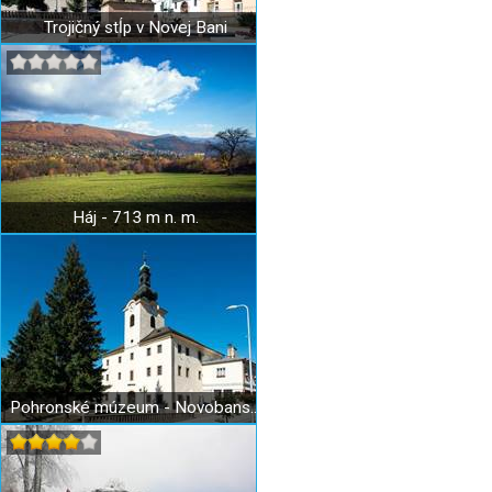
Trojičný stĺp v Novej Bani
Háj - 713 m n. m.
Pohronské múzeum - Novobanská radnica