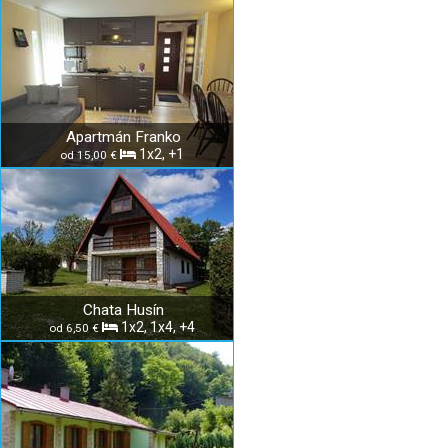
Apartmán Franko
1x2, +1
od 15,00 €
Chata Husín
1x2, 1x4, +4
od 6,50 €