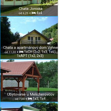
Chata Joniska
4x4
od 6,25 €
Chata a apartmánový dom Vyhne
1xCH (2x2, 1x3, 1x6);
od 11,00 €
1xAPT (1x2, 2x3)
Ubytovanie u Melicherovcov
1x3, 1x4
od 7,00 €