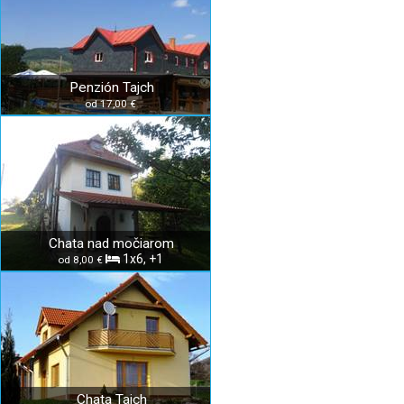
Penzión Tajch
od 17,00 €
Chata nad močiarom
1x6, +1
od 8,00 €
Chata Tajch