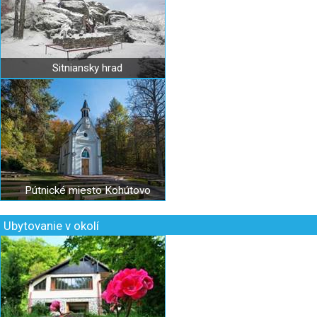
Sitniansky hrad
Pútnické miesto Kohútovo
Ubytovanie v okolí