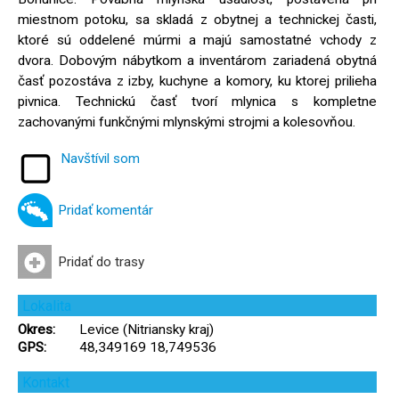
miestnom potoku, sa skladá z obytnej a technickej časti,
ktoré sú oddelené múrmi a majú samostatné vchody z
dvora. Dobovým nábytkom a inventárom zariadená obytná
časť pozostáva z izby, kuchyne a komory, ku ktorej prilieha
pivnica. Technickú časť tvorí mlynica s kompletne
zachovanými funkčnými mlynskými strojmi a kolesovňou.
Navštívil som
Pridať komentár
Pridať do trasy
Lokalita
Okres:
Levice (Nitriansky kraj)
GPS:
48,349169 18,749536
Kontakt