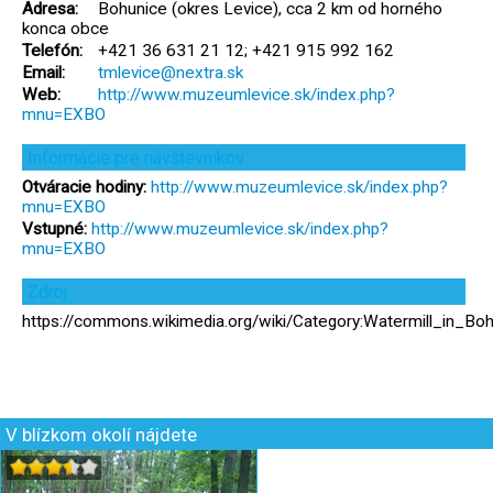
Adresa:
Bohunice (okres Levice), cca 2 km od horného
konca obce
Telefón:
+421 36 631 21 12; +421 915 992 162
Email:
tmlevice@nextra.sk
Web:
http://www.muzeumlevice.sk/index.php?
mnu=EXBO
Informácie pre návštevníkov
Otváracie hodiny:
http://www.muzeumlevice.sk/index.php?
mnu=EXBO
Vstupné:
http://www.muzeumlevice.sk/index.php?
mnu=EXBO
Zdroj
https://commons.wikimedia.org/wiki/Category:Watermill_in_Boh
V blízkom okolí nájdete