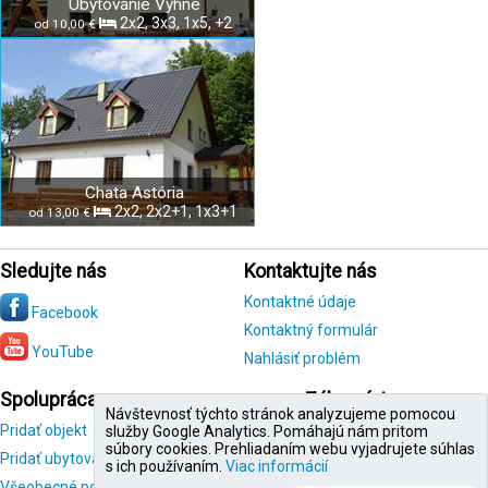
Ubytovanie Vyhne
2x2, 3x3, 1x5, +2
od 10,00 €
Chata Astória
2x2, 2x2+1, 1x3+1
od 13,00 €
Sledujte nás
Kontaktujte nás
Kontaktné údaje
Facebook
Kontaktný formulár
YouTube
Nahlásiť problém
Spolupráca
Zákazníci
Návštevnosť týchto stránok analyzujeme pomocou
Pridať objekt
Registrácia
služby Google Analytics. Pomáhajú nám pritom
zákazníka
súbory cookies. Prehliadaním webu vyjadrujete súhlas
Pridať ubytovanie
s ich používaním.
Viac informácií
Všeobecné podmienky