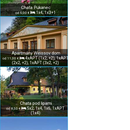
Chata Pukanec
1x4, 1x3+1
od 5,00 €
Apartmány Weissov dom
4xAPT (1x2, +2), 1xAPT
od 11,00 €
(2x2, +2), 1xAPT (3x2, +2)
Chata pod lipami
5x2, 1x4, 1x6, 1xAPT
od 8,50 €
(1x4)