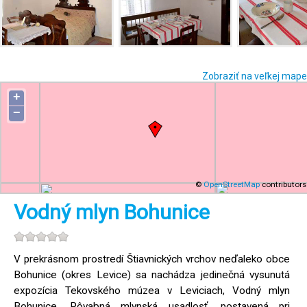
Zobraziť na veľkej mape
+
−
©
OpenStreetMap
contributors
Vodný mlyn Bohunice
V prekrásnom prostredí Štiavnických vrchov neďaleko obce
Bohunice (okres Levice) sa nachádza jedinečná vysunutá
expozícia Tekovského múzea v Leviciach, Vodný mlyn
Bohunice. Pôvabná mlynská usadlosť, postavená pri