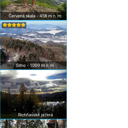
Červená skala - 458 m n. m.
Sitno - 1009 m n. m.
Richňavské jazerá