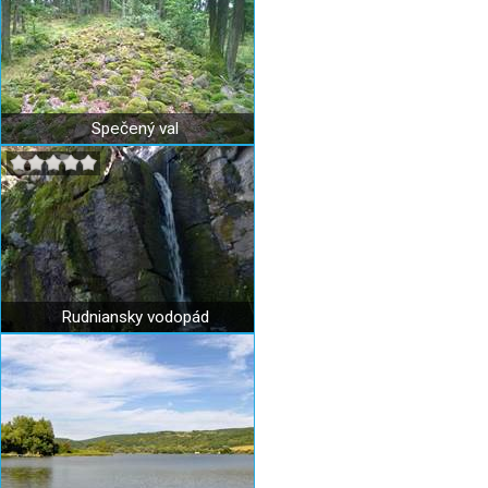
Spečený val
Rudniansky vodopád