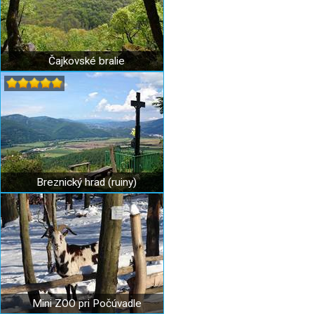
Čajkovské bralie
Breznický hrad (ruiny)
Mini ZOO pri Počúvadle