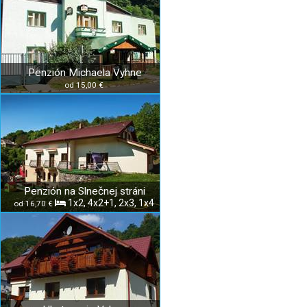
Penzión Michaela Vyhne
od 15,00 €
Penzión na Slnečnej stráni
1x2, 4x2+1, 2x3, 1x4
od 16,70 €