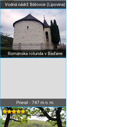
Vodná nádrž Bátovce (Lipovina)
Románska rotunda v Baďane
Priesil - 747 m n. m.