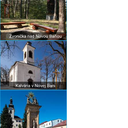
Zvonička nad Novou Baňou
Kalvária v Novej Bani