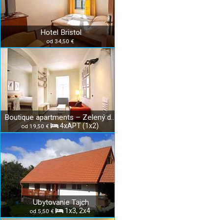
Hotel Bristol
od 34,50 €
Boutique apartments – Zelený dom
4xAPT (1x2)
od 19,50 €
Ubytovanie Tajch
1x3, 2x4
od 5,50 €