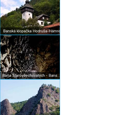
Banská klopačka Hodruša-Hámre
Baňa Starovšechsvätých - Banská a geologická expozícia - Hodruša-Hámre