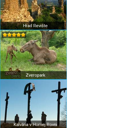
Hrad Revište
Zveropark
Kalvária v Hornej Rovni