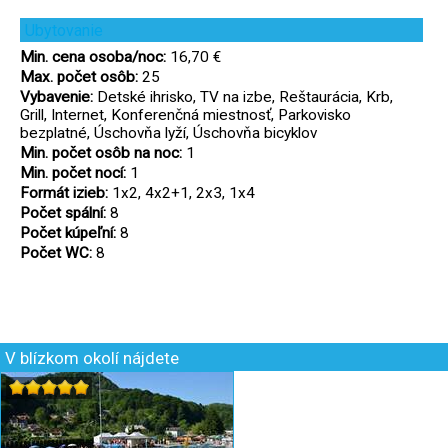
Ubytovanie
Min. cena osoba/noc:
16,70 €
Max. počet osôb:
25
Vybavenie:
Detské ihrisko, TV na izbe, Reštaurácia, Krb,
Grill, Internet, Konferenčná miestnosť, Parkovisko
bezplatné, Úschovňa lyží, Úschovňa bicyklov
Min. počet osôb na noc:
1
Min. počet nocí:
1
Formát izieb:
1x2, 4x2+1, 2x3, 1x4
Počet spální:
8
Počet kúpeľní:
8
Počet WC:
8
V blízkom okolí nájdete