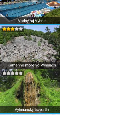
Vodný raj Vyhne
Kamenné more vo Vyhniach
Vyhniansky travertín