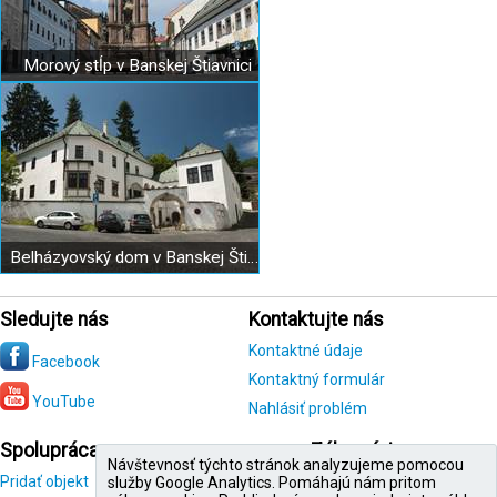
Morový stĺp v Banskej Štiavnici
Belházyovský dom v Banskej Štiavnici
Sledujte nás
Kontaktujte nás
Kontaktné údaje
Facebook
Kontaktný formulár
YouTube
Nahlásiť problém
Spolupráca
Zákazníci
Návštevnosť týchto stránok analyzujeme pomocou
Pridať objekt
Registrácia
služby Google Analytics. Pomáhajú nám pritom