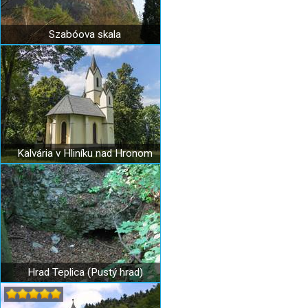
Szabóova skala
Kalvária v Hliníku nad Hronom
Hrad Teplica (Pustý hrad)