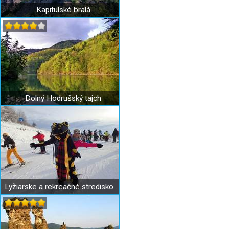
Kapitulské bralá
Dolný Hodrušský tajch
Lyžiarske a rekreačné stredisko Salamandra Resort