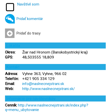
Navštívil som
Pridať komentár
Pridať do trasy
Lokalita
Okres:
Žiar nad Hronom (Banskobystrický kraj)
GPS:
48,503555 18,809
Kontakt
Adresa:
Vyhne 363, Vyhne, 966 02
Telefón:
+421 905 334 129
Email:
info@naslnecnejstrani.sk
Web:
http://www.naslnecnejstrani.sk/
Informácie pre návštevníkov
Cenník:
http://www.naslnecnejstrani.sk/index.php?
q=menu_ubytovanie