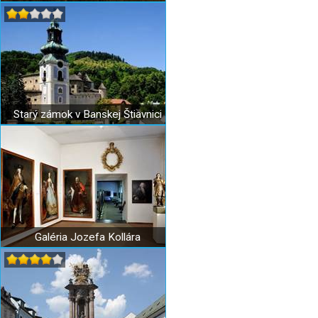
Starý zámok v Banskej Štiavnici
Galéria Jozefa Kollára